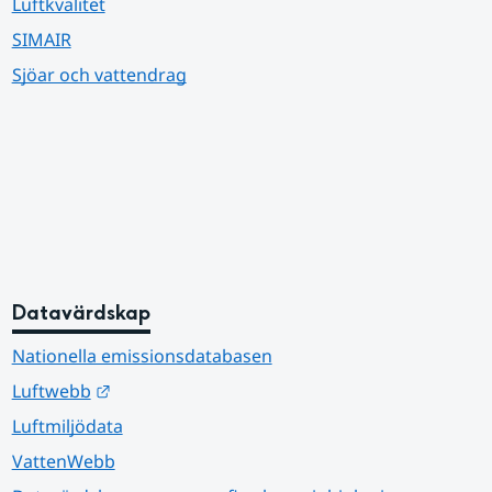
Luftkvalitet
SIMAIR
Sjöar och vattendrag
Datavärdskap
Nationella emissionsdatabasen
Länk till annan webbplats.
Luftwebb
Luftmiljödata
VattenWebb