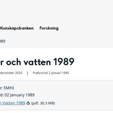
Kunskapsbanken
Forskning
989
r och vatten 1989
 december 2024
Publicerad
2 januari 1989
❘
e
:
SMHI
ad
:
02 January 1989
Pdf, 30.3 MB.
h Vatten 1989
(pdf, 30.3 MB)