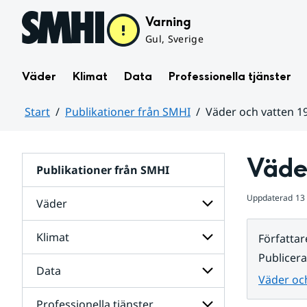
Hoppa till sidans innehåll
Varning
Gul, Sverige
Väder
Klimat
Data
Professionella tjänster
Start
Publikationer från SMHI
Väder och vatten 1
Huvudinnehåll
Väde
Publikationer från SMHI
Uppdaterad
13
Väder
Klimat
Författar
Undersidor
för
Publicer
Väder
Data
Undersidor
Väder oc
för
Klimat
Professionella tjänster