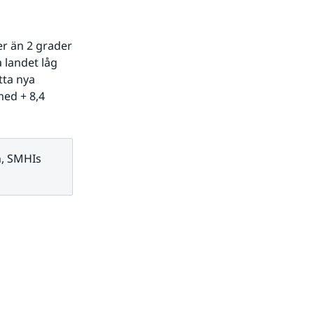
r än 2 grader 
 landet låg 
ta nya 
ed + 8,4 
, SMHIs 