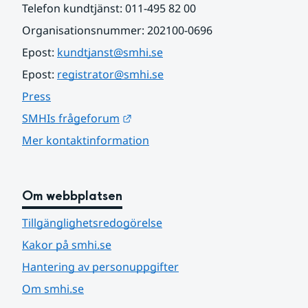
Telefon kundtjänst: 011-495 82 00
Organisationsnummer: 202100-0696
Epost: 
kundtjanst@smhi.se
Epost: 
registrator@smhi.se
Press
Länk till annan webbplats.
SMHIs frågeforum
Mer kontaktinformation
Om webbplatsen
Tillgänglighetsredogörelse
Kakor på smhi.se
Hantering av personuppgifter
Om smhi.se