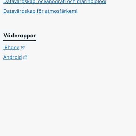
Datavärdskap, oceanografi och marinbiologi
Datavärdskap för atmosfärkemi
Väderappar
Länk till annan webbplats.
iPhone
Länk till annan webbplats.
Android