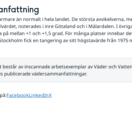
nfattning
armare än normalt i hela landet. De största avvikelserna, me
värdet, noterades i inre Götaland och i Mälardalen. I övriga
a på mellan +1 och +1,5 grad. För många platser innebar det
Stockholm fick en tangering av sitt högstavärde från 1975 m
t består av inscannade arbetsexemplar av Väder och Vatten
s publicerade vädersammanfattningar.
Dela sidan på
Dela sidan på
Dela sidan på
 på
:
Facebook
LinkedIn
X