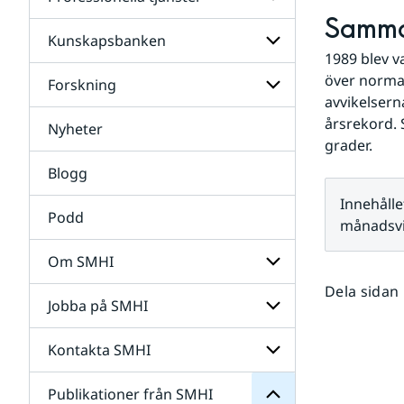
Undersidor
för
Samma
Data
Kunskapsbanken
Undersidor
1989 blev v
för
Professionella
över normal
Forskning
Undersidor
tjänster
avvikelsern
för
Kunskapsbanken
årsrekord. 
Nyheter
Undersidor
grader.
för
Forskning
Blogg
Innehålle
Podd
månadsvi
Om SMHI
SMHI
Dela sidan
från
Jobba på SMHI
Undersidor
Publikationer
för
för
Om
Undersidor
Kontakta SMHI
Undersidor
SMHI
för
Jobba
Publikationer från SMHI
Undersidor
på