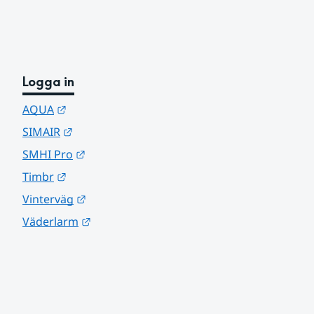
Logga in
Länk till annan webbplats.
AQUA
Länk till annan webbplats.
SIMAIR
Länk till annan webbplats.
SMHI Pro
Länk till annan webbplats.
Timbr
Länk till annan webbplats.
Vinterväg
Länk till annan webbplats.
Väderlarm