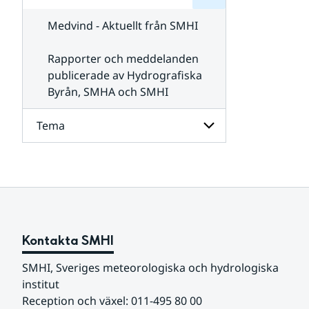
för
SMHI
Kontakta
Medvind - Aktuellt från SMHI
SMHI
Rapporter och meddelanden
publicerade av Hydrografiska
Byrån, SMHA och SMHI
Tema
Undersidor
för
Tema
Kontakta SMHI
SMHI, Sveriges meteorologiska och hydrologiska 
institut
Reception och växel: 011-495 80 00