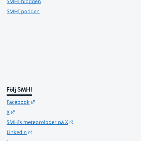
SMHI-bloggen
SMHI-podden
Följ SMHI
Länk till annan webbplats.
Facebook
Länk till annan webbplats.
X
Länk till annan webbplats.
SMHIs meteorologer på X
Länk till annan webbplats.
Linkedin