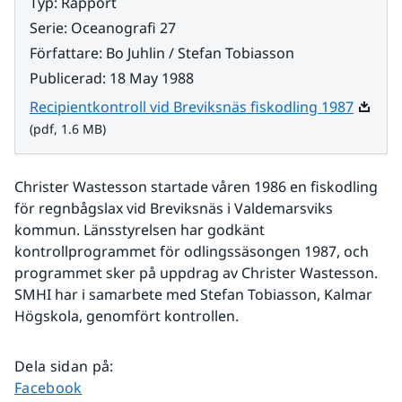
Typ
:
Rapport
Serie
:
Oceanografi 27
Författare
:
Bo Juhlin / Stefan Tobiasson
Publicerad
:
18 May 1988
Pdf, 1.
Recipientkontroll vid Breviksnäs fiskodling 1987
(pdf, 1.6 MB)
Christer Wastesson startade våren 1986 en fiskodling 
för regnbågslax vid Breviksnäs i Valdemarsviks 
kommun. Länsstyrelsen har godkänt 
kontrollprogrammet för odlingssäsongen 1987, och 
programmet sker på uppdrag av Christer Wastesson. 
SMHI har i samarbete med Stefan Tobiasson, Kalmar 
Högskola, genomfört kontrollen.
Dela sidan på
:
Dela sidan på
Facebook