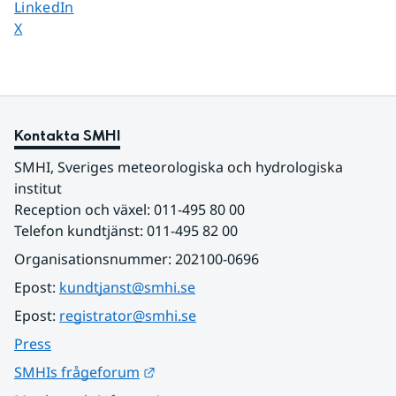
Dela sidan på
LinkedIn
Dela sidan på
X
Kontakta SMHI
SMHI, Sveriges meteorologiska och hydrologiska 
institut
Reception och växel: 011-495 80 00
Telefon kundtjänst: 011-495 82 00
Organisationsnummer: 202100-0696
Epost: 
kundtjanst@smhi.se
Epost: 
registrator@smhi.se
Press
Länk till annan webbplats.
SMHIs frågeforum