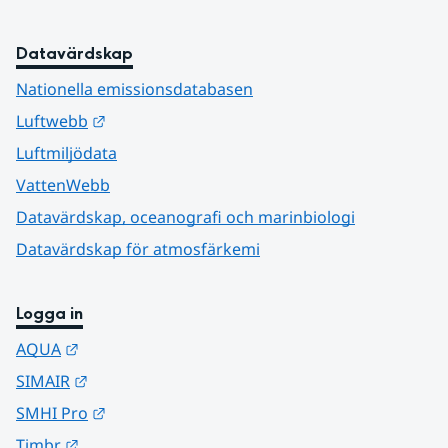
Datavärdskap
Nationella emissionsdatabasen
Länk till annan webbplats.
Luftwebb
Luftmiljödata
VattenWebb
Datavärdskap, oceanografi och marinbiologi
Datavärdskap för atmosfärkemi
Logga in
Länk till annan webbplats.
AQUA
Länk till annan webbplats.
SIMAIR
Länk till annan webbplats.
SMHI Pro
Länk till annan webbplats.
Timbr