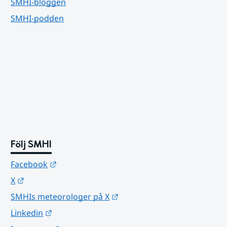
SMHI-bloggen
SMHI-podden
Följ SMHI
Länk till annan webbplats.
Facebook
Länk till annan webbplats.
X
Länk till annan webbplats.
SMHIs meteorologer på X
Länk till annan webbplats.
Linkedin