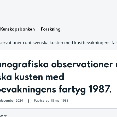
Kunskapsbanken
Forskning
ervationer runt svenska kusten med kustbevakningens far
ografiska observationer r
ka kusten med 
bevakningens fartyg 1987.
 december 2024
Publicerad
18 maj 1988
❘
ort