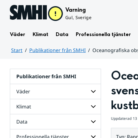
Hoppa till sidans innehåll
Varning
Gul, Sverige
Väder
Klimat
Data
Professionella tjänster
Start
Publikationer från SMHI
Oceanografiska obs
Huvudinnehåll
Ocean
Publikationer från SMHI
svens
Väder
kust
Klimat
Undersidor
för
Väder
Uppdaterad
13
Data
Undersidor
för
Klimat
Professionella tjänster
Typ
:
Rapp