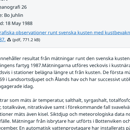
eanografi 26
e
:
Bo Juhlin
ad
:
18 May 1988
afiska observationer runt svenska kusten med kustbevak
Pdf, 771.2 kB.
87.
(pdf, 771.2 kB)
nnehåller resultat från mätningar runt den svenska kusten
ngens fartyg 1987.Mätningarna utföres veckovis i kustnära 
vis i stationer belägna längre ut från kusten. De första m
69 i Landsortsdjupet och Ålands hav och har successivt utöka
ngagerade idag.
r, totalkväve, nitratkväve samt i förekommande fall svavelvät
tioner mäts även kisel. Siktdjup och meteorologiska data no
lfälle. Mätningar från isbrytare har utförts i Bottenviken oc
ecember. En automatisk vattenprovtagare har installerats på