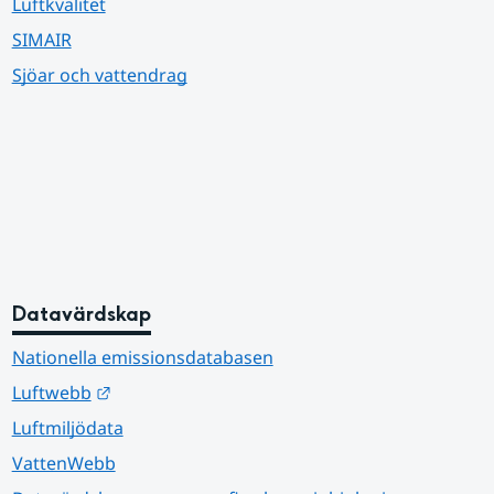
Luftkvalitet
SIMAIR
Sjöar och vattendrag
Datavärdskap
Nationella emissionsdatabasen
Länk till annan webbplats.
Luftwebb
Luftmiljödata
VattenWebb