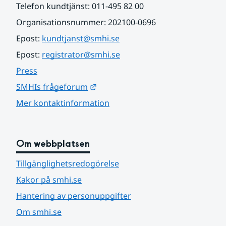
Telefon kundtjänst: 011-495 82 00
Organisationsnummer: 202100-0696
Epost: 
kundtjanst@smhi.se
Epost: 
registrator@smhi.se
Press
Länk till annan webbplats.
SMHIs frågeforum
Mer kontaktinformation
Om webbplatsen
Tillgänglighetsredogörelse
Kakor på smhi.se
Hantering av personuppgifter
Om smhi.se