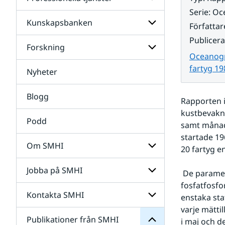
Undersidor
för
Serie
:
Oc
Data
Kunskapsbanken
Undersidor
Författar
för
Publicer
Professionella
Forskning
Undersidor
tjänster
Oceanogr
för
Kunskapsbanken
fartyg 19
Nyheter
Undersidor
för
Forskning
Blogg
Rapporten i
kustbevakni
Podd
samt månads
startade 19
Om SMHI
20 fartyg e
SMHI
från
Jobba på SMHI
Undersidor
 De parametrar som mäts är temperatur, salthalt, syrgashalt, totalfosfor, 
Publikationer
för
för
fosfatfosfo
Om
Undersidor
Kontakta SMHI
Undersidor
enstaka sta
SMHI
för
varje mättil
Jobba
Publikationer från SMHI
Undersidor
i maj och d
på