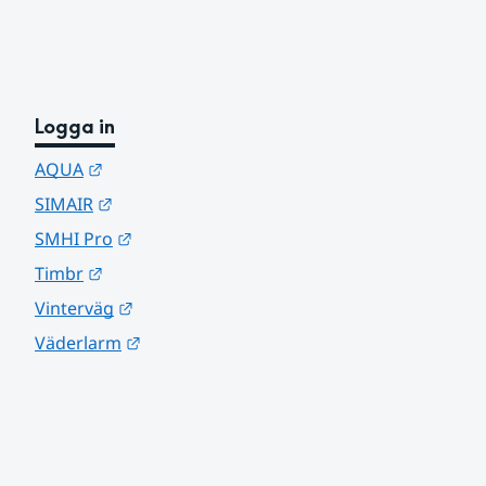
Logga in
Länk till annan webbplats.
AQUA
Länk till annan webbplats.
SIMAIR
Länk till annan webbplats.
SMHI Pro
Länk till annan webbplats.
Timbr
Länk till annan webbplats.
Vinterväg
Länk till annan webbplats.
Väderlarm