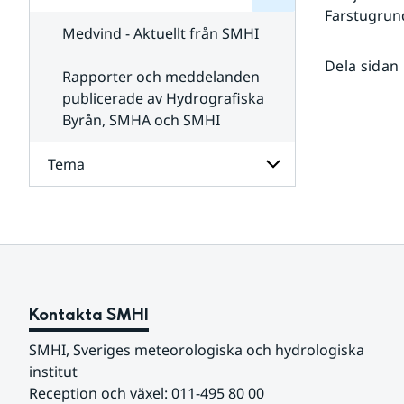
för
SMHI
Farstugrun
Kontakta
Medvind - Aktuellt från SMHI
SMHI
Dela sidan
Rapporter och meddelanden
publicerade av Hydrografiska
Byrån, SMHA och SMHI
Tema
Undersidor
för
Tema
Kontakta SMHI
SMHI, Sveriges meteorologiska och hydrologiska 
institut
Reception och växel: 011-495 80 00