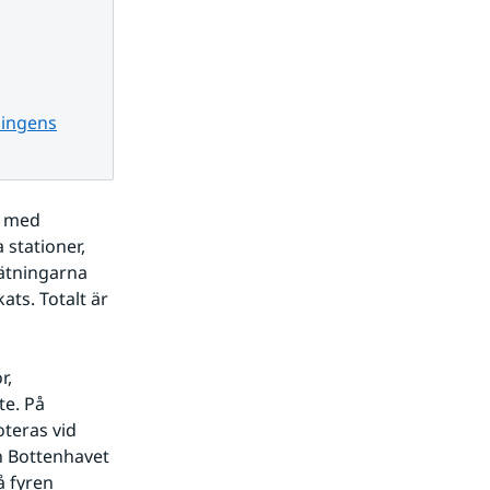
ningens
 med 
stationer, 
ätningarna 
ts. Totalt är 
e. På 
teras vid 
h Bottenhavet 
 fyren 