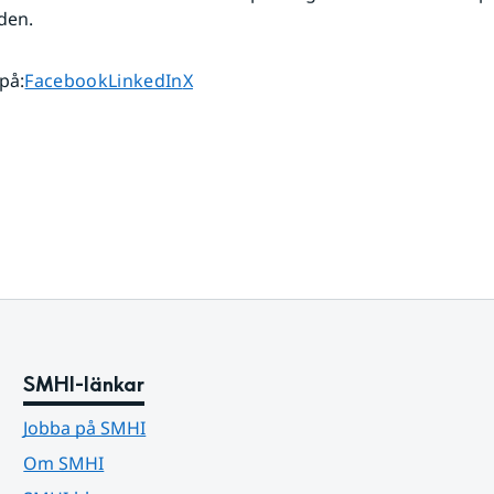
den.
Dela sidan på
Dela sidan på
Dela sidan på
 på
:
Facebook
LinkedIn
X
SMHI-länkar
Jobba på SMHI
Om SMHI