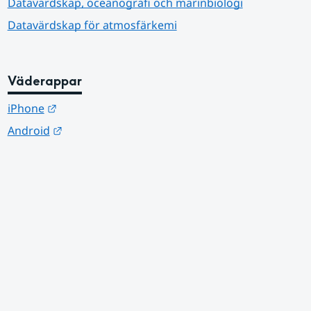
Datavärdskap, oceanografi och marinbiologi
Datavärdskap för atmosfärkemi
Väderappar
Länk till annan webbplats.
iPhone
Länk till annan webbplats.
Android