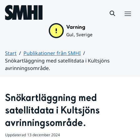
Hoppa till sidans innehåll
Meny
Varning
Gul, Sverige
Start
Publikationer från SMHI
Snökartläggning med satellitdata i Kultsjöns
avrinningsområde.
Huvudinnehåll
Snökartläggning med 
satellitdata i Kultsjöns 
avrinningsområde.
Uppdaterad
13 december 2024