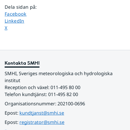
Dela sidan på
:
Dela sidan på
Facebook
Dela sidan på
LinkedIn
Dela sidan på
X
Kontakta SMHI
SMHI, Sveriges meteorologiska och hydrologiska 
institut
Reception och växel: 011-495 80 00
Telefon kundtjänst: 011-495 82 00
Organisationsnummer: 202100-0696
Epost: 
kundtjanst@smhi.se
Epost: 
registrator@smhi.se