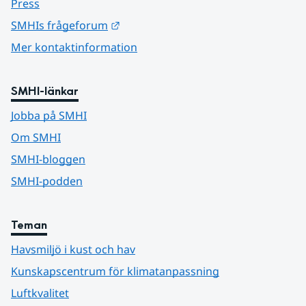
Press
Länk till annan webbplats.
SMHIs frågeforum
Mer kontaktinformation
SMHI-länkar
Jobba på SMHI
Om SMHI
SMHI-bloggen
SMHI-podden
Teman
Havsmiljö i kust och hav
Kunskapscentrum för klimatanpassning
Luftkvalitet