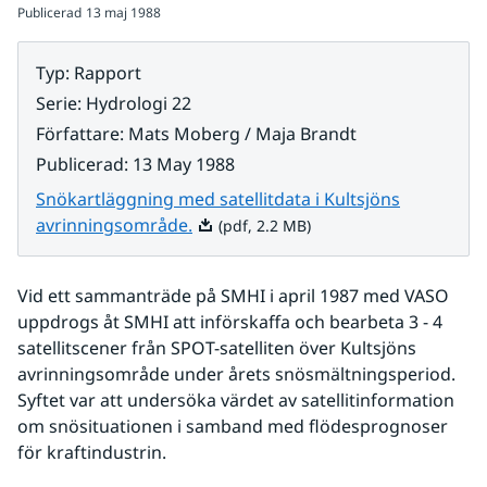
Publicerad
13 maj 1988
Typ
:
Rapport
Serie
:
Hydrologi 22
Författare
:
Mats Moberg / Maja Brandt
Publicerad
:
13 May 1988
Snökartläggning med satellitdata i Kultsjöns
Pdf, 2.2 MB.
avrinningsområde.
(pdf, 2.2 MB)
Vid ett sammanträde på SMHI i april 1987 med VASO 
uppdrogs åt SMHI att införskaffa och bearbeta 3 - 4 
satellitscener från SPOT-satelliten över Kultsjöns 
avrinningsområde under årets snösmältningsperiod. 
Syftet var att undersöka värdet av satellitinformation 
om snösituationen i samband med flödesprognoser 
för kraftindustrin.