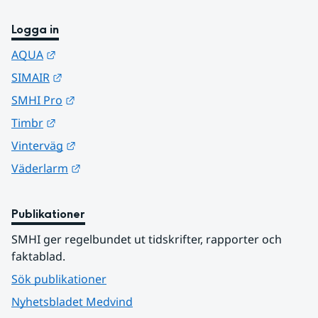
Logga in
Länk till annan webbplats.
AQUA
Länk till annan webbplats.
SIMAIR
Länk till annan webbplats.
SMHI Pro
Länk till annan webbplats.
Timbr
Länk till annan webbplats.
Vinterväg
Länk till annan webbplats.
Väderlarm
Publikationer
SMHI ger regelbundet ut tidskrifter, rapporter och 
faktablad.
Sök publikationer
Nyhetsbladet Medvind