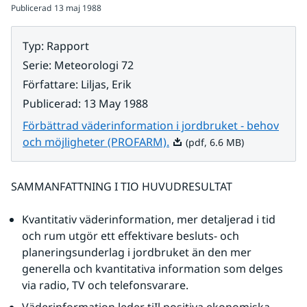
Publicerad
13 maj 1988
Typ
:
Rapport
Serie
:
Meteorologi 72
Författare
:
Liljas, Erik
Publicerad
:
13 May 1988
Förbättrad väderinformation i jordbruket - behov
Pdf, 6.6 MB.
och möjligheter (PROFARM).
(pdf, 6.6 MB)
SAMMANFATTNING I TIO HUVUDRESULTAT
Kvantitativ väderinformation, mer detaljerad i tid 
och rum utgör ett effektivare besluts- och 
planeringsunderlag i jordbruket än den mer 
generella och kvantitativa information som delges 
via radio, TV och telefonsvarare.