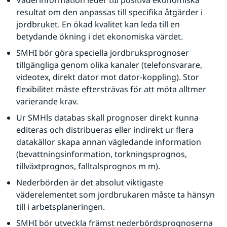
Väderinformation leder tiIl positiva ekonomiska 
resultat om den anpassas till specifika åtgärder i 
jordbruket. En ökad kvalitet kan leda till en 
betydande ökning i det ekonomiska värdet.
SMHI bör göra speciella jordbruksprognoser 
tillgängliga genom olika kanaler (telefonsvarare, 
videotex, direkt dator mot dator-koppling). Stor 
flexibilitet måste eftersträvas för att möta alltmer 
varierande krav.
Ur SMHls databas skall prognoser direkt kunna 
editeras och distribueras eller indirekt ur flera 
datakällor skapa annan vägledande information 
(bevattningsinformation, torkningsprognos, 
tillväxtprognos, falltalsprognos m m).
Nederbörden är det absolut viktigaste 
väderelementet som jordbrukaren måste ta hänsyn 
till i arbetsplaneringen.
SMHI bör utveckla främst nederbördsprognoserna 