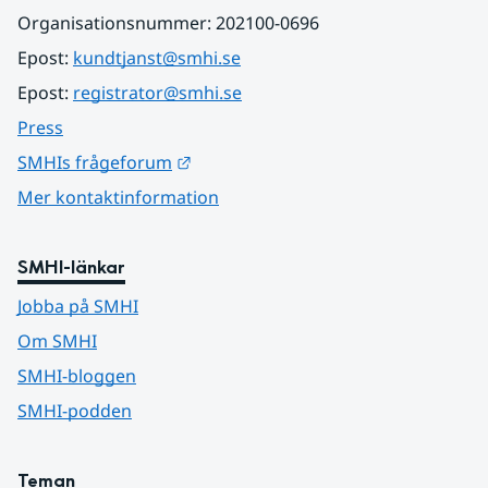
Organisationsnummer: 202100-0696
Epost: 
kundtjanst@smhi.se
Epost: 
registrator@smhi.se
Press
Länk till annan webbplats.
SMHIs frågeforum
Mer kontaktinformation
SMHI-länkar
Jobba på SMHI
Om SMHI
SMHI-bloggen
SMHI-podden
Teman