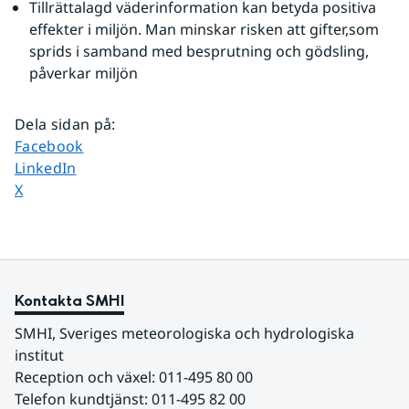
Tillrättalagd väderinformation kan betyda positiva 
effekter i miljön. Man minskar risken att gifter,som 
sprids i samband med besprutning och gödsling, 
påverkar miljön
Dela sidan på
:
Dela sidan på
Facebook
Dela sidan på
LinkedIn
Dela sidan på
X
Kontakta SMHI
SMHI, Sveriges meteorologiska och hydrologiska 
institut
Reception och växel: 011-495 80 00
Telefon kundtjänst: 011-495 82 00