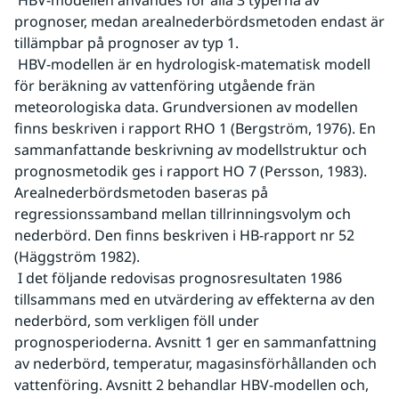
 HBV-modellen användes för alla 3 typerna av 
prognoser, medan arealnederbördsmetoden endast är 
tillämpbar på prognoser av typ 1.
 HBV-modellen är en hydrologisk-matematisk modell 
för beräkning av vattenföring utgående frän 
meteorologiska data. Grundversionen av modellen 
finns beskriven i rapport RHO 1 (Bergström, 1976). En 
sammanfattande beskrivning av modellstruktur och 
prognosmetodik ges i rapport HO 7 (Persson, 1983). 
Arealnederbördsmetoden baseras på 
regressionssamband mellan tillrinningsvolym och 
nederbörd. Den finns beskriven i HB-rapport nr 52 
(Häggström 1982).
 I det följande redovisas prognosresultaten 1986 
tillsammans med en utvärdering av effekterna av den 
nederbörd, som verkligen föll under 
prognosperioderna. Avsnitt 1 ger en sammanfattning 
av nederbörd, temperatur, magasinsförhållanden och 
vattenföring. Avsnitt 2 behandlar HBV-modellen och, 