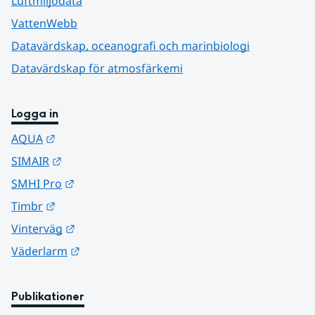
Luftmiljödata
VattenWebb
Datavärdskap, oceanografi och marinbiologi
Datavärdskap för atmosfärkemi
Logga in
Länk till annan webbplats.
AQUA
Länk till annan webbplats.
SIMAIR
Länk till annan webbplats.
SMHI Pro
Länk till annan webbplats.
Timbr
Länk till annan webbplats.
Vinterväg
Länk till annan webbplats.
Väderlarm
Publikationer