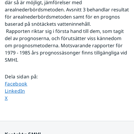
där så är möjligt, jämförelser med 
arealnederbördsmetoden. Avsnitt 3 behandlar resultat 
för arealnederbördsmetoden samt för en prognos 
baserad på snötäckets vatteninnehåll.
 Rapporten riktar sig i första hand till dem, som tagit 
del av prognoserna, och förutsätter viss kännedom 
om prognosmetoderna. Motsvarande rapporter för 
1979 - 1985 års prognossäsonger finns tillgängliga vid 
SMHI.
Dela sidan på
:
Dela sidan på
Facebook
Dela sidan på
LinkedIn
Dela sidan på
X