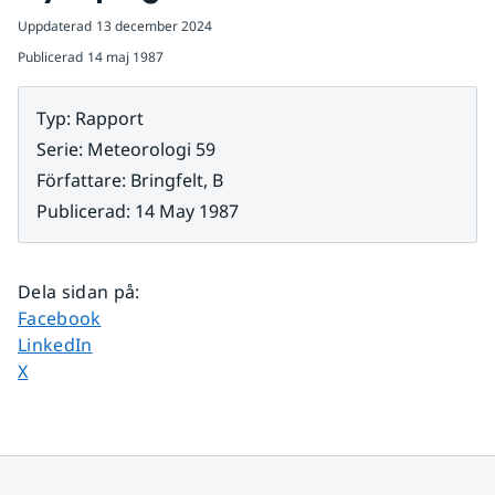
Uppdaterad
13 december 2024
Publicerad
14 maj 1987
Typ
:
Rapport
Serie
:
Meteorologi 59
Författare
:
Bringfelt, B
Publicerad
:
14 May 1987
Dela sidan på
:
Dela sidan på
Facebook
Dela sidan på
LinkedIn
Dela sidan på
X