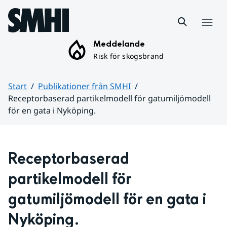
Hoppa till sidans innehåll
Meny
Meddelande
Risk för skogsbrand
Start
Publikationer från SMHI
Receptorbaserad partikelmodell för gatumiljömodell
för en gata i Nyköping.
Huvudinnehåll
Receptorbaserad 
partikelmodell för 
gatumiljömodell för en gata i 
Nyköping.