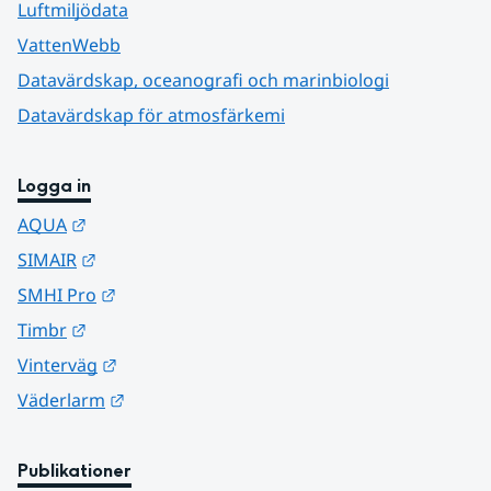
Luftmiljödata
VattenWebb
Datavärdskap, oceanografi och marinbiologi
Datavärdskap för atmosfärkemi
Logga in
Länk till annan webbplats.
AQUA
Länk till annan webbplats.
SIMAIR
Länk till annan webbplats.
SMHI Pro
Länk till annan webbplats.
Timbr
Länk till annan webbplats.
Vinterväg
Länk till annan webbplats.
Väderlarm
Publikationer