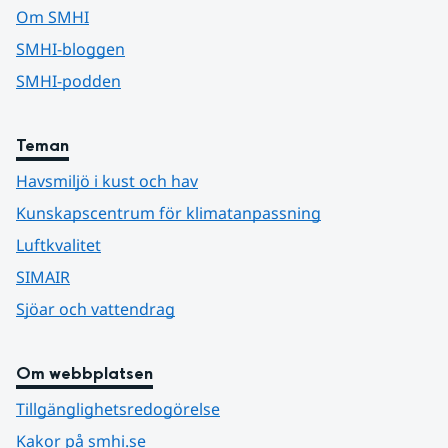
Om SMHI
SMHI-bloggen
SMHI-podden
Teman
Havsmiljö i kust och hav
Kunskapscentrum för klimatanpassning
Luftkvalitet
SIMAIR
Sjöar och vattendrag
Om webbplatsen
Tillgänglighetsredogörelse
Kakor på smhi.se