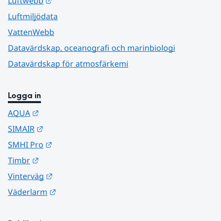
Länk till annan webbplats.
Luftwebb
Luftmiljödata
VattenWebb
Datavärdskap, oceanografi och marinbiologi
Datavärdskap för atmosfärkemi
Logga in
Länk till annan webbplats.
AQUA
Länk till annan webbplats.
SIMAIR
Länk till annan webbplats.
SMHI Pro
Länk till annan webbplats.
Timbr
Länk till annan webbplats.
Vinterväg
Länk till annan webbplats.
Väderlarm