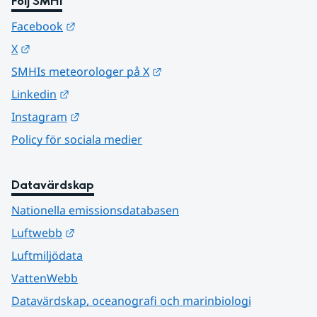
Följ SMHI
Länk till annan webbplats.
Facebook
Länk till annan webbplats.
X
Länk till annan webbplats.
SMHIs meteorologer på X
Länk till annan webbplats.
Linkedin
Länk till annan webbplats.
Instagram
Policy för sociala medier
Datavärdskap
Nationella emissionsdatabasen
Länk till annan webbplats.
Luftwebb
Luftmiljödata
VattenWebb
Datavärdskap, oceanografi och marinbiologi