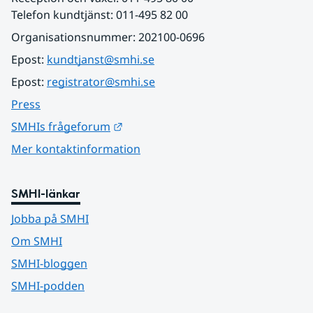
Telefon kundtjänst: 011-495 82 00
Organisationsnummer: 202100-0696
Epost: 
kundtjanst@smhi.se
Epost: 
registrator@smhi.se
Press
Länk till annan webbplats.
SMHIs frågeforum
Mer kontaktinformation
SMHI-länkar
Jobba på SMHI
Om SMHI
SMHI-bloggen
SMHI-podden