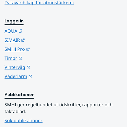
Datavärdskap för atmosfärkemi
Logga in
Länk till annan webbplats.
AQUA
Länk till annan webbplats.
SIMAIR
Länk till annan webbplats.
SMHI Pro
Länk till annan webbplats.
Timbr
Länk till annan webbplats.
Vinterväg
Länk till annan webbplats.
Väderlarm
Publikationer
SMHI ger regelbundet ut tidskrifter, rapporter och 
faktablad.
Sök publikationer