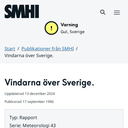
Hoppa till sidans innehåll
Meny
Varning
Gul, Sverige
Start
Publikationer från SMHI
Vindarna över Sverige.
Huvudinnehåll
Vindarna över Sverige.
Uppdaterad
13 december 2024
Publicerad
17 september 1986
Typ
:
Rapport
Serie
:
Meteorologi 43