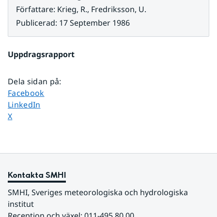
Författare
:
Krieg, R., Fredriksson, U.
Publicerad
:
17 September 1986
Uppdragsrapport
Dela sidan på
:
Dela sidan på
Facebook
Dela sidan på
LinkedIn
Dela sidan på
X
Kontakta SMHI
SMHI, Sveriges meteorologiska och hydrologiska 
institut
Reception och växel: 011-495 80 00