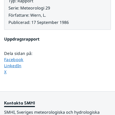
Typ
:
Rapport
Serie
:
Meteorologi 29
Författare
:
Wern, L.
Publicerad
:
17 September 1986
Uppdragsrapport
Dela sidan på
:
Dela sidan på
Facebook
Dela sidan på
LinkedIn
Dela sidan på
X
Kontakta SMHI
SMHI, Sveriges meteorologiska och hydrologiska 