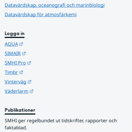
Datavärdskap, oceanografi och marinbiologi
Datavärdskap för atmosfärkemi
Logga in
Länk till annan webbplats.
AQUA
Länk till annan webbplats.
SIMAIR
Länk till annan webbplats.
SMHI Pro
Länk till annan webbplats.
Timbr
Länk till annan webbplats.
Vinterväg
Länk till annan webbplats.
Väderlarm
Publikationer
SMHI ger regelbundet ut tidskrifter, rapporter och 
faktablad.