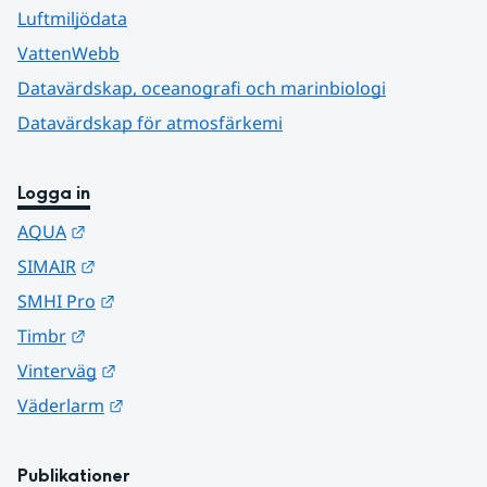
Luftmiljödata
VattenWebb
Datavärdskap, oceanografi och marinbiologi
Datavärdskap för atmosfärkemi
Logga in
Länk till annan webbplats.
AQUA
Länk till annan webbplats.
SIMAIR
Länk till annan webbplats.
SMHI Pro
Länk till annan webbplats.
Timbr
Länk till annan webbplats.
Vinterväg
Länk till annan webbplats.
Väderlarm
Publikationer