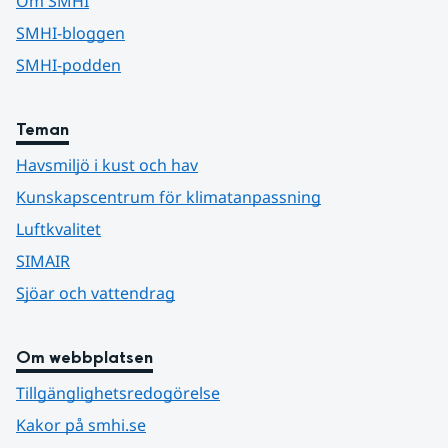
Om SMHI
SMHI-bloggen
SMHI-podden
Teman
Havsmiljö i kust och hav
Kunskapscentrum för klimatanpassning
Luftkvalitet
SIMAIR
Sjöar och vattendrag
Om webbplatsen
Tillgänglighetsredogörelse
Kakor på smhi.se