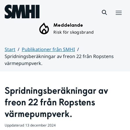
Hoppa till sidans innehåll
Meny
Meddelande
Risk för skogsbrand
Start
Publikationer från SMHI
Spridningsberäkningar av freon 22 från Ropstens
värmepumpverk.
Huvudinnehåll
Spridningsberäkningar av 
freon 22 från Ropstens 
värmepumpverk.
Uppdaterad
13 december 2024