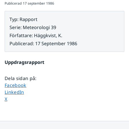
Publicerad
17 september 1986
Typ
:
Rapport
Serie
:
Meteorologi 39
Författare
:
Häggkvist, K.
Publicerad
:
17 September 1986
Uppdragsrapport
Dela sidan på
:
Dela sidan på
Facebook
Dela sidan på
LinkedIn
Dela sidan på
X