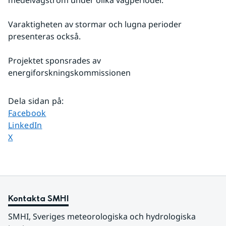
medelvågström under olika vågperioder.
Varaktigheten av stormar och lugna perioder 
presenteras också.
Projektet sponsrades av 
energiforskningskommissionen
Dela sidan på
:
Dela sidan på
Facebook
Dela sidan på
LinkedIn
Dela sidan på
X
Kontakta SMHI
SMHI, Sveriges meteorologiska och hydrologiska 