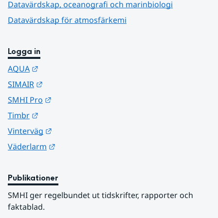
Datavärdskap, oceanografi och marinbiologi
Datavärdskap för atmosfärkemi
Logga in
Länk till annan webbplats.
AQUA
Länk till annan webbplats.
SIMAIR
Länk till annan webbplats.
SMHI Pro
Länk till annan webbplats.
Timbr
Länk till annan webbplats.
Vinterväg
Länk till annan webbplats.
Väderlarm
Publikationer
SMHI ger regelbundet ut tidskrifter, rapporter och 
faktablad.