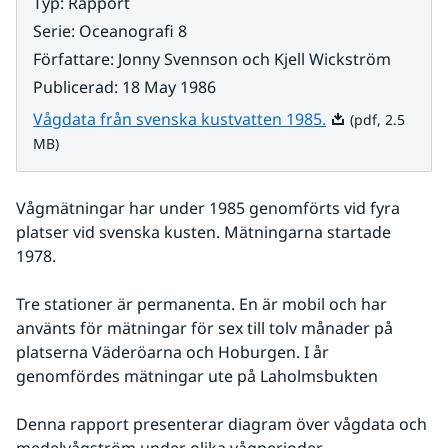
Typ
:
Rapport
Serie
:
Oceanografi 8
Författare
:
Jonny Svennson och Kjell Wickström
Publicerad
:
18 May 1986
Pdf, 2.5 MB.
Vågdata från svenska kustvatten 1985.
(pdf, 2.5
MB)
Vågmätningar har under 1985 genomförts vid fyra 
platser vid svenska kusten. Mätningarna startade 
1978.
Tre stationer är permanenta. En är mobil och har 
använts för mätningar för sex till tolv månader på 
platserna Väderöarna och Hoburgen. I år 
genomfördes mätningar ute på Laholmsbukten
Denna rapport presenterar diagram över vågdata och 