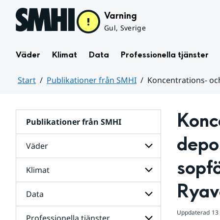
Hoppa till sidans innehåll
Varning
Gul, Sverige
Väder
Klimat
Data
Professionella tjänster
Start
Publikationer från SMHI
Koncentrations- oc
Huvudinnehåll
Konce
Publikationer från SMHI
depos
Väder
sopfö
Klimat
Undersidor
för
Ryav
Väder
Data
Undersidor
för
Klimat
Uppdaterad
13
Professionella tjänster