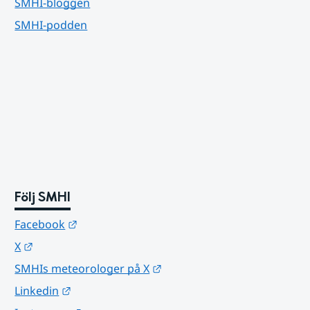
SMHI-bloggen
SMHI-podden
Följ SMHI
Länk till annan webbplats.
Facebook
Länk till annan webbplats.
X
Länk till annan webbplats.
SMHIs meteorologer på X
Länk till annan webbplats.
Linkedin