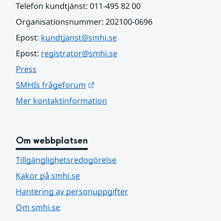
Telefon kundtjänst: 011-495 82 00
Organisationsnummer: 202100-0696
Epost: 
kundtjanst@smhi.se
Epost: 
registrator@smhi.se
Press
Länk till annan webbplats.
SMHIs frågeforum
Mer kontaktinformation
Om webbplatsen
Tillgänglighetsredogörelse
Kakor på smhi.se
Hantering av personuppgifter
Om smhi.se