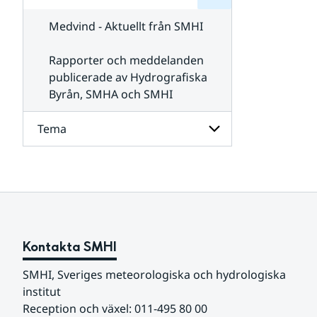
för
SMHI
Kontakta
Medvind - Aktuellt från SMHI
SMHI
Rapporter och meddelanden
publicerade av Hydrografiska
Byrån, SMHA och SMHI
Tema
Undersidor
för
Tema
Kontakta SMHI
SMHI, Sveriges meteorologiska och hydrologiska 
institut
Reception och växel: 011-495 80 00