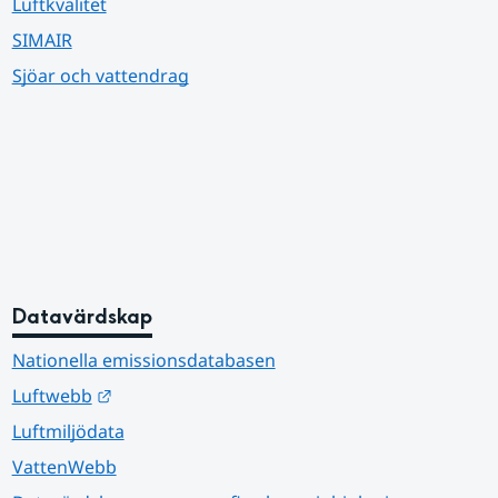
Luftkvalitet
SIMAIR
Sjöar och vattendrag
Datavärdskap
Nationella emissionsdatabasen
Länk till annan webbplats.
Luftwebb
Luftmiljödata
VattenWebb