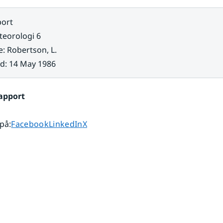
ort
eorologi 6
e
:
Robertson, L.
ad
:
14 May 1986
apport
Dela sidan på
Dela sidan på
Dela sidan på
 på
:
Facebook
LinkedIn
X