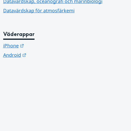
Datavärdskap, oceanografi och marinbiologi
Datavärdskap för atmosfärkemi
Väderappar
Länk till annan webbplats.
iPhone
Länk till annan webbplats.
Android