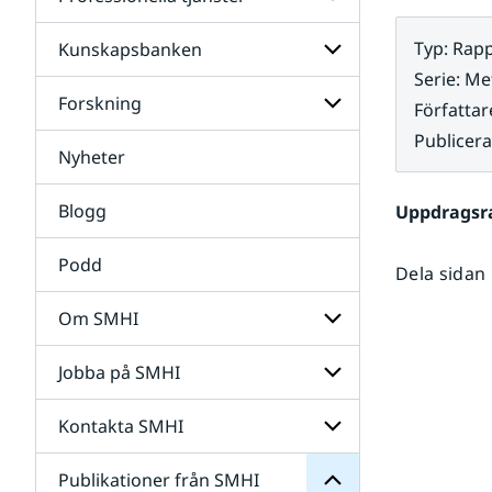
Undersidor
för
Data
Typ
:
Rapp
Kunskapsbanken
Undersidor
för
Serie
:
Met
Professionella
Forskning
Undersidor
Författar
tjänster
för
Publicer
Kunskapsbanken
Nyheter
Undersidor
för
Forskning
Blogg
Uppdragsr
Podd
Dela sidan
Om SMHI
SMHI
från
Jobba på SMHI
Undersidor
Publikationer
för
för
Om
Undersidor
Kontakta SMHI
Undersidor
SMHI
för
Jobba
Publikationer från SMHI
Undersidor
på