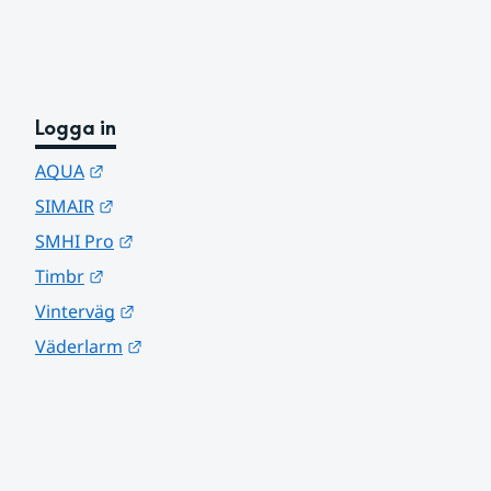
Logga in
Länk till annan webbplats.
AQUA
Länk till annan webbplats.
SIMAIR
Länk till annan webbplats.
SMHI Pro
Länk till annan webbplats.
Timbr
Länk till annan webbplats.
Vinterväg
Länk till annan webbplats.
Väderlarm