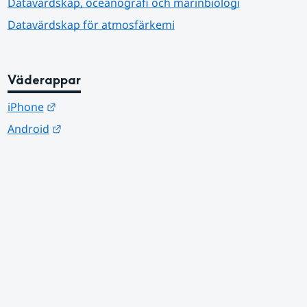
Datavärdskap, oceanografi och marinbiologi
Datavärdskap för atmosfärkemi
Väderappar
Länk till annan webbplats.
iPhone
Länk till annan webbplats.
Android