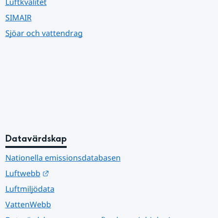
Luftkvalitet
SIMAIR
Sjöar och vattendrag
Datavärdskap
Nationella emissionsdatabasen
Länk till annan webbplats.
Luftwebb
Luftmiljödata
VattenWebb