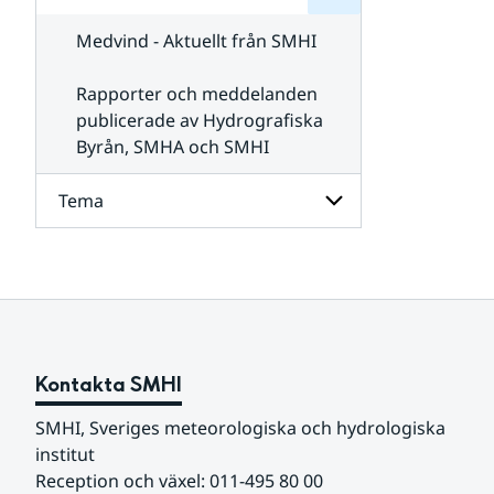
för
SMHI
Kontakta
Medvind - Aktuellt från SMHI
SMHI
Rapporter och meddelanden
publicerade av Hydrografiska
Byrån, SMHA och SMHI
Tema
Undersidor
för
Tema
Kontakta SMHI
SMHI, Sveriges meteorologiska och hydrologiska 
institut
Reception och växel: 011-495 80 00