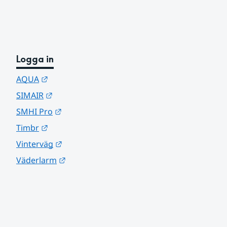
Logga in
Länk till annan webbplats.
AQUA
Länk till annan webbplats.
SIMAIR
Länk till annan webbplats.
SMHI Pro
Länk till annan webbplats.
Timbr
Länk till annan webbplats.
Vinterväg
Länk till annan webbplats.
Väderlarm