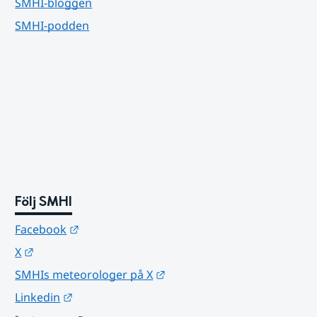
SMHI-bloggen
SMHI-podden
Följ SMHI
Länk till annan webbplats.
Facebook
Länk till annan webbplats.
X
Länk till annan webbplats.
SMHIs meteorologer på X
Länk till annan webbplats.
Linkedin