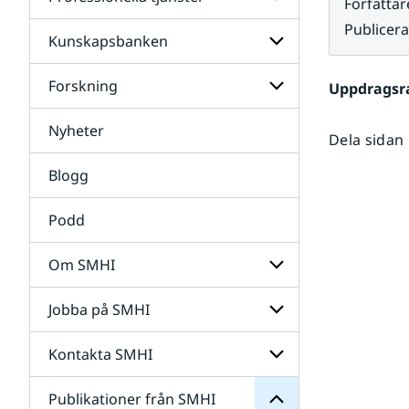
Undersidor
Författar
för
Publicer
Data
Kunskapsbanken
Undersidor
för
Professionella
Forskning
Undersidor
Uppdragsr
tjänster
för
Kunskapsbanken
Nyheter
Undersidor
Dela sidan
för
Forskning
Blogg
Podd
Om SMHI
SMHI
från
Jobba på SMHI
Undersidor
Publikationer
för
för
Om
Undersidor
Kontakta SMHI
Undersidor
SMHI
för
Jobba
Publikationer från SMHI
Undersidor
på