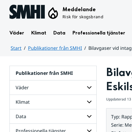
Hoppa till sidans innehåll
Meddelande
Risk för skogsbrand
Väder
Klimat
Data
Professionella tjänster
Start
Publikationer från SMHI
Bilavgaser vid intag
Huvudinnehåll
Bilav
Publikationer från SMHI
Eskil
Väder
Uppdaterad
13
Klimat
Undersidor
för
Väder
Data
Typ
:
Rapp
Undersidor
för
Serie
:
Met
Klimat
Professionella tjänster