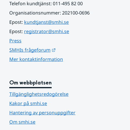
Telefon kundtjänst: 011-495 82 00
Organisationsnummer: 202100-0696
Epost: 
kundtjanst@smhi.se
Epost: 
registrator@smhi.se
Press
Länk till annan webbplats.
SMHIs frågeforum
Mer kontaktinformation
Om webbplatsen
Tillgänglighetsredogörelse
Kakor på smhi.se
Hantering av personuppgifter
Om smhi.se