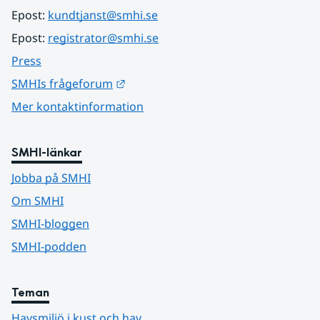
Epost: 
kundtjanst@smhi.se
Epost: 
registrator@smhi.se
Press
Länk till annan webbplats.
SMHIs frågeforum
Mer kontaktinformation
SMHI-länkar
Jobba på SMHI
Om SMHI
SMHI-bloggen
SMHI-podden
Teman
Havsmiljö i kust och hav