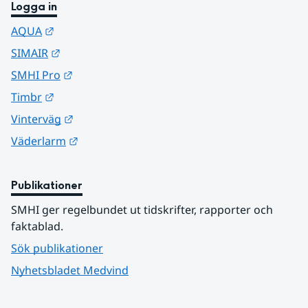
Logga in
Länk till annan webbplats.
AQUA
Länk till annan webbplats.
SIMAIR
Länk till annan webbplats.
SMHI Pro
Länk till annan webbplats.
Timbr
Länk till annan webbplats.
Vinterväg
Länk till annan webbplats.
Väderlarm
Publikationer
SMHI ger regelbundet ut tidskrifter, rapporter och 
faktablad.
Sök publikationer
Nyhetsbladet Medvind