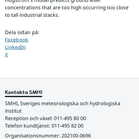
Högström's model predicts ground level 
concentrations that are too high occurring too close 
to tall industrial stacks.
Dela sidan på
:
Dela sidan på
Facebook
Dela sidan på
LinkedIn
Dela sidan på
X
Kontakta SMHI
SMHI, Sveriges meteorologiska och hydrologiska 
institut
Reception och växel: 011-495 80 00
Telefon kundtjänst: 011-495 82 00
Organisationsnummer: 202100-0696