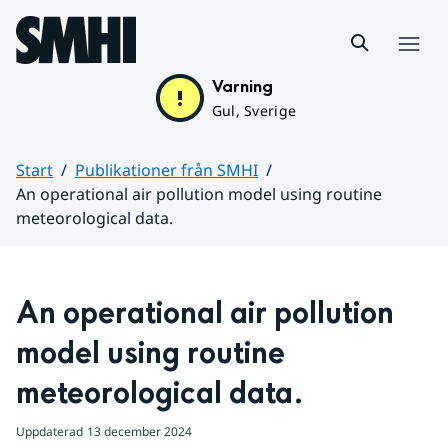
Hoppa till sidans innehåll
Meny
Varning
Gul, Sverige
Start
Publikationer från SMHI
An operational air pollution model using routine
meteorological data.
Huvudinnehåll
An operational air pollution 
model using routine 
meteorological data.
Uppdaterad
13 december 2024