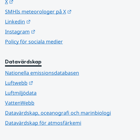
Länk till annan webbplats.
X
Länk till annan webbplats.
SMHIs meteorologer på X
Länk till annan webbplats.
Linkedin
Länk till annan webbplats.
Instagram
Policy för sociala medier
Datavärdskap
Nationella emissionsdatabasen
Länk till annan webbplats.
Luftwebb
Luftmiljödata
VattenWebb
Datavärdskap, oceanografi och marinbiologi
Datavärdskap för atmosfärkemi