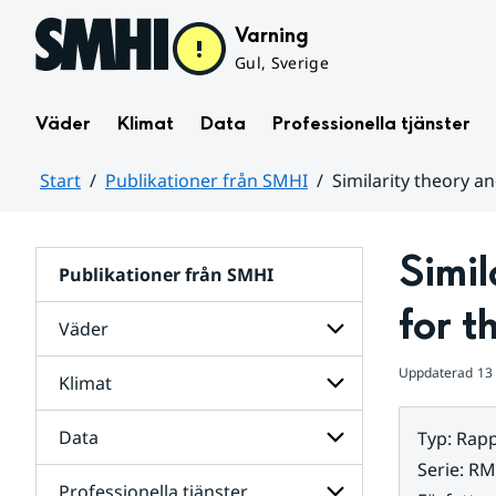
Hoppa till sidans innehåll
Varning
Gul, Sverige
Väder
Klimat
Data
Professionella tjänster
Start
Publikationer från SMHI
Similarity theory a
Huvudinnehåll
Simil
Publikationer från SMHI
for t
Väder
Uppdaterad
13
Klimat
Undersidor
för
Väder
Data
Typ
:
Rapp
Undersidor
för
Serie
:
RM
Klimat
Professionella tjänster