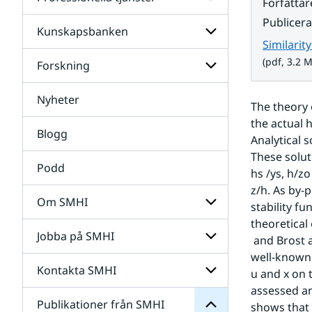
Undersidor
Författar
för
Publicer
Data
Kunskapsbanken
Undersidor
Similarit
för
Professionella
(pdf, 3.2 
Forskning
Undersidor
tjänster
för
Kunskapsbanken
Nyheter
Undersidor
The theory 
för
the actual h
Forskning
Blogg
Analytical 
These solut
Podd
hs /ys, h/zo
z/h. As by-p
Om SMHI
stability f
SMHI
theoretical 
från
Jobba på SMHI
Undersidor
 and Brost and Wyngaard (2). For slope angles much less than 0.01, u = 0 yields the 
Publikationer
för
för
well-known 
Om
Undersidor
Kontakta SMHI
Undersidor
u and x on 
SMHI
för
assessed an
Jobba
Publikationer från SMHI
Undersidor
shows that 
på