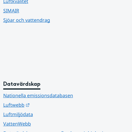
Luftkvalitet
SIMAIR
Sjöar och vattendrag
Datavärdskap
Nationella emissionsdatabasen
Länk till annan webbplats.
Luftwebb
Luftmiljödata
VattenWebb