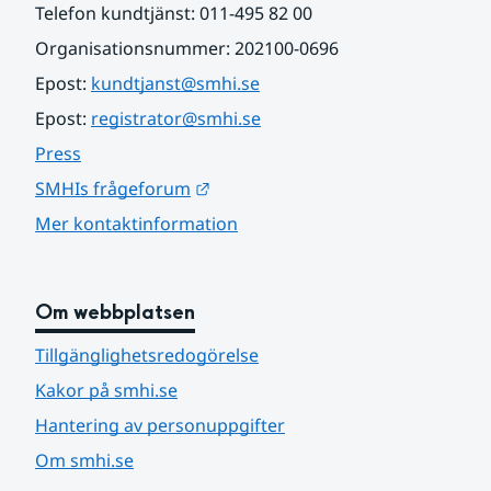
Telefon kundtjänst: 011-495 82 00
Organisationsnummer: 202100-0696
Epost: 
kundtjanst@smhi.se
Epost: 
registrator@smhi.se
Press
Länk till annan webbplats.
SMHIs frågeforum
Mer kontaktinformation
Om webbplatsen
Tillgänglighetsredogörelse
Kakor på smhi.se
Hantering av personuppgifter
Om smhi.se