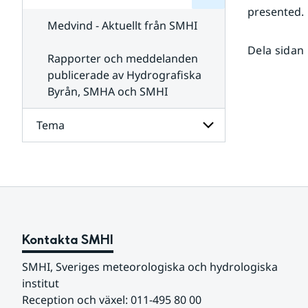
för
SMHI
presented.
Kontakta
Medvind - Aktuellt från SMHI
SMHI
Dela sidan
Rapporter och meddelanden
publicerade av Hydrografiska
Byrån, SMHA och SMHI
Tema
Undersidor
för
Tema
Kontakta SMHI
SMHI, Sveriges meteorologiska och hydrologiska 
institut
Reception och växel: 011-495 80 00