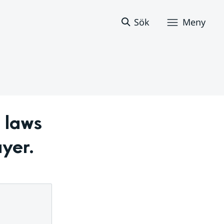
Sök
Meny
 laws 
ayer.