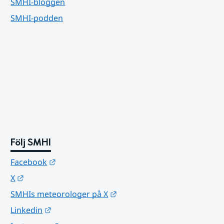
SMHI-bloggen
SMHI-podden
Följ SMHI
Länk till annan webbplats.
Facebook
Länk till annan webbplats.
X
Länk till annan webbplats.
SMHIs meteorologer på X
Länk till annan webbplats.
Linkedin