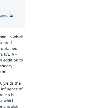
Pdf, 3.2 MB.
ayer.
ain, in which 
sented. 
obtained. 
 h/L, A = 
n addition to 
 theory 
the 
influence of 
le a is 
st which 
s, is also 