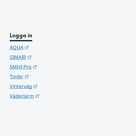
Logga in
Länk till annan webbplats.
AQUA
Länk till annan webbplats.
SIMAIR
Länk till annan webbplats.
SMHI Pro
Länk till annan webbplats.
Timbr
Länk till annan webbplats.
Vinterväg
Länk till annan webbplats.
Väderlarm