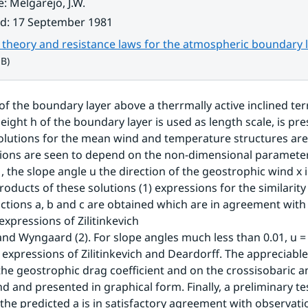
e
:
Melgarejo, J.W.
ad
:
17 September 1981
y theory and resistance laws for the atmospheric boundary l
MB)
of the boundary layer above a therrmally active inclined terr
eight h of the boundary layer is used as length scale, is pre
solutions for the mean wind and temperature structures are 
ions are seen to depend on the non-dimensional parameters
 , the slope angle u the direction of the geostrophic wind x i
roducts of these solutions (1) expressions for the similarity
unctions a, b and c are obtained which are in agreement with 
expressions of Zilitinkevich
expressions of Zilitinkevich and Deardorff. The appreciable 
the geostrophic drag coefficient and on the crossisobaric ang
d and presented in graphical form. Finally, a preliminary te
the predicted a is in satisfactory agreement with observation