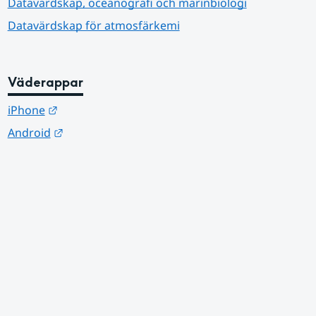
Datavärdskap, oceanografi och marinbiologi
Datavärdskap för atmosfärkemi
Väderappar
Länk till annan webbplats.
iPhone
Länk till annan webbplats.
Android