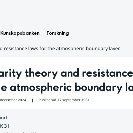
Kunskapsbanken
Forskning
nd resistance laws for the atmospheric boundary layer.
arity theory and resistance
he atmospheric boundary l
 december 2024
Publicerad
17 september 1981
❘
ort
K 31