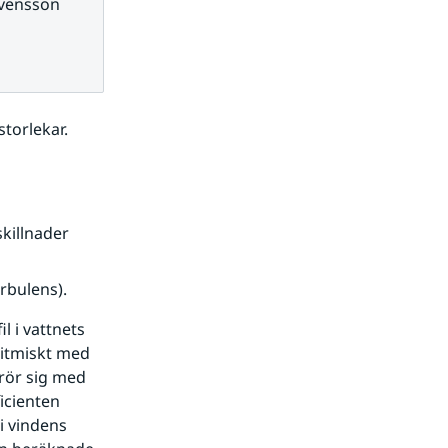
Svensson
torlekar. 
illnader 
rbulens).
 i vattnets 
itmiskt med 
rör sig med 
cienten 
 vindens 