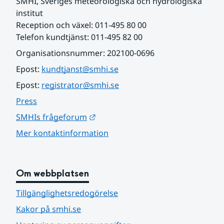
SMHI, Sveriges meteorologiska och hydrologiska 
institut
Reception och växel: 011-495 80 00
Telefon kundtjänst: 011-495 82 00
Organisationsnummer: 202100-0696
Epost: 
kundtjanst@smhi.se
Epost: 
registrator@smhi.se
Press
Länk till annan webbplats.
SMHIs frågeforum
Mer kontaktinformation
Om webbplatsen
Tillgänglighetsredogörelse
Kakor på smhi.se