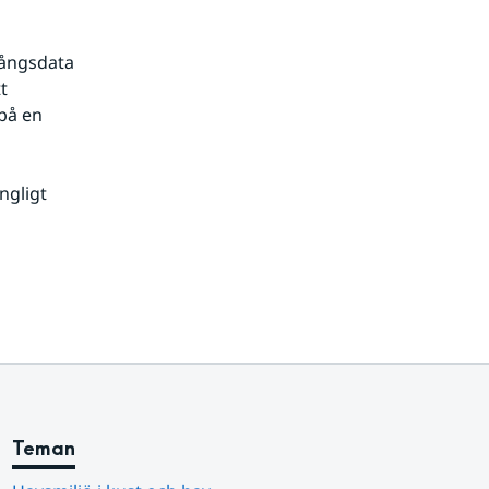
ångsdata 
 
å en 
gligt 
Teman