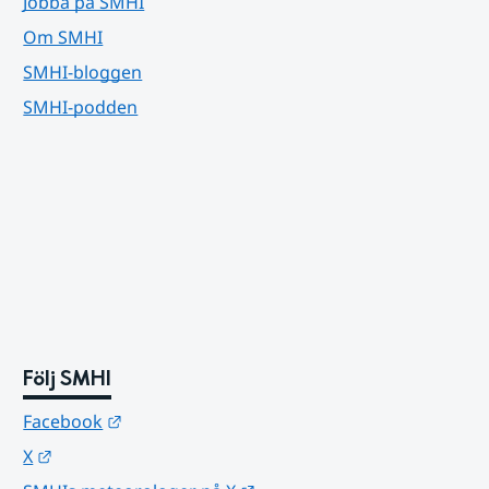
Jobba på SMHI
Om SMHI
SMHI-bloggen
SMHI-podden
Följ SMHI
Länk till annan webbplats.
Facebook
Länk till annan webbplats.
X