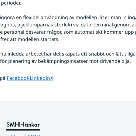
perioder.
liggöra en flexibel användning av modellen läser man in ing
prognos, oljeklumparnas storlek) via datorterminal genom att
e personal besvarar frågor, som automatiskt kommer upp p
fter att modellen startats.
u inledda arbetet har det skapats ett snabbt och lätt tillgän
för planering av bekämpningsinsatser mot drivande olja.
Dela sidan på
Dela sidan på
Dela sidan på
 på
:
Facebook
LinkedIn
X
SMHI-länkar