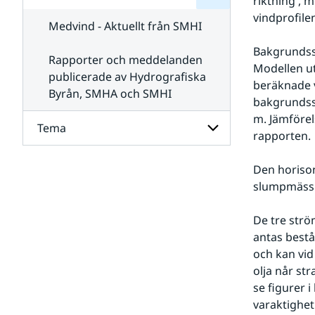
riktning , 
för
SMHI
vindprofil
Kontakta
Medvind - Aktuellt från SMHI
SMHI
Bakgrundsst
Rapporter och meddelanden
Modellen ut
publicerade av Hydrografiska
beräknade v
Byrån, SMHA och SMHI
bakgrundss
m. Jämföre
Tema
rapporten.
Undersidor
Den horison
för
slumpmässi
Tema
De tre strö
antas bestå 
och kan vid 
olja når st
se figurer 
varaktighet