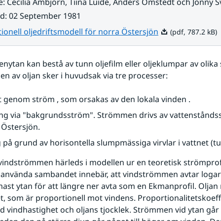
e
:
Cecilia Ambjörn, Tiina Luide, Anders Omstedt och Jonny 
ad
:
02 September 1981
Pdf, 787.2 kB.
ionell oljedriftsmodell för norra Östersjön
(pdf, 787.2 kB)
enytan kan bestå av tunn oljefilm eller oljeklumpar av olika s
gen av oljan sker i huvudsak via tre processer:
 genom ström , som orsakas av den lokala vinden .
ing via "bakgrundsström". Strömmen drivs av vattenståndssk
 Östersjön.
 på grund av horisontella slumpmässiga virvlar i vattnet (tu
vindströmmen härleds i modellen ur en teoretisk strömprofil
t använda sambandet innebär, att vindströmmen avtar logar
ast ytan för att längre ner avta som en Ekmanprofil. Oljan 
t, som är proportionell mot vindens. Proportionalitetskoeffi
d vindhastighet och oljans tjocklek. Strömmen vid ytan går i