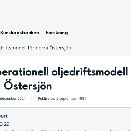
Kunskapsbanken
Forskning
edriftsmodell för norra Östersjön
erationell oljedriftsmodell f
a Östersjön
 december 2024
Publicerad
2 september 1981
❘
ort
O 29