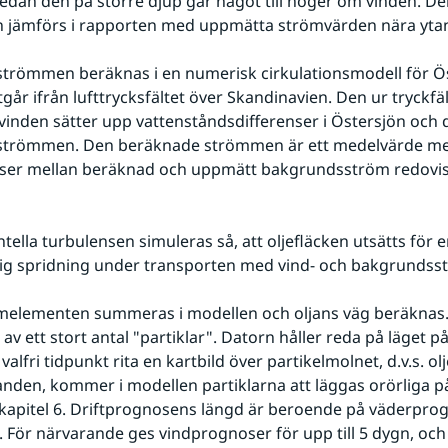
medan den på större djup går något till höger om vinden. D
en jämförs i rapporten med uppmätta strömvärden nära yta
römmen beräknas i en numerisk cirkulationsmodell för Öst
går ifrån lufttrycksfältet över Skandinavien. Den ur tryckfält
inden sätter upp vattenståndsdifferenser i Östersjön och d
trömmen. Den beräknade strömmen är ett medelvärde mell
lser mellan beräknad och uppmätt bakgrundsström redovisa
tella turbulensen simuleras så, att oljefläcken utsätts för e
g spridning under transporten med vind- och bakgrundss
melementen summeras i modellen och oljans väg beräknas. 
av ett stort antal "partiklar". Datorn håller reda på läget på 
valfri tidpunkt rita en kartbild över partikelmolnet, d.v.s. ol
randen, kommer i modellen partiklarna att läggas orörliga på 
i kapitel 6. Driftprognosens längd är beroende på väderpro
. För närvarande ges vindprognoser för upp till 5 dygn, och