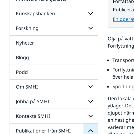
Undersidor
Författar
för
Publicer
Data
Kunskapsbanken
Undersidor
En operat
för
Professionella
Forskning
Undersidor
tjänster
för
Olja på vatt
Kunskapsbanken
Nyheter
Undersidor
Förflyttnin
för
Forskning
Blogg
Transport
Förflyttn
Podd
över hela
Spridning
Om SMHI
SMHI
från
Den lokala 
Jobba på SMHI
Undersidor
Publikationer
ytlager. De
för
för
djupet närm
Om
Undersidor
Kontakta SMHI
Undersidor
SMHI
en hastighe
för
varierar me
Jobba
Publikationer från SMHI
Undersidor
på