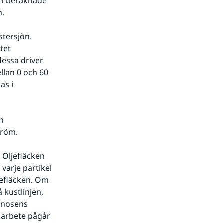
en beräknade 
n.
ersjön. 
et 
essa driver 
an 0 och 60 
s i 
n 
tröm.
Oljefläcken 
varje partikel 
jefläcken. Om 
kustlinjen, 
gnosens 
 arbete pågår 