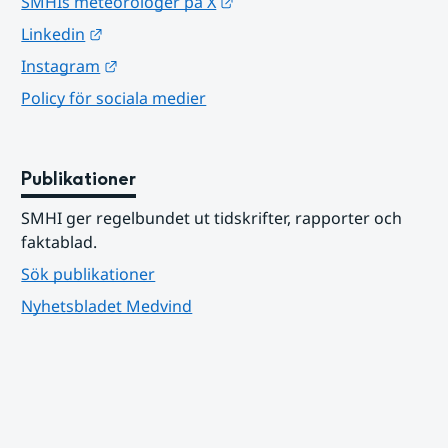
Länk till annan webbplats.
SMHIs meteorologer på X
Länk till annan webbplats.
Linkedin
Länk till annan webbplats.
Instagram
Policy för sociala medier
Publikationer
SMHI ger regelbundet ut tidskrifter, rapporter och 
faktablad.
Sök publikationer
Nyhetsbladet Medvind