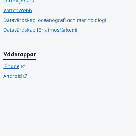
Luftmiljödata
VattenWebb
Datavärdskap, oceanografi och marinbiologi
Datavärdskap för atmosfärkemi
Väderappar
Länk till annan webbplats.
iPhone
Länk till annan webbplats.
Android