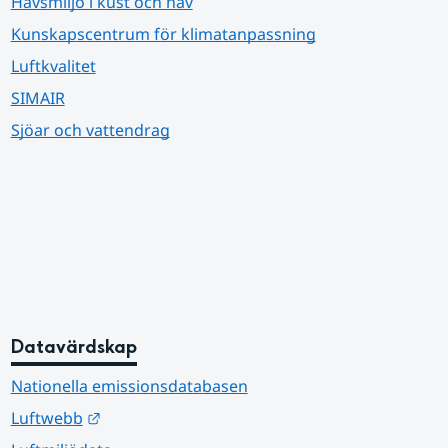
Havsmiljö i kust och hav
Kunskapscentrum för klimatanpassning
Luftkvalitet
SIMAIR
Sjöar och vattendrag
Datavärdskap
Nationella emissionsdatabasen
Länk till annan webbplats.
Luftwebb