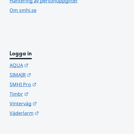
Hantering av personuppgifter
Om smhi.se
Logga in
Länk till annan webbplats.
AQUA
Länk till annan webbplats.
SIMAIR
Länk till annan webbplats.
SMHI Pro
Länk till annan webbplats.
Timbr
Länk till annan webbplats.
Vinterväg
Länk till annan webbplats.
Väderlarm