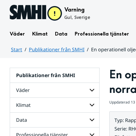
Hoppa till sidans innehåll
Varning
Gul, Sverige
Väder
Klimat
Data
Professionella tjänster
Start
Publikationer från SMHI
En operationell olj
Huvudinnehåll
En op
Publikationer från SMHI
norr
Väder
Uppdaterad
13
Klimat
Undersidor
för
Väder
Data
Typ
:
Rapp
Undersidor
för
Serie
:
RH
Klimat
Professionella tjänster