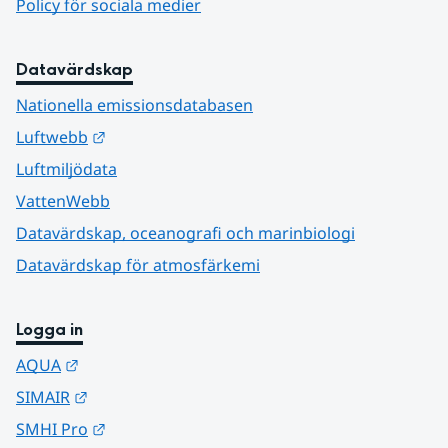
Policy för sociala medier
Datavärdskap
Nationella emissionsdatabasen
Länk till annan webbplats.
Luftwebb
Luftmiljödata
VattenWebb
Datavärdskap, oceanografi och marinbiologi
Datavärdskap för atmosfärkemi
Logga in
Länk till annan webbplats.
AQUA
Länk till annan webbplats.
SIMAIR
Länk till annan webbplats.
SMHI Pro