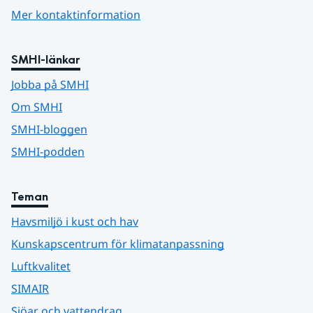
Mer kontaktinformation
SMHI-länkar
Jobba på SMHI
Om SMHI
SMHI-bloggen
SMHI-podden
Teman
Havsmiljö i kust och hav
Kunskapscentrum för klimatanpassning
Luftkvalitet
SIMAIR
Sjöar och vattendrag