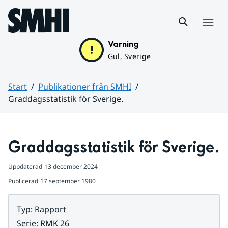
Hoppa till sidans innehåll
Meny
Varning
Gul, Sverige
Start
Publikationer från SMHI
Graddagsstatistik för Sverige.
Huvudinnehåll
Graddagsstatistik för Sverige.
Uppdaterad
13 december 2024
Publicerad
17 september 1980
Typ
:
Rapport
Serie
:
RMK 26