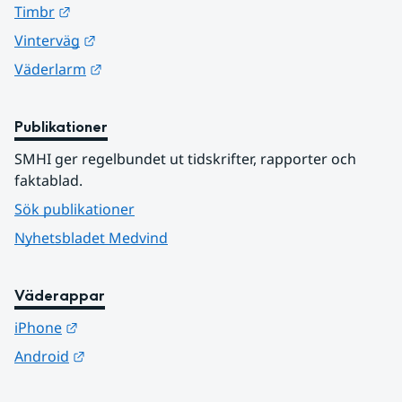
Länk till annan webbplats.
Timbr
Länk till annan webbplats.
Vinterväg
Länk till annan webbplats.
Väderlarm
Publikationer
SMHI ger regelbundet ut tidskrifter, rapporter och 
faktablad.
Sök publikationer
Nyhetsbladet Medvind
Väderappar
Länk till annan webbplats.
iPhone
Länk till annan webbplats.
Android