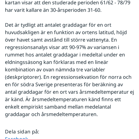
kartan visar att den studerade perioden 61/62 - 78/79 
har varit kallare än 30-årsperioden 31-60.
Det är tydligt att antalet graddagar för en ort 
huvudsakligen är en funktion av ortens latitud, höjd 
över havet samt avstånd till större vattenyta. En 
regressionsanalys visar att 90-97% av variansen i 
rummet hos antalet graddagar i medeltal under en 
eldningssäsong kan förklaras med en lineär 
kombination av ovan nämnda tre variabler 
(deskpriptorer). En regressionsekvation för norra och 
en för södra Sverige presenteras för beräkning av 
antal graddagar för en ort vars årsmedeltemperatur ej 
är känd. Är årsmedeltemperaturen känd finns ett 
enkelt empiriskt samband mellan medelantal 
graddagar och årsmedeltemperaturen.
Dela sidan på
:
Dela sidan på