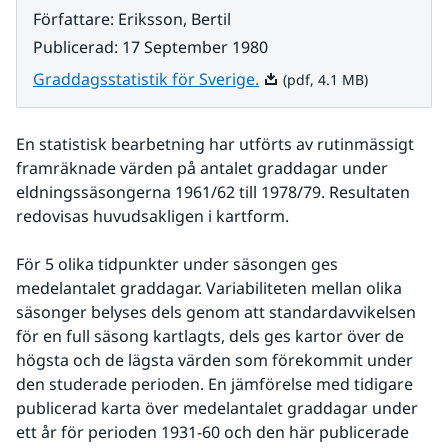
Författare
:
Eriksson, Bertil
Publicerad
:
17 September 1980
Pdf, 4.1 MB.
Graddagsstatistik för Sverige.
(pdf, 4.1 MB)
En statistisk bearbetning har utförts av rutinmässigt 
framräknade värden på antalet graddagar under 
eldningssäsongerna 1961/62 till 1978/79. Resultaten 
redovisas huvudsakligen i kartform.
För 5 olika tidpunkter under säsongen ges 
medelantalet graddagar. Variabiliteten mellan olika 
säsonger belyses dels genom att standardavvikelsen 
för en full säsong kartlagts, dels ges kartor över de 
högsta och de lägsta värden som förekommit under 
den studerade perioden. En jämförelse med tidigare 
publicerad karta över medelantalet graddagar under 
ett år för perioden 1931-60 och den här publicerade 