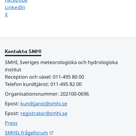
Facebook
Dela sidan på
LinkedIn
Dela sidan på
X
Kontakta SMHI
SMHI, Sveriges meteorologiska och hydrologiska 
institut
Reception och växel: 011-495 80 00
Telefon kundtjänst: 011-495 82 00
Organisationsnummer: 202100-0696
Epost: 
kundtjanst@smhi.se
Epost: 
registrator@smhi.se
Press
Länk till annan webbplats.
SMHIs frågeforum