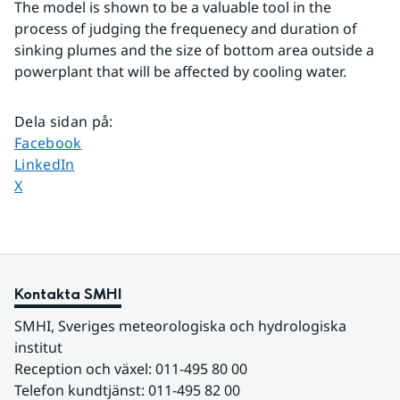
The model is shown to be a valuable tool in the 
process of judging the frequenecy and duration of 
sinking plumes and the size of bottom area outside a 
powerplant that will be affected by cooling water.
Dela sidan på
:
Dela sidan på
Facebook
Dela sidan på
LinkedIn
Dela sidan på
X
Kontakta SMHI
SMHI, Sveriges meteorologiska och hydrologiska 
institut
Reception och växel: 011-495 80 00
Telefon kundtjänst: 011-495 82 00