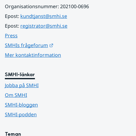
Organisationsnummer: 202100-0696
Epost: 
kundtjanst@smhi.se
Epost: 
registrator@smhi.se
Press
Länk till annan webbplats.
SMHIs frågeforum
Mer kontaktinformation
SMHI-länkar
Jobba på SMHI
Om SMHI
SMHI-bloggen
SMHI-podden
Teman