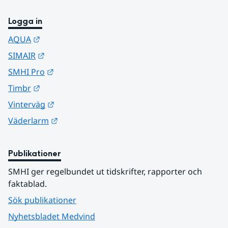
Logga in
Länk till annan webbplats.
AQUA
Länk till annan webbplats.
SIMAIR
Länk till annan webbplats.
SMHI Pro
Länk till annan webbplats.
Timbr
Länk till annan webbplats.
Vinterväg
Länk till annan webbplats.
Väderlarm
Publikationer
SMHI ger regelbundet ut tidskrifter, rapporter och 
faktablad.
Sök publikationer
Nyhetsbladet Medvind