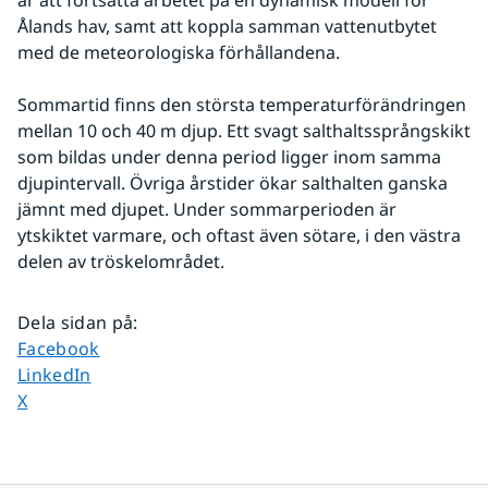
är att fortsätta arbetet på en dynamisk modell för 
Ålands hav, samt att koppla samman vattenutbytet 
med de meteorologiska förhållandena.
Sommartid finns den största temperaturförändringen 
mellan 10 och 40 m djup. Ett svagt salthaltssprångskikt 
som bildas under denna period ligger inom samma 
djupintervall. Övriga årstider ökar salthalten ganska 
jämnt med djupet. Under sommarperioden är 
ytskiktet varmare, och oftast även sötare, i den västra 
delen av tröskelområdet.
Dela sidan på
:
Dela sidan på
Facebook
Dela sidan på
LinkedIn
Dela sidan på
X