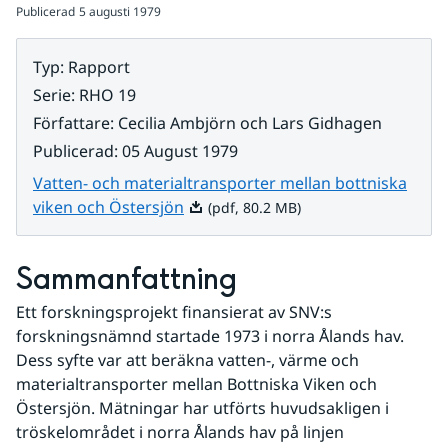
Publicerad
5 augusti 1979
Typ
:
Rapport
Serie
:
RHO 19
Författare
:
Cecilia Ambjörn och Lars Gidhagen
Publicerad
:
05 August 1979
Vatten- och materialtransporter mellan bottniska
Pdf, 80.2 MB.
viken och Östersjön
(pdf, 80.2 MB)
Sammanfattning
Ett forskningsprojekt finansierat av SNV:s 
forskningsnämnd startade 1973 i norra Ålands hav. 
Dess syfte var att beräkna vatten-, värme och
materialtransporter mellan Bottniska Viken och 
Östersjön. Mätningar har utförts huvudsakligen i 
tröskelområdet i norra Ålands hav på linjen 