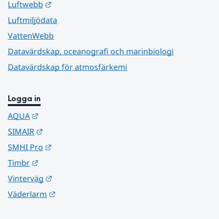
Länk till annan webbplats.
Luftwebb
Luftmiljödata
VattenWebb
Datavärdskap, oceanografi och marinbiologi
Datavärdskap för atmosfärkemi
Logga in
Länk till annan webbplats.
AQUA
Länk till annan webbplats.
SIMAIR
Länk till annan webbplats.
SMHI Pro
Länk till annan webbplats.
Timbr
Länk till annan webbplats.
Vinterväg
Länk till annan webbplats.
Väderlarm