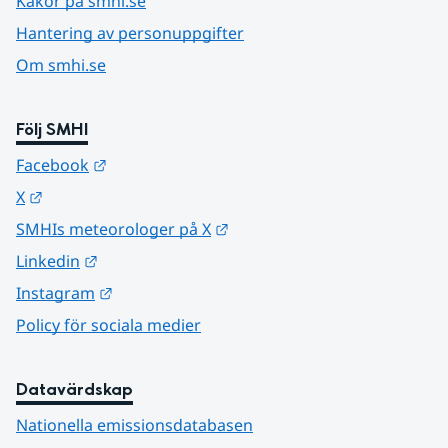
Kakor på smhi.se
Hantering av personuppgifter
Om smhi.se
Följ SMHI
Länk till annan webbplats.
Facebook
Länk till annan webbplats.
X
Länk till annan webbplats.
SMHIs meteorologer på X
Länk till annan webbplats.
Linkedin
Länk till annan webbplats.
Instagram
Policy för sociala medier
Datavärdskap
Nationella emissionsdatabasen