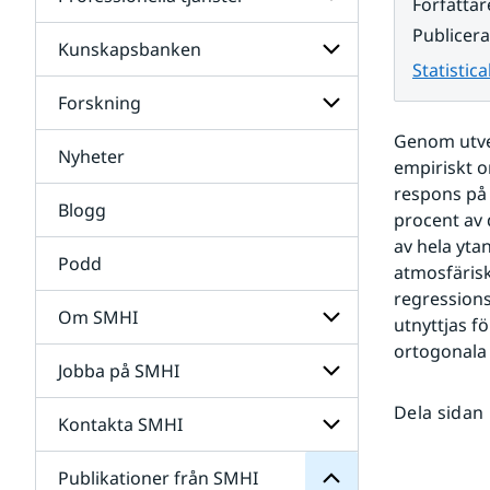
Undersidor
Författar
för
Publicer
Data
Kunskapsbanken
Undersidor
Statistica
för
Professionella
Forskning
Undersidor
tjänster
för
Genom utvec
Kunskapsbanken
Nyheter
Undersidor
empiriskt o
för
respons på 
Forskning
Blogg
procent av 
av hela yta
Podd
atmosfärisk
regressions
Om SMHI
utnyttjas f
SMHI
ortogonala 
från
Jobba på SMHI
Undersidor
Publikationer
för
för
Dela sidan
Om
Undersidor
Kontakta SMHI
Undersidor
SMHI
för
Jobba
Publikationer från SMHI
Undersidor
på