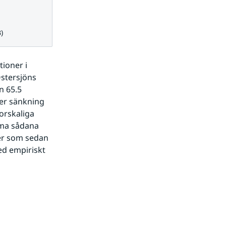
)
oner i 
stersjöns 
 65.5 
er sänkning 
orskaliga 
ma sådana 
er som sedan 
d empiriskt 