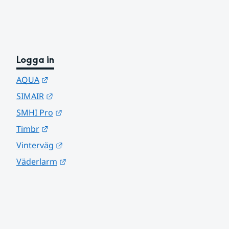
Logga in
Länk till annan webbplats.
AQUA
Länk till annan webbplats.
SIMAIR
Länk till annan webbplats.
SMHI Pro
Länk till annan webbplats.
Timbr
Länk till annan webbplats.
Vinterväg
Länk till annan webbplats.
Väderlarm