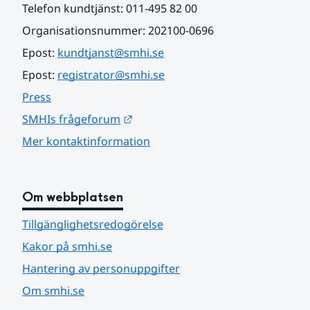
Telefon kundtjänst: 011-495 82 00
Organisationsnummer: 202100-0696
Epost: 
kundtjanst@smhi.se
Epost: 
registrator@smhi.se
Press
Länk till annan webbplats.
SMHIs frågeforum
Mer kontaktinformation
Om webbplatsen
Tillgänglighetsredogörelse
Kakor på smhi.se
Hantering av personuppgifter
Om smhi.se