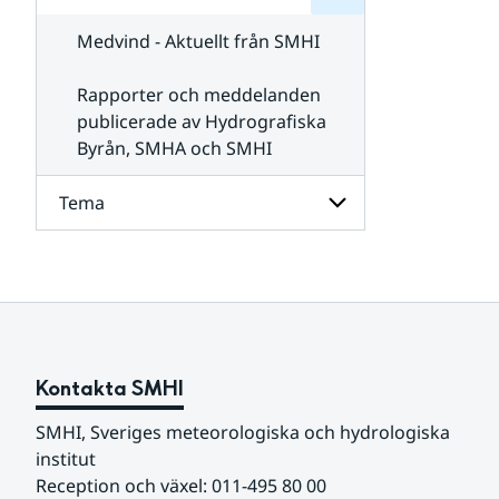
för
SMHI
Kontakta
Medvind - Aktuellt från SMHI
SMHI
Rapporter och meddelanden
publicerade av Hydrografiska
Byrån, SMHA och SMHI
Tema
Undersidor
för
Tema
Kontakta SMHI
SMHI, Sveriges meteorologiska och hydrologiska 
institut
Reception och växel: 011-495 80 00