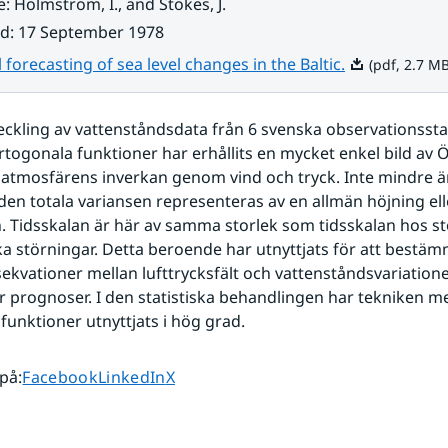
e
:
Holmström, I., and Stokes, J.
ad
:
17 September 1978
Pdf, 2.7 MB.
l forecasting of sea level changes in the Baltic.
(pdf, 2.7 MB
kling av vattenståndsdata från 6 svenska observationsstati
rtogonala funktioner har erhållits en mycket enkel bild av Ö
atmosfärens inverkan genom vind och tryck. Inte mindre än
den totala variansen representeras av en allmän höjning ell
n. Tidsskalan är här av samma storlek som tidsskalan hos st
a störningar. Detta beroende har utnyttjats för att bestäm
ekvationer mellan lufttrycksfält och vattenståndsvariation
ör prognoser. I den statistiska behandlingen har tekniken me
funktioner utnyttjats i hög grad.
Dela sidan på
Dela sidan på
Dela sidan på
 på
:
Facebook
LinkedIn
X