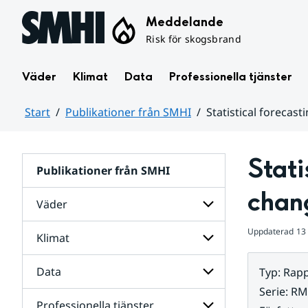
Hoppa till sidans innehåll
Meddelande
Risk för skogsbrand
Väder
Klimat
Data
Professionella tjänster
Start
Publikationer från SMHI
Statistical forecast
Huvudinnehåll
Stati
Publikationer från SMHI
chang
Väder
Uppdaterad
13
Klimat
Undersidor
för
Väder
Data
Typ
:
Rapp
Undersidor
för
Serie
:
RM
Klimat
Professionella tjänster