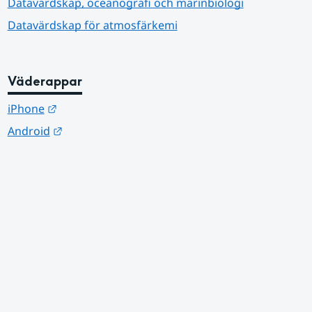
Datavärdskap, oceanografi och marinbiologi
Datavärdskap för atmosfärkemi
Väderappar
Länk till annan webbplats.
iPhone
Länk till annan webbplats.
Android