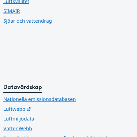
Luftkvalitet
SIMAIR
Sjöar och vattendrag
Datavärdskap
Nationella emissionsdatabasen
Länk till annan webbplats.
Luftwebb
Luftmiljödata
VattenWebb