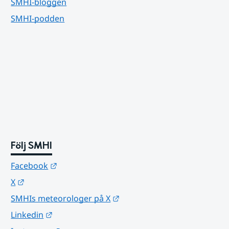
SMHI-bloggen
SMHI-podden
Följ SMHI
Länk till annan webbplats.
Facebook
Länk till annan webbplats.
X
Länk till annan webbplats.
SMHIs meteorologer på X
Länk till annan webbplats.
Linkedin