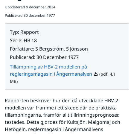
Uppdaterad
9 december 2024
Publicerad
30 december 1977
Typ
:
Rapport
Serie
:
HB 18
Författare
:
S Bergström, S Jönsson
Publicerad
:
30 December 1977
Tillämpning av HBV-2 modellen på
Pdf, 4.1 MB.
regleringsmagasin i Ångermanälven
(pdf, 4.1
MB)
Rapporten beskriver hur den då utvecklade HBV-2 
modellen var framme i ett skede där de praktiska 
tillämpningarna, framför allt tillrinningsprognoser, 
testades. Detta gjordes för Kultsjön, Malgomaj och 
Hetögeln, reglermagasin i Ångermanälvens 