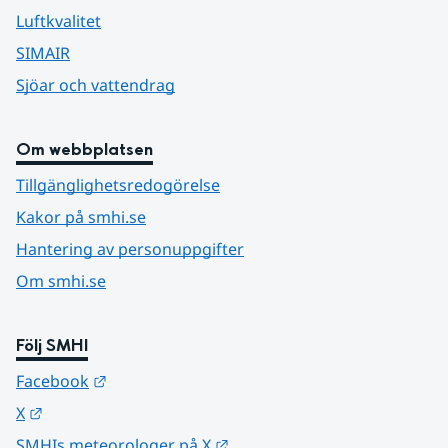
Luftkvalitet
SIMAIR
Sjöar och vattendrag
Om webbplatsen
Tillgänglighetsredogörelse
Kakor på smhi.se
Hantering av personuppgifter
Om smhi.se
Följ SMHI
Länk till annan webbplats.
Facebook
Länk till annan webbplats.
X
Länk till annan webbplats.
SMHIs meteorologer på X