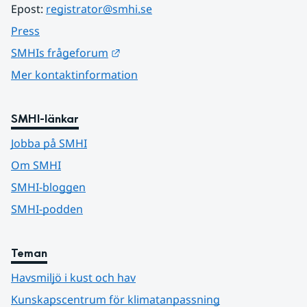
Epost: 
registrator@smhi.se
Press
Länk till annan webbplats.
SMHIs frågeforum
Mer kontaktinformation
SMHI-länkar
Jobba på SMHI
Om SMHI
SMHI-bloggen
SMHI-podden
Teman
Havsmiljö i kust och hav
Kunskapscentrum för klimatanpassning