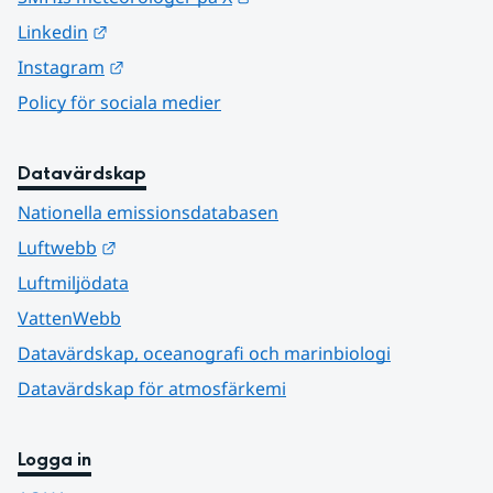
Länk till annan webbplats.
Linkedin
Länk till annan webbplats.
Instagram
Policy för sociala medier
Datavärdskap
Nationella emissionsdatabasen
Länk till annan webbplats.
Luftwebb
Luftmiljödata
VattenWebb
Datavärdskap, oceanografi och marinbiologi
Datavärdskap för atmosfärkemi
Logga in