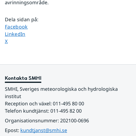
avrinningsområde.
Dela sidan på
:
Dela sidan på
Facebook
Dela sidan på
LinkedIn
Dela sidan på
X
Kontakta SMHI
SMHI, Sveriges meteorologiska och hydrologiska 
institut
Reception och växel: 011-495 80 00
Telefon kundtjänst: 011-495 82 00
Organisationsnummer: 202100-0696
Epost: 
kundtjanst@smhi.se