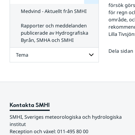
för
SMHI
försök gör
Kontakta
Medvind - Aktuellt från SMHI
för regn oc
SMHI
område, och
Rapporter och meddelanden
rekommenda
publicerade av Hydrografiska
Lilla Tivsj
Byrån, SMHA och SMHI
Dela sidan
Tema
Undersidor
för
Tema
Kontakta SMHI
SMHI, Sveriges meteorologiska och hydrologiska 
institut
Reception och växel: 011-495 80 00