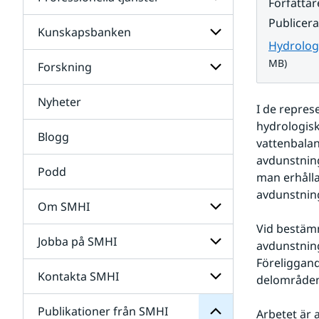
Undersidor
Författar
för
Publicer
Data
Kunskapsbanken
Undersidor
Hydrologi
för
Professionella
MB)
Forskning
Undersidor
tjänster
för
Kunskapsbanken
Nyheter
Undersidor
I de repres
för
hydrologis
Forskning
Blogg
vattenbalan
avdunstning
Podd
man erhålla 
avdunstning
Om SMHI
SMHI
Vid bestämn
från
Jobba på SMHI
Undersidor
avdunstning
Publikationer
för
för
Föreliggand
Om
Undersidor
Kontakta SMHI
Undersidor
delområden
SMHI
för
Jobba
Publikationer från SMHI
Undersidor
Arbetet är 
på