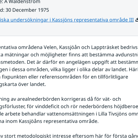
e
:
A Waldenström
ad
:
30 December 1975
Pd
ska undersökningar i Kassjöns representativa område III
entativa områdena Velen, Kassjöån och Lappträsket bedrivs
ka mätningar och möjligheter finns att bestämma avdunstn
smetoden. Det är därför en angelägen uppgift att bestämm
en i dessa områden, vilka ligger i olika delar av landet. Hä
fixpunkten eller referensområden för en tillförlitligare 
skarta över landet.
ing av arealnederbörden korrigeras då för vät- och 
sförluster, för vinddeficit och rör nederbördens höjdberoe
e arbete behandlar vattenomsättningen i Lilla Tivsjöns områ
a inom Kassjöåns representativa område.
av stort metodologiskt intresse eftersom här för första gång