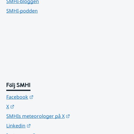
SMHI-bloggen
SMHI-podden
Följ SMHI
Länk till annan webbplats.
Facebook
Länk till annan webbplats.
X
Länk till annan webbplats.
SMHIs meteorologer på X
Länk till annan webbplats.
Linkedin