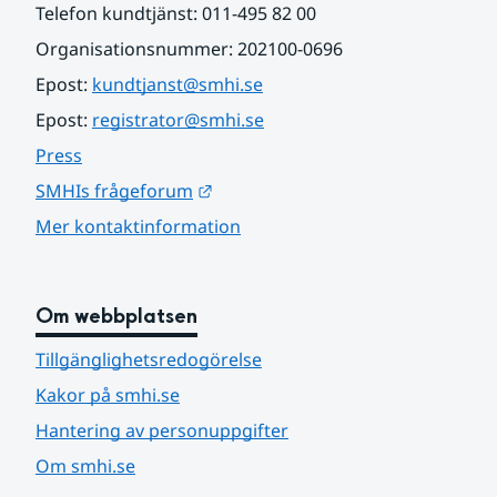
Telefon kundtjänst: 011-495 82 00
Organisationsnummer: 202100-0696
Epost: 
kundtjanst@smhi.se
Epost: 
registrator@smhi.se
Press
Länk till annan webbplats.
SMHIs frågeforum
Mer kontaktinformation
Om webbplatsen
Tillgänglighetsredogörelse
Kakor på smhi.se
Hantering av personuppgifter
Om smhi.se