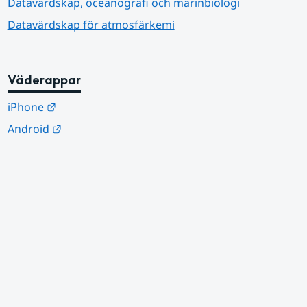
Datavärdskap, oceanografi och marinbiologi
Datavärdskap för atmosfärkemi
Väderappar
Länk till annan webbplats.
iPhone
Länk till annan webbplats.
Android