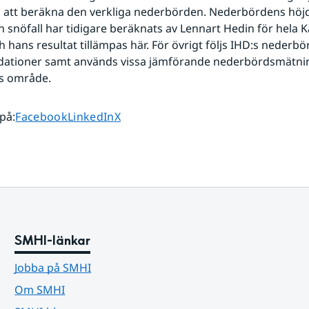
s att beräkna den verkliga nederbörden. Nederbördens höj
h snöfall har tidigare beräknats av Lennart Hedin för hela K
 hans resultat tillämpas här. För övrigt följs IHD:s nederb
tioner samt används vissa jämförande nederbördsmätnin
öns område.
Dela sidan på
Dela sidan på
Dela sidan på
 på
:
Facebook
LinkedIn
X
SMHI-länkar
Jobba på SMHI
Om SMHI