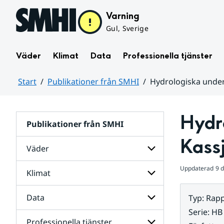
Hoppa till sidans innehåll
Varning
Gul, Sverige
Väder
Klimat
Data
Professionella tjänster
Start
Publikationer från SMHI
Hydrologiska under
Huvudinnehåll
Hydro
Publikationer från SMHI
Kassj
Väder
Uppdaterad
9 
Klimat
Undersidor
för
Väder
Data
Typ
:
Rapp
Undersidor
för
Serie
:
HB
Klimat
Professionella tjänster