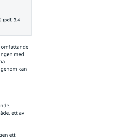
f, 3.4 MB.
(pdf, 3.4
 omfattande 
ingen med 
a 
rigenom kan 
nde. 
de, ett av 
en ett 