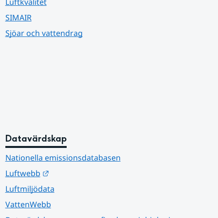
Luftkvalitet
SIMAIR
Sjöar och vattendrag
Datavärdskap
Nationella emissionsdatabasen
Länk till annan webbplats.
Luftwebb
Luftmiljödata
VattenWebb