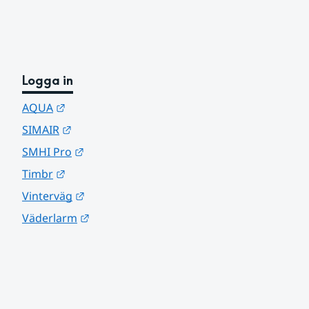
Logga in
Länk till annan webbplats.
AQUA
Länk till annan webbplats.
SIMAIR
Länk till annan webbplats.
SMHI Pro
Länk till annan webbplats.
Timbr
Länk till annan webbplats.
Vinterväg
Länk till annan webbplats.
Väderlarm