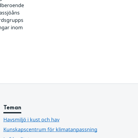
dberoende 
assjöåns 
ördsgrupps 
gar inom 
Teman
Havsmiljö i kust och hav
Kunskapscentrum för klimatanpassning