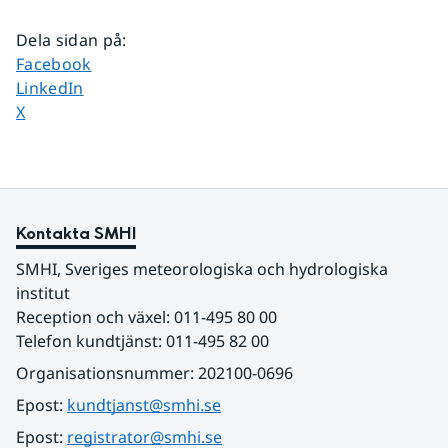
Dela sidan på
:
Dela sidan på
Facebook
Dela sidan på
LinkedIn
Dela sidan på
X
Kontakta SMHI
SMHI, Sveriges meteorologiska och hydrologiska 
institut
Reception och växel: 011-495 80 00
Telefon kundtjänst: 011-495 82 00
Organisationsnummer: 202100-0696
Epost: 
kundtjanst@smhi.se
Epost: 
registrator@smhi.se