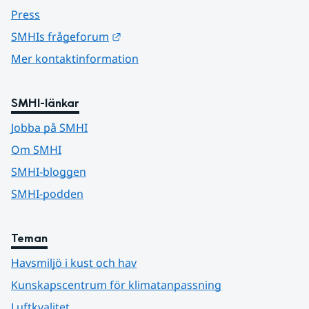
Press
Länk till annan webbplats.
SMHIs frågeforum
Mer kontaktinformation
SMHI-länkar
Jobba på SMHI
Om SMHI
SMHI-bloggen
SMHI-podden
Teman
Havsmiljö i kust och hav
Kunskapscentrum för klimatanpassning
Luftkvalitet