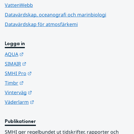
VattenWebb
Datavärdskap, oceanografi och marinbiologi
Datavärdskap för atmosfärkemi
Logga in
Länk till annan webbplats.
AQUA
Länk till annan webbplats.
SIMAIR
Länk till annan webbplats.
SMHI Pro
Länk till annan webbplats.
Timbr
Länk till annan webbplats.
Vinterväg
Länk till annan webbplats.
Väderlarm
Publikationer
SMHI ger regelbundet ut tidskrifter, rapporter och 