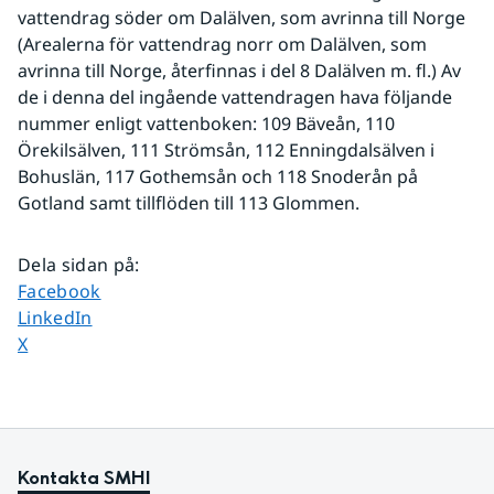
vattendrag söder om Dalälven, som avrinna till Norge 
(Arealerna för vattendrag norr om Dalälven, som 
avrinna till Norge, återfinnas i del 8 Dalälven m. fl.) Av 
de i denna del ingående vattendragen hava följande 
nummer enligt vattenboken: 109 Bäveån, 110 
Örekilsälven, 111 Strömsån, 112 Enningdalsälven i 
Bohuslän, 117 Gothemsån och 118 Snoderån på 
Gotland samt tillflöden till 113 Glommen.
Dela sidan på
:
Dela sidan på
Facebook
Dela sidan på
LinkedIn
Dela sidan på
X
Kontakta SMHI