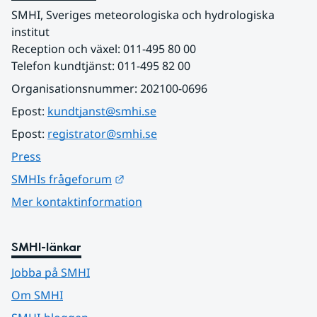
SMHI, Sveriges meteorologiska och hydrologiska 
institut
Reception och växel: 011-495 80 00
Telefon kundtjänst: 011-495 82 00
Organisationsnummer: 202100-0696
Epost: 
kundtjanst@smhi.se
Epost: 
registrator@smhi.se
Press
Länk till annan webbplats.
SMHIs frågeforum
Mer kontaktinformation
SMHI-länkar
Jobba på SMHI
Om SMHI