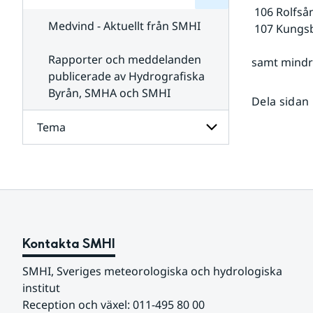
för
SMHI
 106 Rolfså
Kontakta
Medvind - Aktuellt från SMHI
 107 Kung
SMHI
Rapporter och meddelanden
samt mindr
publicerade av Hydrografiska
Byrån, SMHA och SMHI
Dela sidan
Tema
Undersidor
för
Tema
Kontakta SMHI
SMHI, Sveriges meteorologiska och hydrologiska 
institut
Reception och växel: 011-495 80 00