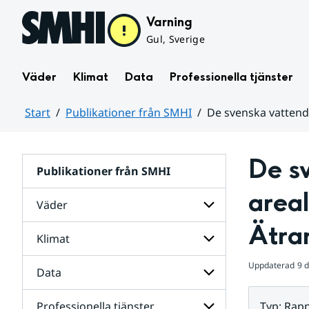
Hoppa till sidans innehåll
Varning
Gul, Sverige
Väder
Klimat
Data
Professionella tjänster
Start
Publikationer från SMHI
De svenska vattendr
Huvudinnehåll
De s
Publikationer från SMHI
areal
Väder
Ätran
Klimat
Undersidor
för
Väder
Uppdaterad
9 
Data
Undersidor
för
Klimat
Professionella tjänster
Typ
:
Rapp