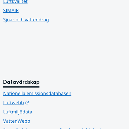
Luftkvalitet
SIMAIR
Sjöar och vattendrag
Datavärdskap
Nationella emissionsdatabasen
Länk till annan webbplats.
Luftwebb
Luftmiljödata
VattenWebb