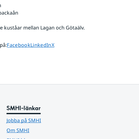
n
sbackaån
e kuståar mellan Lagan och Götaälv.
Dela sidan på
Dela sidan på
Dela sidan på
 på
:
Facebook
LinkedIn
X
SMHI-länkar
Jobba på SMHI
Om SMHI