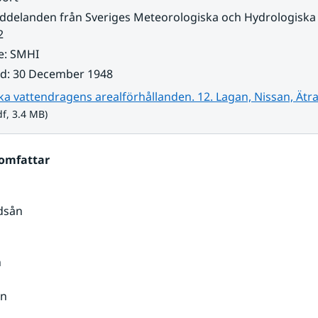
delanden från Sveriges Meteorologiska och Hydrologiska I
2
e
:
SMHI
ad
:
30 December 1948
a vattendragens arealförhållanden. 12. Lagan, Nissan, Ätra
3.4 MB.
f, 3.4 MB)
omfattar
dsån
n
ån