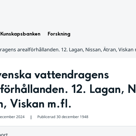
Kunskapsbanken
Forskning
agens arealförhållanden. 12. Lagan, Nissan, Ätran, Viskan m
venska vattendragens 
förhållanden. 12. Lagan, Ni
, Viskan m.fl.
december 2024
Publicerad
30 december 1948
❘
ort