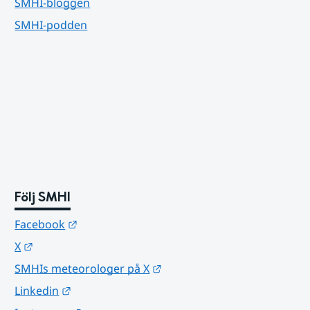
SMHI-bloggen
SMHI-podden
Följ SMHI
Länk till annan webbplats.
Facebook
Länk till annan webbplats.
X
Länk till annan webbplats.
SMHIs meteorologer på X
Länk till annan webbplats.
Linkedin