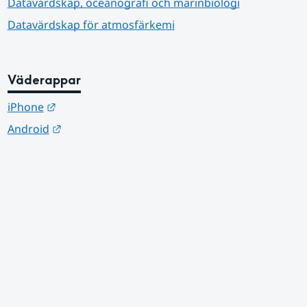
Datavärdskap, oceanografi och marinbiologi
Datavärdskap för atmosfärkemi
Väderappar
Länk till annan webbplats.
iPhone
Länk till annan webbplats.
Android