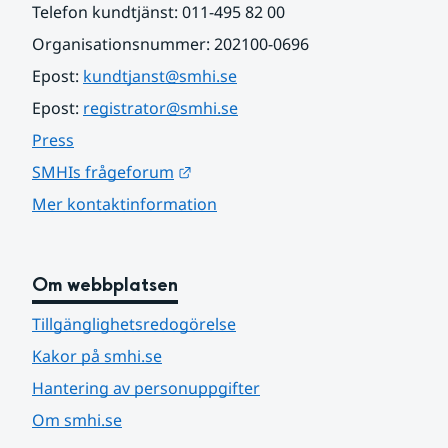
Telefon kundtjänst: 011-495 82 00
Organisationsnummer: 202100-0696
Epost: 
kundtjanst@smhi.se
Epost: 
registrator@smhi.se
Press
Länk till annan webbplats.
SMHIs frågeforum
Mer kontaktinformation
Om webbplatsen
Tillgänglighetsredogörelse
Kakor på smhi.se
Hantering av personuppgifter
Om smhi.se