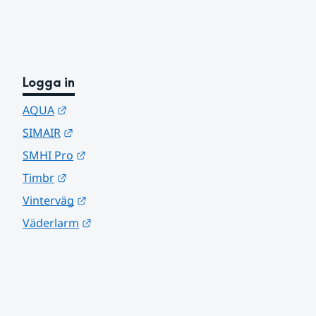
Logga in
Länk till annan webbplats.
AQUA
Länk till annan webbplats.
SIMAIR
Länk till annan webbplats.
SMHI Pro
Länk till annan webbplats.
Timbr
Länk till annan webbplats.
Vinterväg
Länk till annan webbplats.
Väderlarm