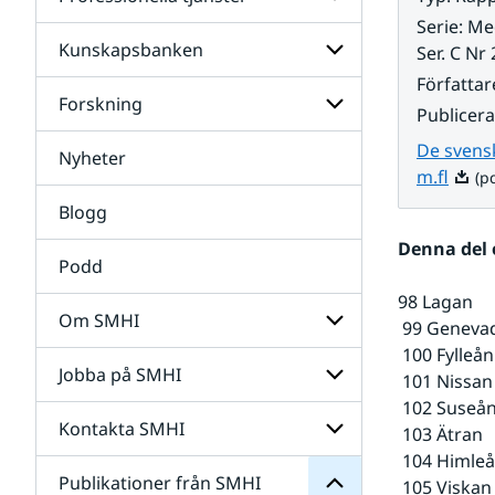
Undersidor
för
Serie
:
Med
Data
Kunskapsbanken
Undersidor
Ser. C Nr 
för
Författar
Professionella
Forskning
Undersidor
tjänster
Publicer
för
Kunskapsbanken
De svensk
Nyheter
Undersidor
Pdf, 
m.fl
(pd
för
Forskning
Blogg
Denna del 
Podd
98 Lagan
Om SMHI
 99 Geneva
SMHI
 100 Fylleån
från
Jobba på SMHI
Undersidor
 101 Nissan
Publikationer
för
för
 102 Suseå
Om
Undersidor
Kontakta SMHI
Undersidor
 103 Ätran
SMHI
för
 104 Himle
Jobba
Publikationer från SMHI
Undersidor
 105 Viskan
på