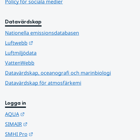
Policy för sociala medier
Datavärdskap
Nationella emissionsdatabasen
Länk till annan webbplats.
Luftwebb
Luftmiljödata
VattenWebb
Datavärdskap, oceanografi och marinbiologi
Datavärdskap för atmosfärkemi
Logga in
Länk till annan webbplats.
AQUA
Länk till annan webbplats.
SIMAIR
Länk till annan webbplats.
SMHI Pro