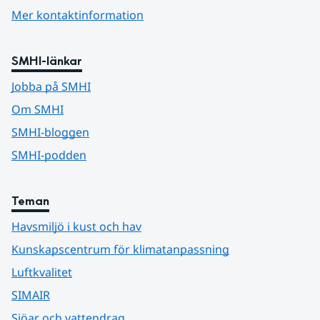
Mer kontaktinformation
SMHI-länkar
Jobba på SMHI
Om SMHI
SMHI-bloggen
SMHI-podden
Teman
Havsmiljö i kust och hav
Kunskapscentrum för klimatanpassning
Luftkvalitet
SIMAIR
Sjöar och vattendrag