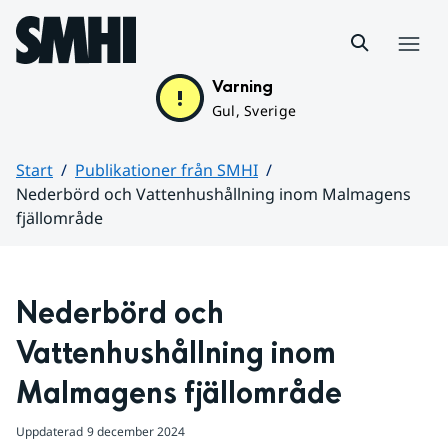
Hoppa till sidans innehåll
Meny
Varning
Gul, Sverige
Start
Publikationer från SMHI
Nederbörd och Vattenhushållning inom Malmagens
fjällområde
Huvudinnehåll
Nederbörd och 
Vattenhushållning inom 
Malmagens fjällområde
Uppdaterad
9 december 2024