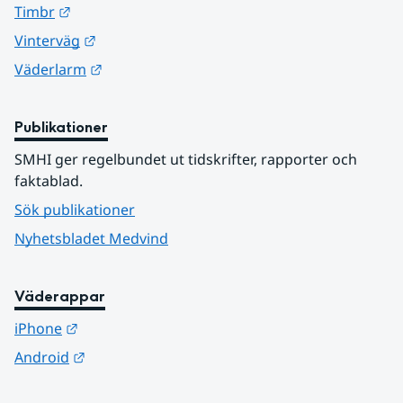
Länk till annan webbplats.
Timbr
Länk till annan webbplats.
Vinterväg
Länk till annan webbplats.
Väderlarm
Publikationer
SMHI ger regelbundet ut tidskrifter, rapporter och 
faktablad.
Sök publikationer
Nyhetsbladet Medvind
Väderappar
Länk till annan webbplats.
iPhone
Länk till annan webbplats.
Android