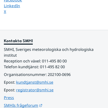
Facebook
Dela sidan på
LinkedIn
Dela sidan på
X
Kontakta SMHI
SMHI, Sveriges meteorologiska och hydrologiska 
institut
Reception och växel: 011-495 80 00
Telefon kundtjänst: 011-495 82 00
Organisationsnummer: 202100-0696
Epost: 
kundtjanst@smhi.se
Epost: 
registrator@smhi.se
Press
Länk till annan webbplats.
SMHIs frågeforum