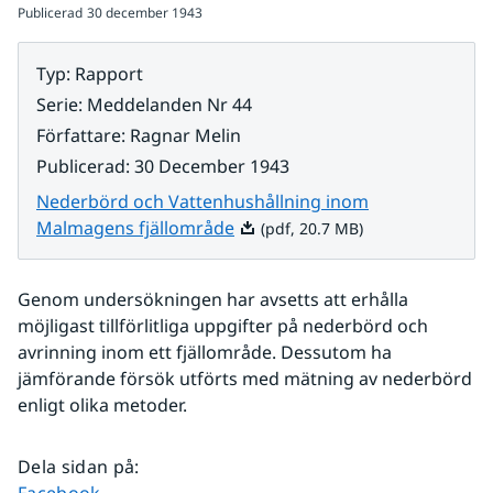
Publicerad
30 december 1943
Typ
:
Rapport
Serie
:
Meddelanden Nr 44
Författare
:
Ragnar Melin
Publicerad
:
30 December 1943
Nederbörd och Vattenhushållning inom
Pdf, 20.7 MB.
Malmagens fjällområde
(pdf, 20.7 MB)
Genom undersökningen har avsetts att erhålla 
möjligast tillförlitliga uppgifter på nederbörd och 
avrinning inom ett fjällområde. Dessutom ha 
jämförande försök utförts med mätning av nederbörd 
enligt olika metoder.
Dela sidan på
:
Dela sidan på