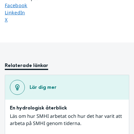
Dela sidan på
Facebook
Dela sidan på
LinkedIn
Dela sidan på
X
Relaterade länkar
Lär dig mer
En hydrologisk återblick
Läs om hur SMHI arbetat och hur det har varit att 
arbeta på SMHI genom tiderna.