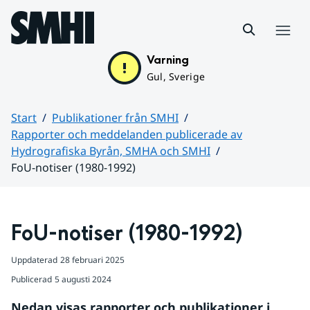
Hoppa till sidans innehåll
Meny
Varning
Gul, Sverige
Start
Publikationer från SMHI
Rapporter och meddelanden publicerade av
Hydrografiska Byrån, SMHA och SMHI
FoU-notiser (1980-1992)
Huvudinnehåll
FoU-notiser (1980-1992)
Uppdaterad
28 februari 2025
Publicerad
5 augusti 2024
Nedan visas rapporter och publikationer i 