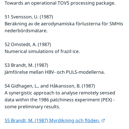
Towards an operational TOVS processing package.
51 Svensson, U. (1987)
Beräkning av de aerodynamiska förlusterna för SMHis 
nederbördsmätare.
52 Omstedt, A. (1987)
Numerical simulations of frazil ice.
53 Brandt, M. (1987)
Jämförelse mellan HBV- och PULS-modellerna.
54 Gidhagen, L., and Håkansson, B. (1987)
A synergistic approach to analyse remotely sensed 
data within the 1986 patchiness experiment (PEX) - 
some preliminary results.
Länk till a
55 Brandt, M. (1987) Myrdikning och flöden.