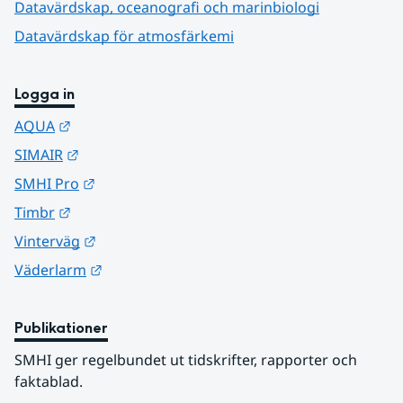
Datavärdskap, oceanografi och marinbiologi
Datavärdskap för atmosfärkemi
Logga in
Länk till annan webbplats.
AQUA
Länk till annan webbplats.
SIMAIR
Länk till annan webbplats.
SMHI Pro
Länk till annan webbplats.
Timbr
Länk till annan webbplats.
Vinterväg
Länk till annan webbplats.
Väderlarm
Publikationer
SMHI ger regelbundet ut tidskrifter, rapporter och 
faktablad.