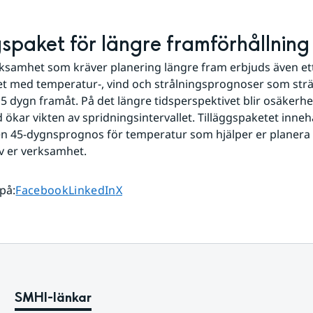
gspaket för längre framförhållning
ksamhet som kräver planering längre fram erbjuds även ett
et med temperatur-, vind och strålningsprognoser som sträc
5 dygn framåt. På det längre tidsperspektivet blir osäkerhe
ökar vikten av spridningsintervallet. Tilläggspaketet innehå
 45-dygnsprognos för temperatur som hjälper er planera fö
v er verksamhet.
Dela sidan på
Dela sidan på
Dela sidan på
 på
:
Facebook
LinkedIn
X
SMHI-länkar