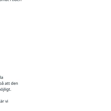
a 
å att den 
jligt.
r vi 