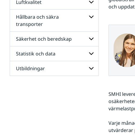
Luftkvalitet
Undersidor
vattenresurser
och uppdat
för
Hållbara
Hållbara och säkra
Undersidor
städer
för
transporter
Luftkvalitet
Undersidor
för
Säkerhet och beredskap
Hållbara
och
Statistik och data
säkra
Undersidor
transporter
för
Säkerhet
Utbildningar
Undersidor
och
för
beredskap
Statistik
Undersidor
och
för
data
SMHI levere
Utbildningar
osäkerheten
värmelastpr
Varje månad
utvärderar