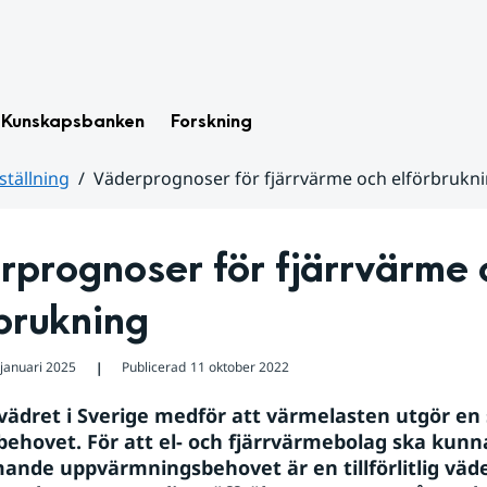
Kunskapsbanken
Forskning
tällning
Väderprognoser för fjärrvärme och elförbrukn
prognoser för fjärrvärme 
brukning
 januari 2025
Publicerad
11 oktober 2022
❘
 vädret i Sverige medför att värmelasten utgör en s
behovet. För att el- och fjärrvärmebolag ska kunna
nde uppvärmningsbehovet är en tillförlitlig väd