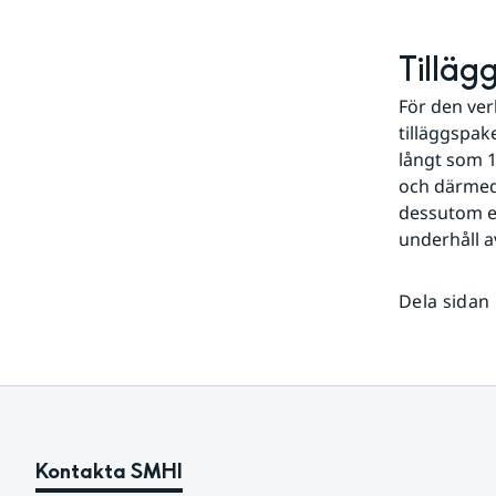
Tilläg
För den ver
tilläggspak
långt som 1
och därmed 
dessutom en
underhåll a
Dela sidan
Kontakta SMHI