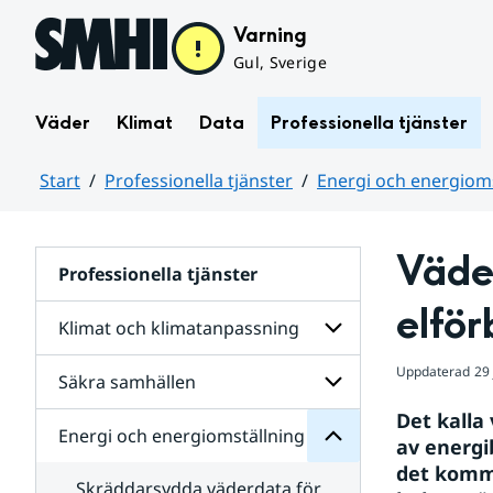
Hoppa till sidans innehåll
Varning
Gul, Sverige
Väder
Klimat
Data
Professionella tjänster
Start
Professionella tjänster
Energi och energioms
Huvudinnehåll
Väder
Professionella tjänster
energiomställning
elför
och
Klimat och klimatanpassning
Energi
för
Uppdaterad
29
Undersidor
Säkra samhällen
Undersidor
för
Det kalla
Klimat
Energi och energiomställning
Undersidor
och
av energi
för
klimatanpassning
det komma
Säkra
Skräddarsydda väderdata för