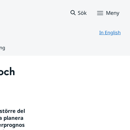
Sök
Meny
In English
ing
och 
törre del 
 planera 
erprognos 