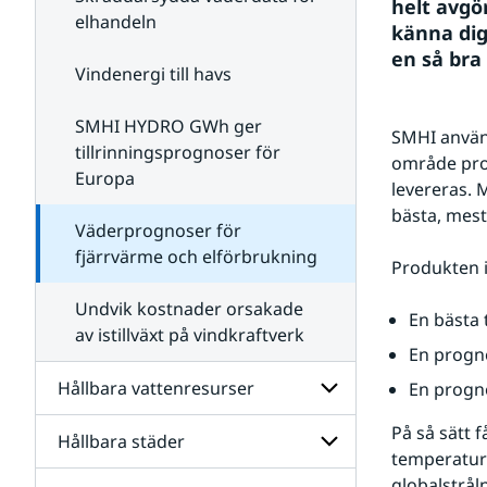
samhällen
helt avgö
elhandeln
känna dig
en så bra
Vindenergi till havs
SMHI HYDRO GWh ger
SMHI använd
tillrinningsprognoser för
område prog
Europa
levereras. 
bästa, mest
Väderprognoser för
fjärrvärme och elförbrukning
Produkten i
Undvik kostnader orsakade
En bästa
av istillväxt på vindkraftverk
En progn
Hållbara vattenresurser
En progno
På så sätt 
Hållbara städer
Undersidor
temperatur
för
Hållbara
globalstrål