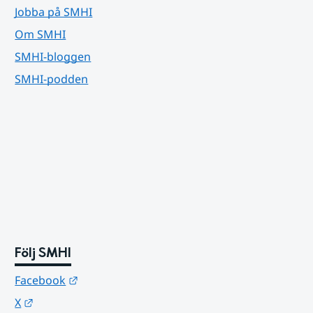
Jobba på SMHI
Om SMHI
SMHI-bloggen
SMHI-podden
Följ SMHI
Länk till annan webbplats.
Facebook
Länk till annan webbplats.
X