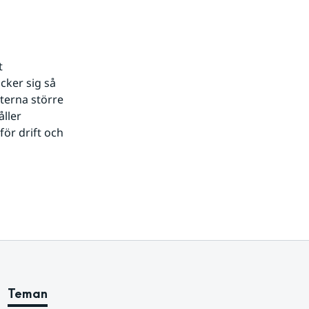
 
ker sig så 
terna större 
ller 
r drift och 
Teman