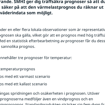
rande. SMHI ger dig träffsäkra prognoser så att du
 säker på att den värmelastprognos du räknar ut 
 väderindata som möjligt. 
er en eller flera lokala observationer som är representativ
nosen ska gälla, vilket gör att en prognos med hög träffs
Med en statistisk efterbearbetning av prognoser får du des
 sannolika prognos.
nnehåller tre prognoser för temperatur:
 temperaturprognos
os med ett varmast scenario
s med ett kallast scenario
fångas spridningen och osäkerheten i prognosen. Utöver 
prognoserna medföljer även en vindprognos och en 
ningsprognos. Standardprodukten sträcker sig fem dygn fra