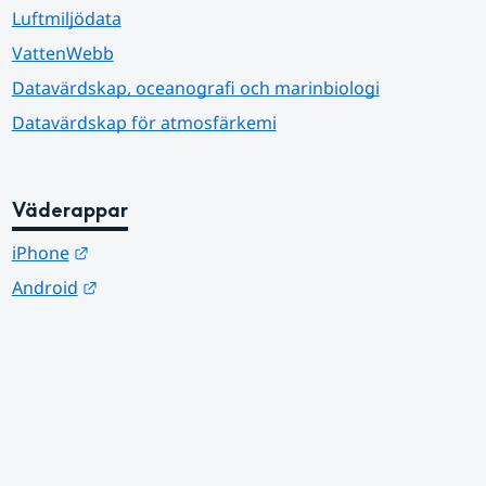
Luftmiljödata
VattenWebb
Datavärdskap, oceanografi och marinbiologi
Datavärdskap för atmosfärkemi
Väderappar
Länk till annan webbplats.
iPhone
Länk till annan webbplats.
Android