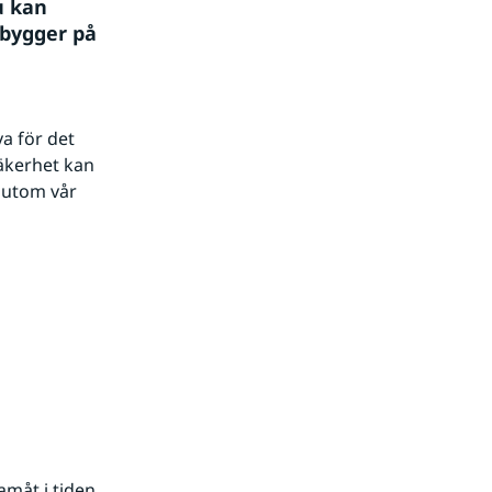
 kan 
bygger på 
a för det 
äkerhet kan 
sutom vår 
måt i tiden 