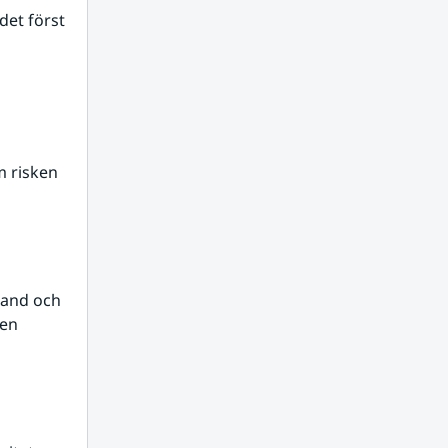
et först 
 risken 
and och 
en 