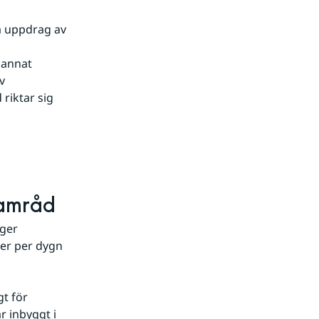
 uppdrag av 
annat 
 
riktar sig 
samråd
ger 
er per dygn 
t för 
 inbyggt i 