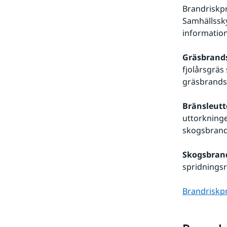
Brandriskp
Samhällssky
information
Gräsbrands
fjolårsgräs
gräsbrands
Bränsleutt
uttorkninge
skogsbrand
Skogsbran
spridningsr
Brandriskp