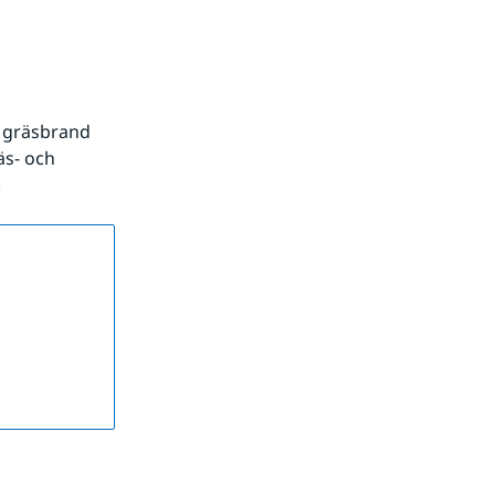
 gräsbrand 
s- och 
.