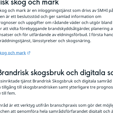
isk skog och mark
kog och mark är en inloggningstjänst som drivs av SMHI på
en är ett beslutsstöd och ger samlad information om 
rognoser och uppgifter om rådande väder och utgör bland 
r att vidta förebyggande brandskyddsåtgärder, planering av
nsatser och för utfärdande av eldningsförbud. I första hand 
ll räddningstjänst, länsstyrelser och skogsnäring.
Länk till annan webbplats.
skog och mark
randrisk skogsbruk och digitala 
inriktade tjänst Brandrisk Skogsbruk och digitala samråd 
tillgång till skogsbrandrisken samt ytterligare tre prognos
 till fem.
mråd är ett verktyg utifrån branschpraxis som gör det möjlig
hen att genomföra hela samrådsförfarandet digitalt och är