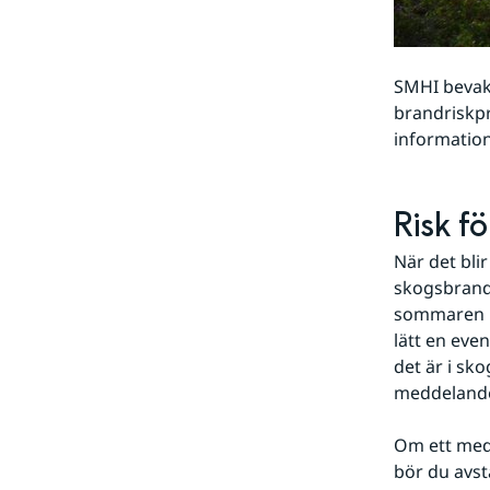
SMHI bevak
brandriskpr
information
Risk f
När det bli
skogsbrand 
sommaren nä
lätt en eve
det är i sko
meddelande
Om ett medd
bör du avst