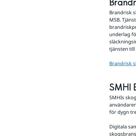
Brandr
Brandrisk s
MSB. Tjänst
brandriskp
underlag fö
släckningsi
tjänsten ti
Brandrisk 
SMHI B
SMHIs skogs
användaren 
för dygn tre
Digitala sa
skogsbransc