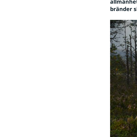
allmänhet
bränder s