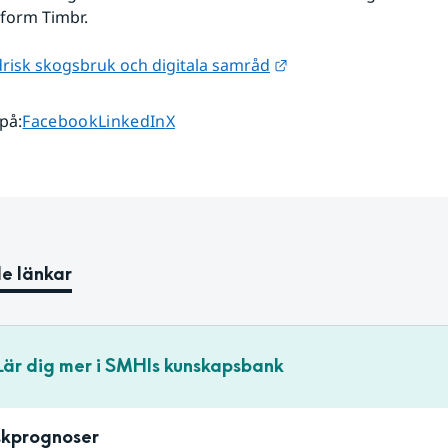
form Timbr.
Länk till annan webbp
risk skogsbruk och digitala samråd
Dela sidan på
Dela sidan på
Dela sidan på
 på
:
Facebook
LinkedIn
X
e länkar
Lär dig mer i SMHIs kunskapsbank
skprognoser