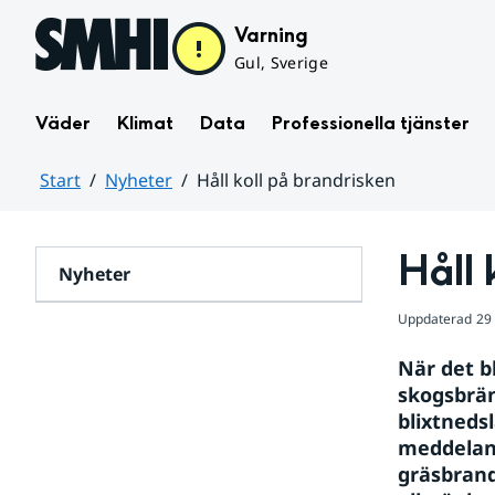
Hoppa till sidans innehåll
Varning
Gul, Sverige
Väder
Klimat
Data
Professionella tjänster
Start
Nyheter
Håll koll på brandrisken
Huvudinnehåll
Håll 
Nyheter
Uppdaterad
29 
När det bl
skogsbrän
blixtnedsl
meddeland
gräsbrand