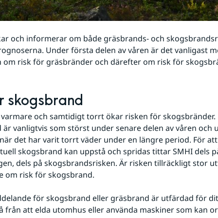
ar och informerar om både gräsbrands- och skogsbrandsris
ognoserna. Under första delen av våren är det vanligast m
 om risk för gräsbränder och därefter om risk för skogsbr
ör skogsbrand
r varmare och samtidigt torrt ökar risken för skogsbränder. 
är vanligtvis som störst under senare delen av våren och u
r det har varit torrt väder under en längre period. För at
ntuell skogsbrand kan uppstå och spridas tittar SMHI dels på
gen, dels på skogsbrandsrisken. Är risken tillräckligt stor ut
 om risk för skogsbrand.
elande för skogsbrand eller gräsbrand är utfärdad för dit
å från att elda utomhus eller använda maskiner som kan ors