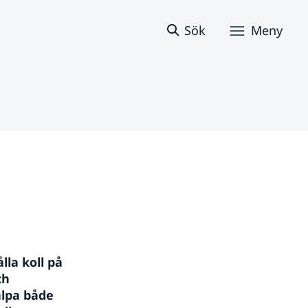
Sök
Meny
la koll på 
h 
lpa både 