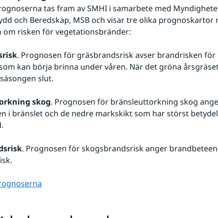
rognoserna tas fram av SMHI i samarbete med Myndigheten
dd och Beredskap, MSB och visar tre olika prognoskartor 
 om risken för vegetationsbränder:
risk
. Prognosen för gräsbrandsrisk avser brandrisken för
 som kan börja brinna under våren. När det gröna årsgräset 
säsongen slut.
orkning skog
. Prognosen för bränsleuttorkning skog ange
n i bränslet och de nedre markskikt som har störst betydels
.
dsrisk
. Prognosen för skogsbrandsrisk anger brandbeteen
isk.
rognoserna