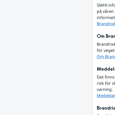
SMHI info
på våren
informati
Brandris
Om Bran
Brandrisk
för veget
Om Brand
Meddela
Det finns
risk för 
varning.
Meddelan
Brandris