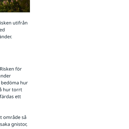
ken utifrån 
ed 
änder.
Risken för 
nder 
t bedöma hur 
 hur torrt 
färdas ett 
t område så 
aka gnistor, 