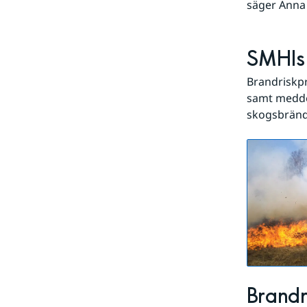
säger Anna 
SMHIs 
Brandriskp
samt medde
skogsbränd
Brandr