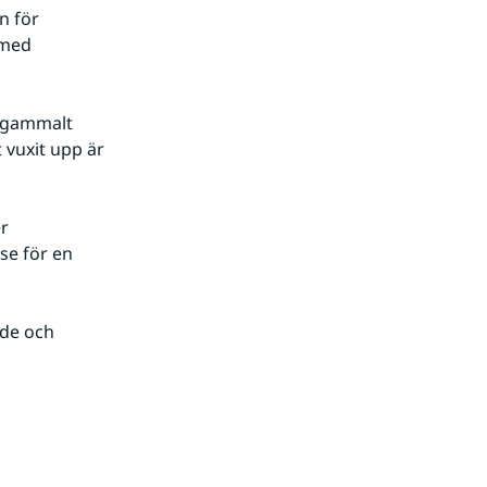
 för 
med 
 gammalt 
vuxit upp är 
r 
e för en 
de och 