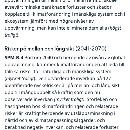
uppvärmningen till nära 1,5°C i nära framtid, skulle 
avsevärt minska beräknade förluster och skador 
kopplade till klimatförändring i mänskliga system och i 
ekosystem, jämfört med högre nivåer av 
uppvärmning, men kan inte eliminera dem alla (
högst 
troligt
).  
Risker på mellan och lång sikt (2041-2070)
SPM.B.4 
Bortom 2040 och beroende av nivån av global 
uppvärmning, kommer klimatförändringen att leda till 
talrika risker för naturliga och mänskliga system 
(
mycket troligt
). Den utvärderade inverkan på 127 
identifierade nyckelrisker är på mellan- och lång sikt 
upp till mångdubbelt så kraftig som den nu 
observerade inverkan 
(mycket troligt)
. Storleken och 
hastigheten hos klimatförändringen och relaterade 
risker är kraftigt beroende av utsläppsminskning i 
närtid och av klimatanpassningsåtgärder, och 
beräknad negativ inverkan, och relaterade förluster 