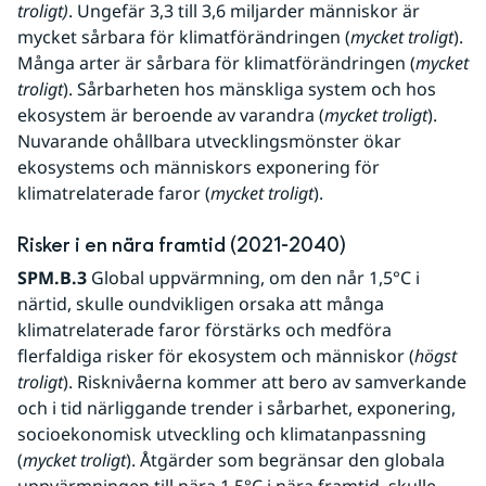
troligt)
. Ungefär 3,3 till 3,6 miljarder människor är 
mycket sårbara för klimatförändringen (
mycket troligt
). 
Många arter är sårbara för klimatförändringen (
mycket 
troligt
). Sårbarheten hos mänskliga system och hos 
ekosystem är beroende av varandra (
mycket troligt
). 
Nuvarande ohållbara utvecklingsmönster ökar 
ekosystems och människors exponering för 
klimatrelaterade faror (
mycket troligt
).
Risker i en nära framtid (2021-2040)
SPM.B.3
 Global uppvärmning, om den når 1,5°C i 
närtid, skulle oundvikligen orsaka att många 
klimatrelaterade faror förstärks och medföra 
flerfaldiga risker för ekosystem och människor (
högst 
troligt
). Risknivåerna kommer att bero av samverkande 
och i tid närliggande trender i sårbarhet, exponering, 
socioekonomisk utveckling och klimatanpassning 
(
mycket troligt
). Åtgärder som begränsar den globala 