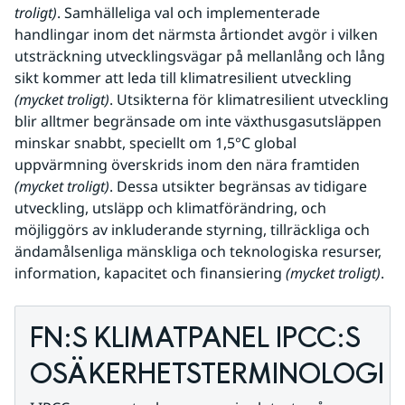
troligt)
. Samhälleliga val och implementerade 
handlingar inom det närmsta årtiondet avgör i vilken 
utsträckning utvecklingsvägar på mellanlång och lång 
sikt kommer att leda till klimatresilient utveckling 
(mycket troligt)
. Utsikterna för klimatresilient utveckling 
blir alltmer begränsade om inte växthusgasutsläppen 
minskar snabbt, speciellt om 1,5°C global 
uppvärmning överskrids inom den nära framtiden
(mycket troligt)
. Dessa utsikter begränsas av tidigare 
utveckling, utsläpp och klimatförändring, och 
möjliggörs av inkluderande styrning, tillräckliga och 
ändamålsenliga mänskliga och teknologiska resurser, 
information, kapacitet och finansiering 
(mycket troligt)
.
FN:S KLIMATPANEL IPCC:S 
OSÄKERHETSTERMINOLOGI