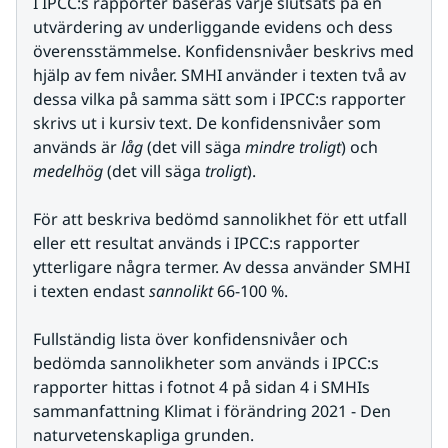
I IPCC:s rapporter baseras varje slutsats på en 
utvärdering av underliggande evidens och dess 
överensstämmelse. Konfidensnivåer beskrivs med 
hjälp av fem nivåer. SMHI använder i texten två av 
dessa vilka på samma sätt som i IPCC:s rapporter 
skrivs ut i kursiv text. De konfidensnivåer som 
används är 
låg 
(det vill säga 
mindre troligt
) och 
medelhög
 (det vill säga 
troligt
).
För att beskriva bedömd sannolikhet för ett utfall 
eller ett resultat används i IPCC:s rapporter 
ytterligare några termer. Av dessa använder SMHI 
i texten endast 
sannolikt
 66-100 %.
Fullständig lista över konfidensnivåer och 
bedömda sannolikheter som används i IPCC:s 
rapporter hittas i fotnot 4 på sidan 4 i SMHIs 
sammanfattning Klimat i förändring 2021 - Den 
naturvetenskapliga grunden.