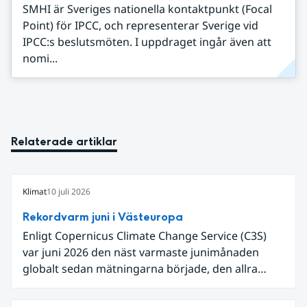
SMHI är Sveriges nationella kontaktpunkt (Focal
Point) för IPCC, och representerar Sverige vid
IPCC:s beslutsmöten. I uppdraget ingår även att
nomi...
Relaterade artiklar
Klimat
10 juli 2026
Rekordvarm juni i Västeuropa
Enligt Copernicus Climate Change Service (C3S)
var juni 2026 den näst varmaste junimånaden
globalt sedan mätningarna började, den allra
varmaste är juni 2024. Även för Europa i sin helhet
var det den näst varmaste juni och om vi