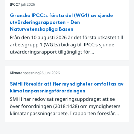
begränsar oss till Västeuropa var det den allra
IPCC
7 juli 2026
varmaste juni. Detta betingades till stor del av en
Granska IPCC:s första del (WG1) av sjunde
extrem hetta i slutet av månaden. Världshavens
utvärderingsrapporten – Den
ytvattentemperaturer var den högsta som
Naturvetenskapliga Basen
uppmätts för en juni månad, vilket ligger i fas med
Från den 10 augusti 2026 är det första utkastet till
en framväxande El Niño i Stilla havet.
arbetsgrupp 1 (WGI:s) bidrag till IPCC:s sjunde
utvärderingsrapport tillgängligt för
expertgranskning. Du kan redan nu registrera dig
som expertgranskare!
Klimatanpassning
26 juni 2026
SMHI föreslår att fler myndigheter omfattas av
klimatanpassningsförordningen
SMHI har redovisat regeringsuppdraget att se
över förordningen (2018:1428) om myndigheters
klimatanpassningsarbete. I rapporten föreslår
SMHI flera förändringar för att bredda och stärka
statens arbete med klimatanpassning.