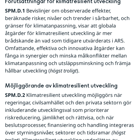
Förutsättningar för klimatresilient utveckling
SPM.D.1
 Bevislinjer om observerade effekter, 
beräknade risker, nivåer och trender i sårbarhet, och 
gränser för klimatanpassning, visar att globala 
åtgärder för klimatresilient utveckling är mer 
brådskande än vad som tidigare utvärderats i AR5. 
Omfattande, effektiva och innovativa åtgärder kan 
fånga in synergier och minska målkonflikter mellan 
klimatanpassning och utsläppsminskning och främja 
hållbar utveckling (
högst troligt
). 
Möjliggörande av klimatresilient utveckling
SPM.D.2 
Klimatresilient utveckling möjliggörs när 
regeringar, civilsamhället och den privata sektorn gör 
inkluderande utvecklingsval som prioriterar 
riskreducering, jämlikhet och rättvisa, och när 
beslutsprocesser, finansiering och handling integreras 
över styrningsnivåer, sektorer och tidsramar 
(högst 