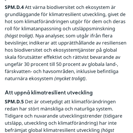
-
SPM.D.4 
Att värna biodiversitet och ekosystem är 
grundläggande för klimatresilient utveckling, givet de 
hot som klimatförändringen utgör för dem och deras 
roll för klimatanpassning och utsläppsminskning 
(högst troligt)
. Nya analyser, som utgår ifrån flera 
bevislinjer, indikerar att upprätthållande av resiliensen 
hos biodiversitet och ekosystemtjänster på global 
skala förutsätter effektivt och rättvist bevarande av 
ungefär 30 procent till 50 procent av globala land-, 
färskvatten- och havsområden, inklusive befintliga 
naturnära ekosystem
 (mycket troligt)
.
Att uppnå klimatresilient utveckling
SPM.D.5
 Det är otvetydigt att klimatförändringen 
redan har stört mänskliga och naturliga system. 
Tidigare och nuvarande utvecklingstrender (tidigare 
utsläpp, utveckling och klimatförändring) har inte 
befrämjat global klimatresilient utveckling
 (högst 