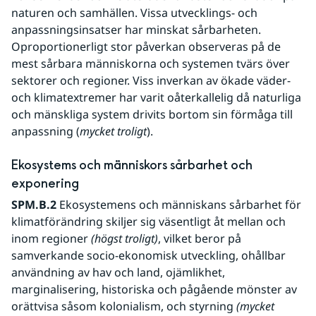
naturen och samhällen. Vissa utvecklings- och 
anpassningsinsatser har minskat sårbarheten. 
Oproportionerligt stor påverkan observeras på de 
mest sårbara människorna och systemen tvärs över 
sektorer och regioner. Viss inverkan av ökade väder- 
och klimatextremer har varit oåterkallelig då naturliga 
och mänskliga system drivits bortom sin förmåga till 
anpassning (
mycket troligt
). 
Ekosystems och människors sårbarhet och 
exponering
SPM.B.2
 Ekosystemens och människans sårbarhet för 
klimatförändring skiljer sig väsentligt åt mellan och 
inom regioner 
(högst troligt)
, vilket beror på 
samverkande socio-ekonomisk utveckling, ohållbar 
användning av hav och land, ojämlikhet, 
marginalisering, historiska och pågående mönster av 
orättvisa såsom kolonialism, och styrning 
(mycket 