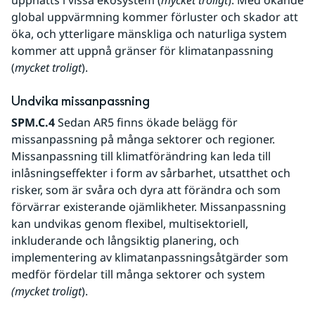
uppnåtts i vissa ekosystem (
mycket troligt
). Med ökande 
global uppvärmning kommer förluster och skador att 
öka, och ytterligare mänskliga och naturliga system 
kommer att uppnå gränser för klimatanpassning 
(
mycket troligt
).
Undvika missanpassning
SPM.C.4
 Sedan AR5 finns ökade belägg för 
missanpassning på många sektorer och regioner. 
Missanpassning till klimatförändring kan leda till 
inlåsningseffekter i form av sårbarhet, utsatthet och 
risker, som är svåra och dyra att förändra och som 
förvärrar existerande ojämlikheter. Missanpassning 
kan undvikas genom flexibel, multisektoriell, 
inkluderande och långsiktig planering, och 
implementering av klimatanpassningsåtgärder som 
medför fördelar till många sektorer och system 
(mycket troligt
).