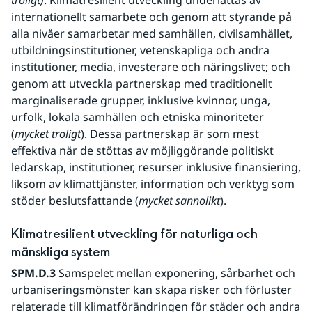
troligt)
. Klimatresilient utveckling underlättas av 
internationellt samarbete och genom att styrande på 
alla nivåer samarbetar med samhällen, civilsamhället, 
utbildningsinstitutioner, vetenskapliga och andra 
institutioner, media, investerare och näringslivet; och 
genom att utveckla partnerskap med traditionellt 
marginaliserade grupper, inklusive kvinnor, unga, 
urfolk, lokala samhällen och etniska minoriteter 
(
mycket troligt
). Dessa partnerskap är som mest 
effektiva när de stöttas av möjliggörande politiskt 
ledarskap, institutioner, resurser inklusive finansiering, 
liksom av klimattjänster, information och verktyg som 
stöder beslutsfattande (
mycket sannolikt
).
Klimatresilient utveckling för naturliga och 
mänskliga system
SPM.D.3
 Samspelet mellan exponering, sårbarhet och 
urbaniseringsmönster kan skapa risker och förluster 
relaterade till klimatförändringen för städer och andra 