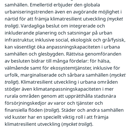
samhällen. Emellertid erbjuder den globala 
urbaniseringstrenden även en avgörande möjlighet i 
närtid för att främja klimatresilient utveckling 
(mycket 
troligt)
. Vardagliga beslut om integrerade och 
inkluderande planering och satsningar på urban 
infrastruktur, inklusive social, ekologisk och grå/fysisk, 
kan väsentligt öka anpassningskapaciteten i urbana 
samhällen och glesbygden. Rättvisa genomföranden 
av besluten bidrar till många fördelar: för hälsa, 
välmående samt för ekosystemtjänster, inklusive för 
urfolk, marginaliserade och sårbara samhällen (
mycket 
troligt
). Klimatresilient utveckling i urbana områden 
stödjer även klimatanpassningskapaciteten i mer 
rurala områden genom att upprätthålla stadsnära 
försörjningskedjor av varor och tjänster och 
finansiella flöden (
troligt
). Städer och andra samhällen 
vid kuster har en speciellt viktig roll i att främja 
klimatresilient utveckling (
mycket troligt
). 