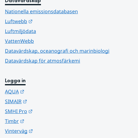
Datavärdskap
Nationella emissionsdatabasen
Länk till annan webbplats.
Luftwebb
Luftmiljödata
VattenWebb
Datavärdskap, oceanografi och marinbiologi
Datavärdskap för atmosfärkemi
Logga in
Länk till annan webbplats.
AQUA
Länk till annan webbplats.
SIMAIR
Länk till annan webbplats.
SMHI Pro
Länk till annan webbplats.
Timbr
Länk till annan webbplats.
Vinterväg