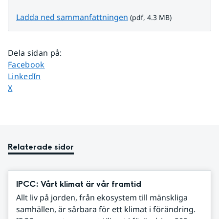
pdf, 4.3 MB.
Ladda ned sammanfattningen
 (pdf, 4.3 MB)
Dela sidan på
:
Dela sidan på
Facebook
Dela sidan på
LinkedIn
Dela sidan på
X
Relaterade sidor
IPCC: Vårt klimat är vår framtid
Allt liv på jorden, från ekosystem till mänskliga
samhällen, är sårbara för ett klimat i förändring.