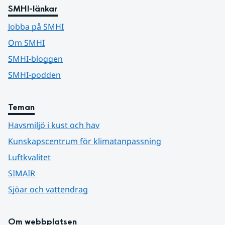
SMHI-länkar
Jobba på SMHI
Om SMHI
SMHI-bloggen
SMHI-podden
Teman
Havsmiljö i kust och hav
Kunskapscentrum för klimatanpassning
Luftkvalitet
SIMAIR
Sjöar och vattendrag
Om webbplatsen