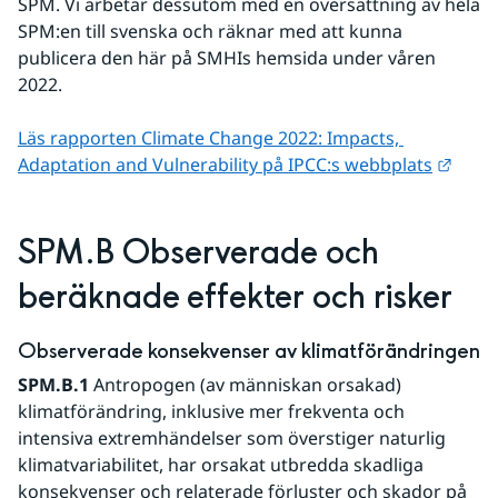
SPM. Vi arbetar dessutom med en översättning av hela 
SPM:en till svenska och räknar med att kunna 
publicera den här på SMHIs hemsida under våren 
2022. 
Läs rapporten Climate Change 2022: Impacts, 
Länk 
Adaptation and Vulnerability på IPCC:s webbplats
SPM.B Observerade och 
beräknade effekter och risker
Observerade konsekvenser av klimatförändringen
SPM.B.1
 Antropogen (av människan orsakad) 
klimatförändring, inklusive mer frekventa och 
intensiva extremhändelser som överstiger naturlig 
klimatvariabilitet, har orsakat utbredda skadliga 
konsekvenser och relaterade förluster och skador på 