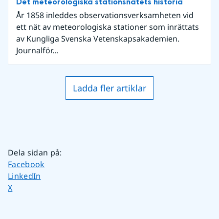
Det meteorologiska stationsnätets historia
År 1858 inleddes observationsverksamheten vid
ett nät av meteorologiska stationer som inrättats
av Kungliga Svenska Vetenskapsakademien.
Journalför...
Ladda fler artiklar
Dela sidan på
:
Dela sidan på
Facebook
Dela sidan på
LinkedIn
Dela sidan på
X