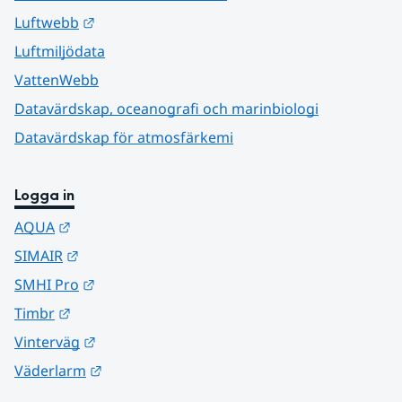
Länk till annan webbplats.
Luftwebb
Luftmiljödata
VattenWebb
Datavärdskap, oceanografi och marinbiologi
Datavärdskap för atmosfärkemi
Logga in
Länk till annan webbplats.
AQUA
Länk till annan webbplats.
SIMAIR
Länk till annan webbplats.
SMHI Pro
Länk till annan webbplats.
Timbr
Länk till annan webbplats.
Vinterväg
Länk till annan webbplats.
Väderlarm