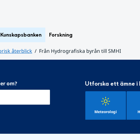
Kunskapsbanken
Forskning
orisk återblick
Från Hydrografiska byrån till SMHI
mer om?
Utforska ett ämne i
Meteorologi
H