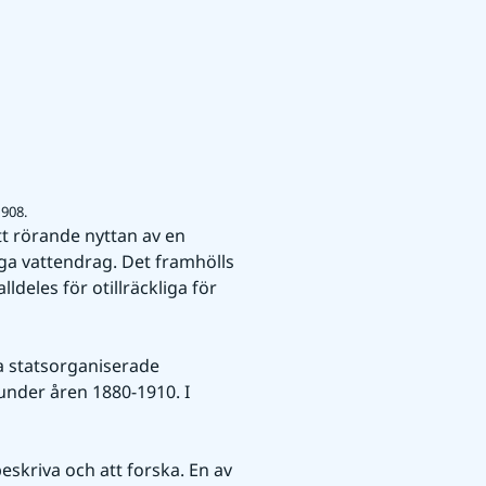
1908.
tt rörande nyttan av en 
ga vattendrag. Det framhölls 
eles för otillräckliga för 
 statsorganiserade 
under åren 1880-1910. I 
skriva och att forska. En av 