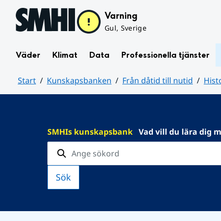
Hoppa till sidans innehåll
Varning
Gul, Sverige
Väder
Klimat
Data
Professionella tjänster
Start
Kunskapsbanken
Från dåtid till nutid
Hist
Huvudinnehåll
SMHIs kunskapsbank
Vad vill du lära dig 