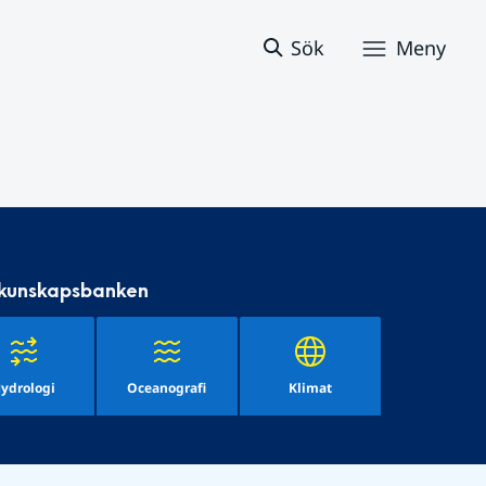
Sök
Meny
 kunskapsbanken
ydrologi
Oceanografi
Klimat