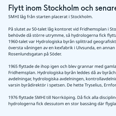
Flytt inom Stockholm och senare
SMHI låg från starten placerat i Stockholm.
På slutet av 50-talet låg kontoret vid Fridhemsplan i S
behövde då större utrymme, så hydrologerna fick flytta
1960-talet var Hydrologiska byrån splittrad geografiskt
översta våningen av en kexfabrik i Ulvsunda, en annan
Rosenlundsgatan på Söder.
1965 flyttade de ihop igen och blev grannar med gamla
Fridhemsplan. Hydrologiska byrån leddes då av byråche
avdelningar, hydrologiska avdelningen, kontrollavdeln
varsin byrådirektör i spetsen. De hette Tryselius, Ernfo
1976 flyttade SMHI till Norrköping. Då fick alla disciplin
hydrologerna fick dessutom en stor bassäng där flygla