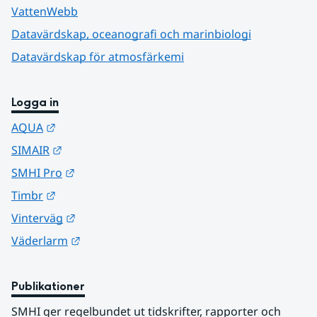
VattenWebb
Datavärdskap, oceanografi och marinbiologi
Datavärdskap för atmosfärkemi
Logga in
Länk till annan webbplats.
AQUA
Länk till annan webbplats.
SIMAIR
Länk till annan webbplats.
SMHI Pro
Länk till annan webbplats.
Timbr
Länk till annan webbplats.
Vinterväg
Länk till annan webbplats.
Väderlarm
Publikationer
SMHI ger regelbundet ut tidskrifter, rapporter och 