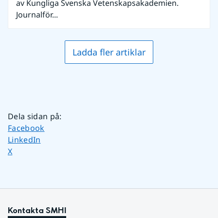
av Kungliga Svenska Vetenskapsakademien.
Journalför...
Ladda fler artiklar
Dela sidan på
:
Dela sidan på
Facebook
Dela sidan på
LinkedIn
Dela sidan på
X
Kontakta SMHI