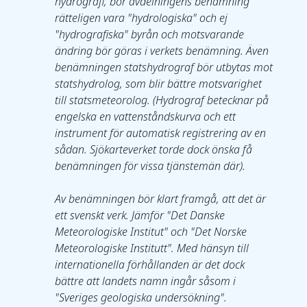
hydrografi, bör avdelningens benämning 
rätteligen vara "hydrologiska" och ej 
"hydrografiska" byrån och motsvarande 
ändring bör göras i verkets benämning. Även 
benämningen statshydrograf bör utbytas mot 
statshydrolog, som blir bättre motsvarighet 
till statsmeteorolog. (Hydrograf betecknar på 
engelska en vattenståndskurva och ett 
instrument för automatisk registrering av en 
sådan. Sjökarteverket torde dock önska få 
benämningen för vissa tjänstemän där).
Av benämningen bör klart framgå, att det är 
ett svenskt verk. Jämför "Det Danske 
Meteorologiske Institut" och "Det Norske 
Meteorologiske Institutt". Med hänsyn till 
internationella förhållanden är det dock 
bättre att landets namn ingår såsom i 
"Sveriges geologiska undersökning".