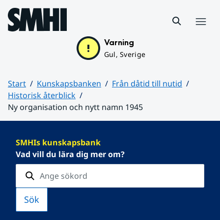
Hoppa till sidans innehåll
Meny
Varning
Gul, Sverige
Start
Kunskapsbanken
Från dåtid till nutid
Historisk återblick
Ny organisation och nytt namn 1945
Huvudinnehåll
SMHIs kunskapsbank
Vad vill du lära dig mer om?