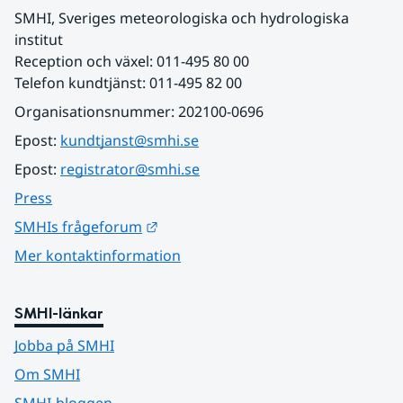
SMHI, Sveriges meteorologiska och hydrologiska 
institut
Reception och växel: 011-495 80 00
Telefon kundtjänst: 011-495 82 00
Organisationsnummer: 202100-0696
Epost: 
kundtjanst@smhi.se
Epost: 
registrator@smhi.se
Press
Länk till annan webbplats.
SMHIs frågeforum
Mer kontaktinformation
SMHI-länkar
Jobba på SMHI
Om SMHI
SMHI-bloggen