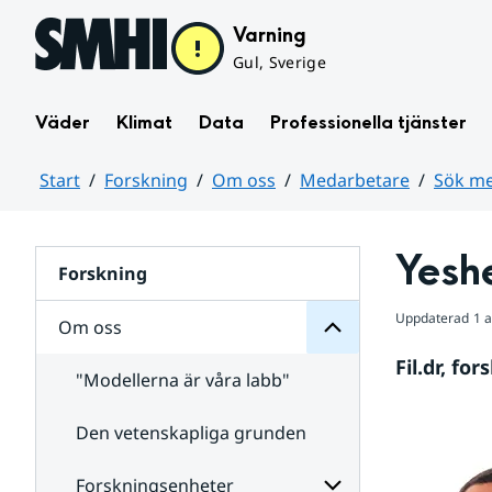
Hoppa till sidans innehåll
Varning
Gul, Sverige
Väder
Klimat
Data
Professionella tjänster
Start
Forskning
Om oss
Medarbetare
Sök me
oss
Huvudinnehåll
Om
för
Yesh
Undersidor
Forskning
Uppdaterad
1 
Om oss
Fil.dr, f
"Modellerna är våra labb"
Den vetenskapliga grunden
Medarbetare
för
Undersidor
Forskningsenheter