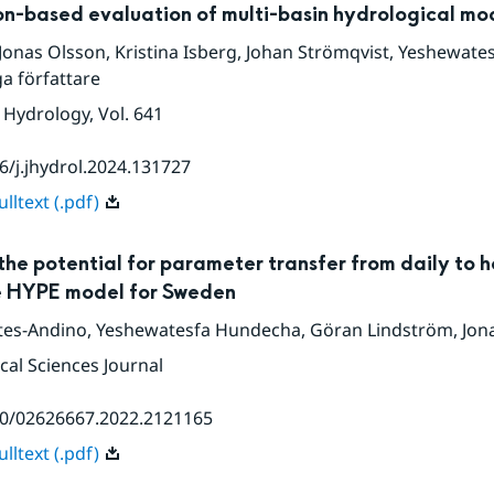
on-based evaluation of multi-basin hydrological mo
Jonas Olsson
,
Kristina Isberg
,
Johan Strömqvist
,
Yeshewates
ga författare
f Hydrology
, Vol. 641
6/j.jhydrol.2024.131727
lltext (.pdf)
the potential for parameter transfer from daily to h
he HYPE model for Sweden
tes-Andino
,
Yeshewatesfa Hundecha
,
Göran Lindström
,
Jon
cal Sciences Journal
80/02626667.2022.2121165
lltext (.pdf)