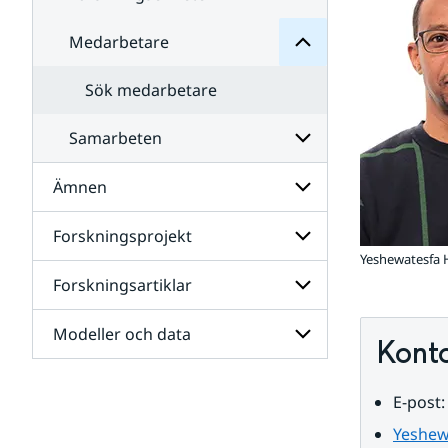
Medarbetare
Undersidor
för
Forskningsenheter
Sök medarbetare
Samarbeten
Ämnen
Undersidor
för
Samarbeten
Forskningsprojekt
Undersidor
för
Yeshewatesfa
Ämnen
Forskningsartiklar
Undersidor
för
Forskningsprojekt
Modeller och data
Undersidor
Kont
för
Forskningsartiklar
Undersidor
E-post:
för
Modeller
Yeshew
och