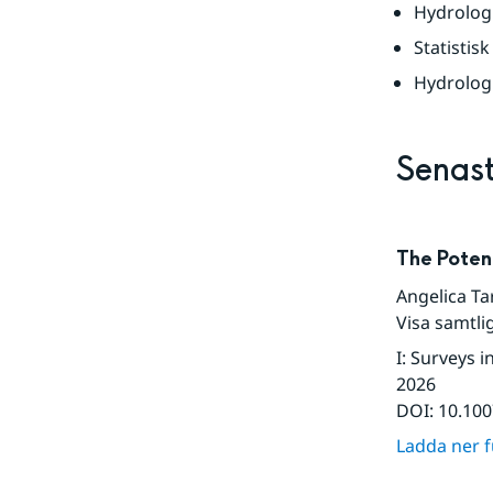
Hydrolog
Statistis
Hydrolog
Senast
The Poten
Angelica Ta
Visa samtli
I
:
Surveys i
2026
DOI:
10.10
Ladda ner fu