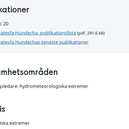
kationer
: 20
pdf, 291.6 kB.
atesfa Hundecha, publikationslista
 (pdf, 291.6 kB)
atesfa Hundechas senaste publikationer
amhetsområden
gsledare: hydrometeorologiska extremer
is
iska extremer