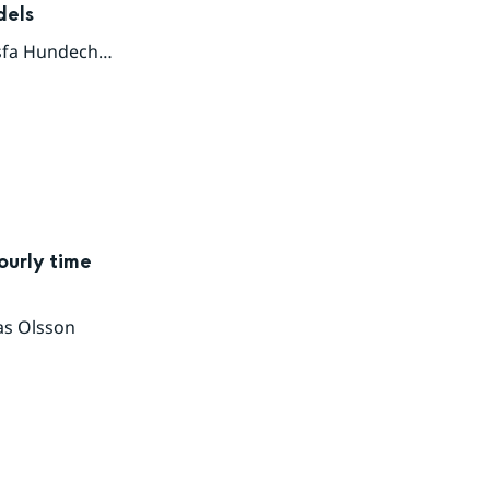
dels
fa Hundecha
,
Benedito Claudio da Silva
,
Sameh Adib Abou 
ourly time
as Olsson