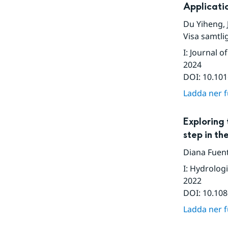
Applicati
Du Yiheng
,
Visa samtli
I
:
Journal o
2024
DOI:
10.101
Ladda ner fu
Exploring 
step in t
Diana Fuen
I
:
Hydrologi
2022
DOI:
10.10
Ladda ner fu