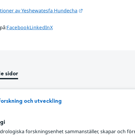
Länk till annan webbpl
kationer av Yeshewatesfa Hundecha
Dela sidan på
Dela sidan på
Dela sidan på
 på
:
Facebook
LinkedIn
X
e sidor
Forskning och utveckling
gi
drologiska forskningsenhet sammanställer, skapar och fö