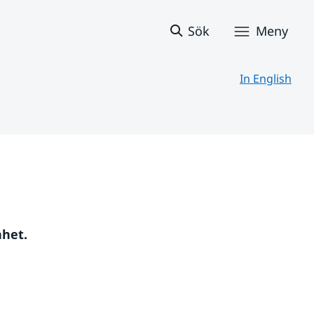
Sök
Meny
In English
nhet.