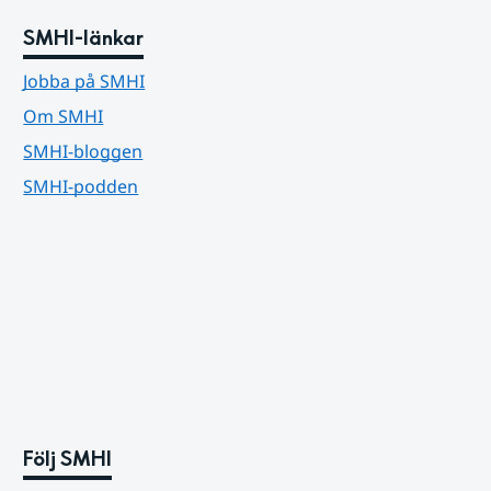
SMHI-länkar
Jobba på SMHI
Om SMHI
SMHI-bloggen
SMHI-podden
Följ SMHI