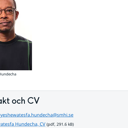
 Hundecha
akt och CV
 
yeshewatesfa.hundecha@smhi.se
pdf, 291.6 kB.
atesfa Hundecha, CV
 (pdf, 291.6 kB)