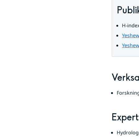
data
Publi
H-index
Yeshew
Yeshew
Verks
Forsknin
Expert
Hydrolog