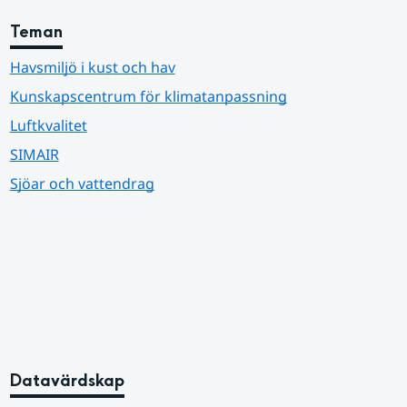
Teman
Havsmiljö i kust och hav
Kunskapscentrum för klimatanpassning
Luftkvalitet
SIMAIR
Sjöar och vattendrag
Datavärdskap