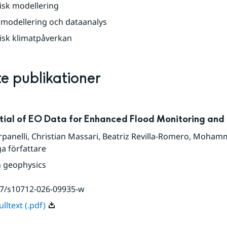
isk modellering
k modellering och dataanalys
isk klimatpåverkan
e publikationer
tial of EO Data for Enhanced Flood Monitoring and
rpanelli
,
Christian Massari
,
Beatriz Revilla-Romero
,
Mohammad
ga författare
n geophysics
07/s10712-026-09935-w
lltext (.pdf)