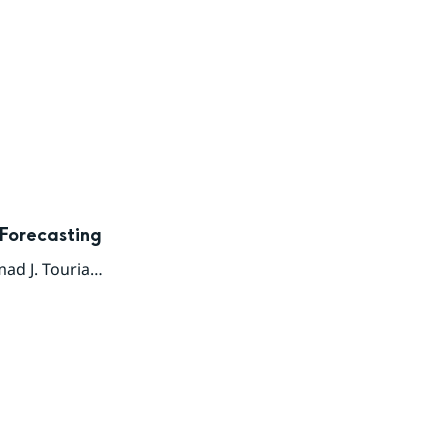
 Forecasting
 J. Tourian
,
Peyman Saemian
,
Omid Elmi
,
Daniel Scherer
,