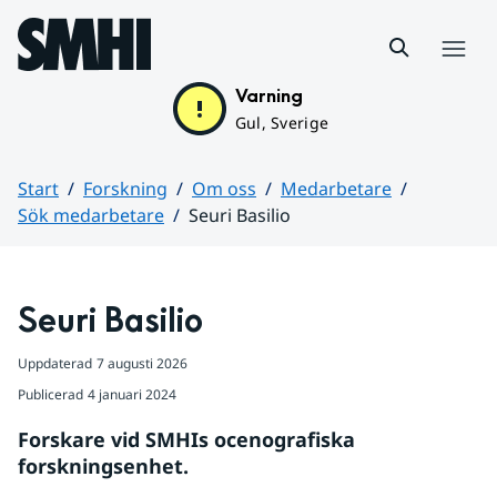
Hoppa till sidans innehåll
Meny
Varning
Gul, Sverige
Start
Forskning
Om oss
Medarbetare
Sök medarbetare
Seuri Basilio
Huvudinnehåll
Seuri Basilio
Uppdaterad
7 augusti 2026
Publicerad
4 januari 2024
Forskare vid SMHIs ocenografiska 
forskningsenhet.