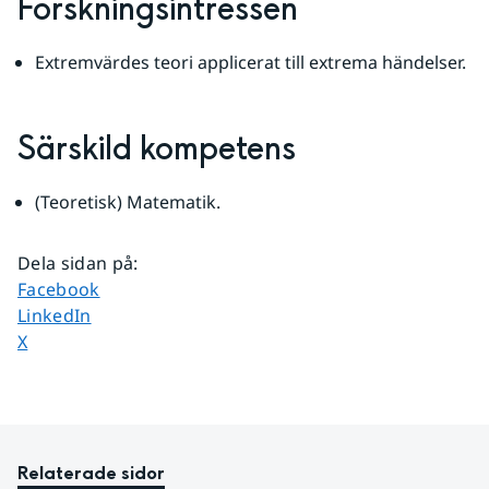
Forskningsintressen
Extremvärdes teori applicerat till extrema händelser.
Särskild kompetens
(Teoretisk) Matematik.
Dela sidan på
:
Dela sidan på
Facebook
Dela sidan på
LinkedIn
Dela sidan på
X
Relaterade sidor