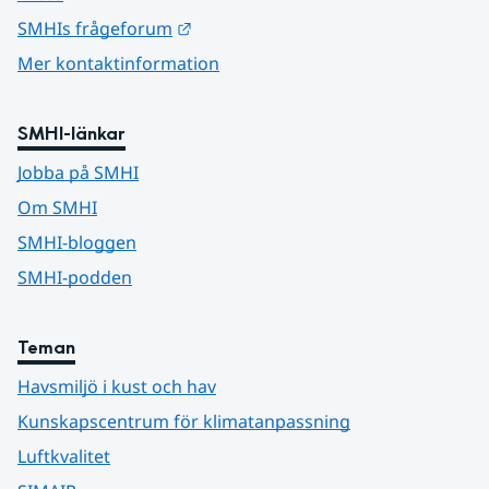
Länk till annan webbplats.
SMHIs frågeforum
Mer kontaktinformation
SMHI-länkar
Jobba på SMHI
Om SMHI
SMHI-bloggen
SMHI-podden
Teman
Havsmiljö i kust och hav
Kunskapscentrum för klimatanpassning
Luftkvalitet