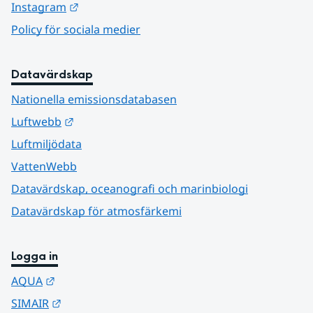
Länk till annan webbplats.
Instagram
Policy för sociala medier
Datavärdskap
Nationella emissionsdatabasen
Länk till annan webbplats.
Luftwebb
Luftmiljödata
VattenWebb
Datavärdskap, oceanografi och marinbiologi
Datavärdskap för atmosfärkemi
Logga in
Länk till annan webbplats.
AQUA
Länk till annan webbplats.
SIMAIR