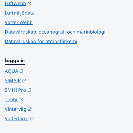
Länk till annan webbplats.
Luftwebb
Luftmiljödata
VattenWebb
Datavärdskap, oceanografi och marinbiologi
Datavärdskap för atmosfärkemi
Logga in
Länk till annan webbplats.
AQUA
Länk till annan webbplats.
SIMAIR
Länk till annan webbplats.
SMHI Pro
Länk till annan webbplats.
Timbr
Länk till annan webbplats.
Vinterväg
Länk till annan webbplats.
Väderlarm