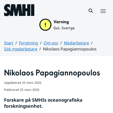
Hoppa till sidans innehåll
Meny
Varning
Gul, Sverige
Start
Forskning
Om oss
Medarbetare
Sök medarbetare
Nikolaos Papagiannopoulos
Huvudinnehåll
Nikolaos Papagiannopoulos 
Uppdaterad
25 mars 2026
Publicerad
25 mars 2026
Forskare på SMHIs oceanografiska 
forskningsenhet.