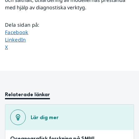
och salthalt; utvärdering av modellernas prestanda 
med hjälp av diagnostiska verktyg.
Dela sidan på
:
Dela sidan på
Facebook
Dela sidan på
LinkedIn
Dela sidan på
X
Relaterade länkar
Lär dig mer
Oceanografisk forskning på SMHI