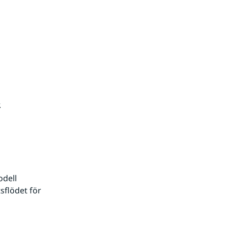
.
dell 
flödet för 