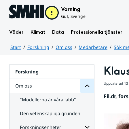
Hoppa till sidans innehåll
Varning
Gul, Sverige
Väder
Klimat
Data
Professionella tjänster
Start
Forskning
Om oss
Medarbetare
Sök me
oss
Huvudinnehåll
Om
för
Klau
Undersidor
Forskning
Uppdaterad
13
Om oss
Fil.dr, fo
"Modellerna är våra labb"
Den vetenskapliga grunden
Medarbetare
för
Undersidor
Forskningsenheter