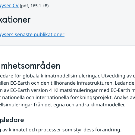
pdf, 165.1 kB.
yser, CV
 (pdf, 165.1 kB)
kationer
Wysers senaste publikationer
amhetsområden
edare för globala klimatmodellsimuleringar. Utveckling av d
len EC-Earth och den tillhörande infrastrukturen. Ledande ro
n av EC-Earth version 4  Klimatsimuleringar med EC-Earth m
nationella och internationella forskningsprojekt. Analys av 
lsimuleringar från det egna och andra klimatmodeller.
gsledare
 av klimatet och processer som styr dess förändring.