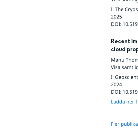
I
:
The Cryo
2025
DOI:
10.519
Recent im
cloud pro
Manu Tho
Visa samtli
I
:
Geoscient
2024
DOI:
10.51
Ladda ner fu
Fler publik