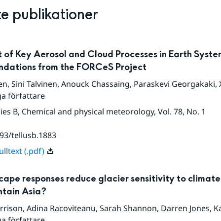
e publikationer
 of Key Aerosol and Cloud Processes in Earth Syste
dations from the FORCeS Project
nen
,
Sini Talvinen
,
Anouck Chassaing
,
Paraskevi Georgakaki
,
ga författare
eries B, Chemical and physical meteorology
, Vol. 78
, No. 1
93/tellusb.1883
lltext (.pdf)
cape responses reduce glacier sensitivity to climat
tain Asia?
rrison
,
Adina Racoviteanu
,
Sarah Shannon
,
Darren Jones
,
Ka
ga författare