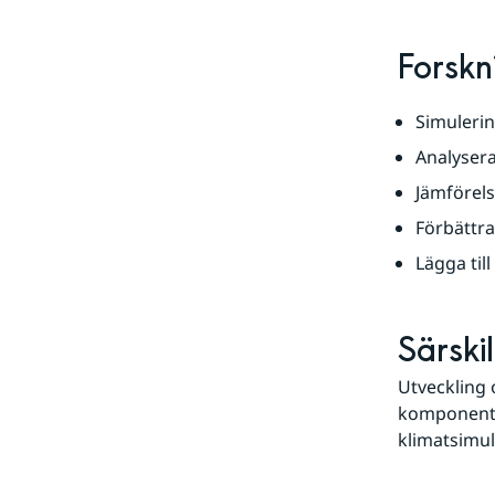
Forskn
Simulerin
Analysera
Jämförels
Förbättra
Lägga til
Särski
Utveckling 
komponenter
klimatsimul