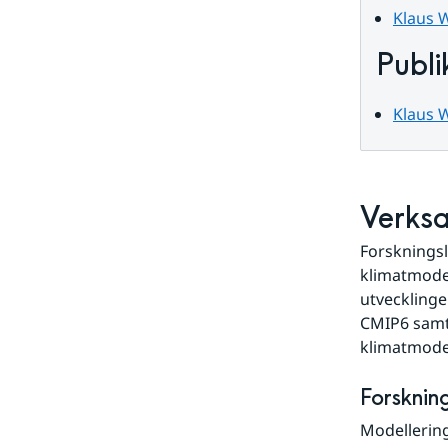
data
Klaus W
Publi
Klaus 
Verks
Forskningsl
klimatmodel
utvecklinge
CMIP6 samt 
klimatmodel
Forsknin
Modellering