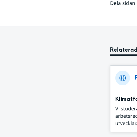
Dela sidan
Relaterad
Klimatf
Vi studer
arbetsred
utvecklar.