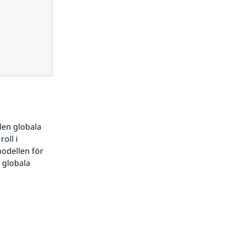
en globala 
ll i 
odellen för 
globala 