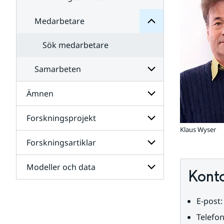
Medarbetare
Undersidor
för
Forskningsenheter
Sök medarbetare
Samarbeten
Ämnen
Undersidor
för
Samarbeten
Forskningsprojekt
Undersidor
för
Klaus Wyser
Ämnen
Forskningsartiklar
Undersidor
för
Forskningsprojekt
Modeller och data
Undersidor
Kont
för
Forskningsartiklar
Undersidor
E-post:
för
Modeller
Telefon
och