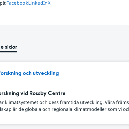
Dela sidan på
Dela sidan på
Dela sidan på
 på
:
Facebook
LinkedIn
X
e sidor
Forskning och utveckling
orskning vid Rossby Centre
ar klimatsystemet och dess framtida utveckling. Våra främs
skap är de globala och regionala klimatmodeller som vi oc