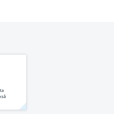
ta
kså