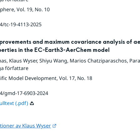
sphere
, Vol. 19
, No. 10
4/tc-19-4113-2025
provements and maximum covariance analysis of ae
perties in the EC-Earth3-AerChem model
mas
,
Klaus Wyser
,
Shiyu Wang
,
Marios Chatziparaschos
,
Paras
ga författare
ific Model Development
, Vol. 17
, No. 18
94/gmd-17-6903-2024
lltext (.pdf)
Länk till annan webbplats.
ationer av Klaus Wyser