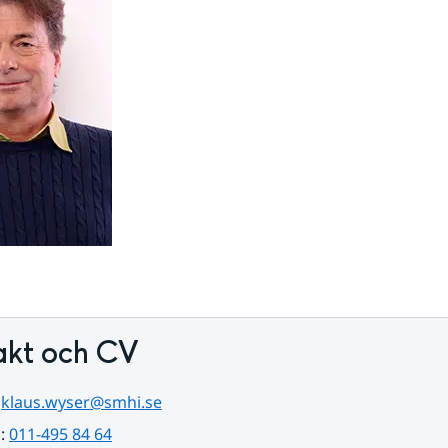
akt och CV
 
klaus.wyser@smhi.se
: 
011-495 84 64