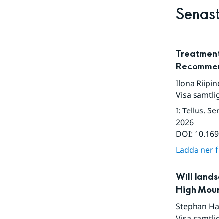
Senast
Treatment
Recommen
Ilona Riipi
Visa samtli
I
:
Tellus. S
2026
DOI:
10.169
Ladda ner fu
Will lands
High Moun
Stephan Ha
Visa samtli