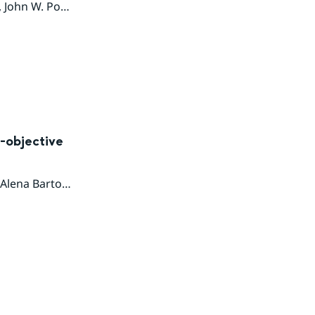
,
John W. Pomeroy
,
Charlotta Pers
,
David Gustafsson
i-objective
Alena Bartosova
,
Berit Arheimer