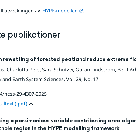
Länk till annan webbpla
ill utvecklingen av  
HYPE-​​​​​​​modellen
​​​​​​​.
e publikationer
 rewetting of forested peatland reduce extreme fl
us
,
Charlotta Pers
,
Sara Schützer
,
Göran Lindström
,
Berit A
 and Earth System Sciences
, Vol. 29
, No. 17
4/hess-29-4307-2025
lltext (.pdf)
ing a parsimonious variable contributing area algor
othole region in the HYPE modelling framework