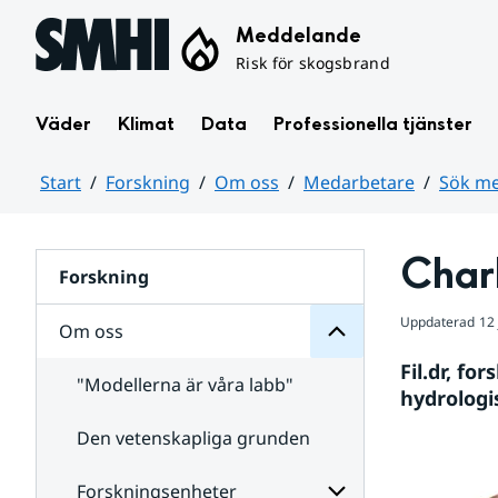
Hoppa till sidans innehåll
Meddelande
Risk för skogsbrand
Väder
Klimat
Data
Professionella tjänster
Start
Forskning
Om oss
Medarbetare
Sök me
oss
Huvudinnehåll
Om
för
Char
Undersidor
Forskning
Uppdaterad
12
Om oss
Fil.dr, fo
"Modellerna är våra labb"
hydrologi
Den vetenskapliga grunden
Medarbetare
för
Undersidor
Forskningsenheter