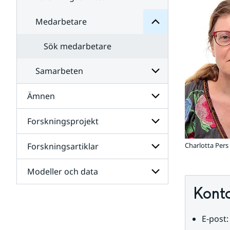
Medarbetare
Undersidor
för
Forskningsenheter
Sök medarbetare
Samarbeten
Ämnen
Undersidor
för
Samarbeten
Forskningsprojekt
Undersidor
för
Ämnen
Forskningsartiklar
Charlotta Pers
Undersidor
för
Forskningsprojekt
Modeller och data
Undersidor
för
Kont
Forskningsartiklar
Undersidor
för
Modeller
E-post:
och