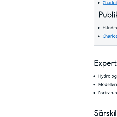
data
Charlot
Publi
H-index
Charlot
Expert
Hydrologi
Modeller
Fortran-
Särski