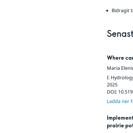
Bidragit t
Senast
Where can
Maria Eleni
I
:
Hydrology
2025
DOI:
10.519
Ladda ner fu
Implement
prairie p