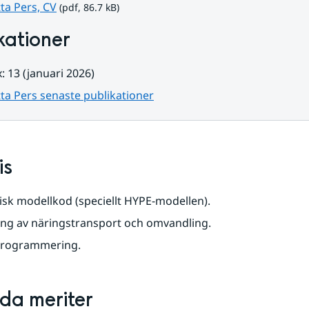
pdf, 86.7 kB.
ta Pers, CV
 (pdf, 86.7 kB)
kationer
: 13 (januari 2026)
ta Pers senaste publikationer
is
sk modellkod (speciellt HYPE-modellen).
ing av näringstransport och omvandling.
programmering.
lda meriter