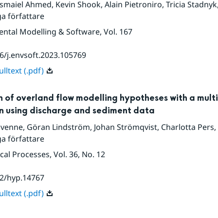
smaiel Ahmed
,
Kevin Shook
,
Alain Pietroniro
,
Tricia Stadnyk
ga författare
ntal Modelling & Software
, Vol. 167
6/j.envsoft.2023.105769
lltext (.pdf)
n of overland flow modelling hypotheses with a mult
on using discharge and sediment data
avenne
,
Göran Lindström
,
Johan Strömqvist
,
Charlotta Pers
,
ga författare
cal Processes
, Vol. 36
, No. 12
2/hyp.14767
lltext (.pdf)