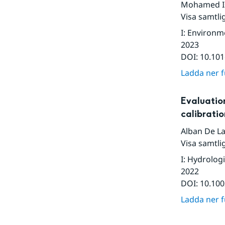
Mohamed I
Visa samtli
I
:
Environme
2023
DOI:
10.101
Ladda ner fu
Evaluatio
calibrati
Alban De L
Visa samtli
I
:
Hydrologi
2022
DOI:
10.100
Ladda ner fu