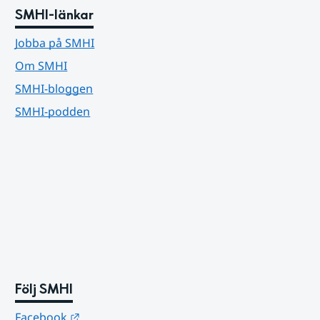
SMHI-länkar
Jobba på SMHI
Om SMHI
SMHI-bloggen
SMHI-podden
Följ SMHI
Länk till annan webbplats.
Facebook