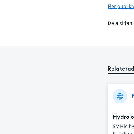
Fler publik
Dela sidan
Relaterad
Hydrolo
SMHIs hy
kunskap o