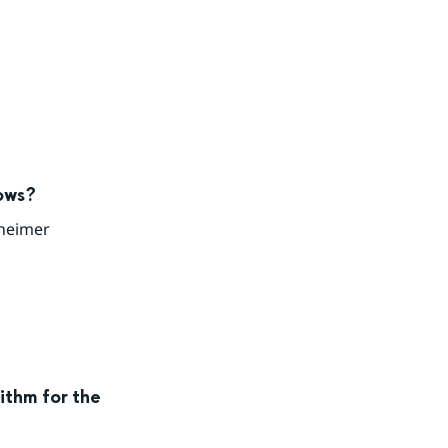
ts.
ows?
rheimer
ithm for the