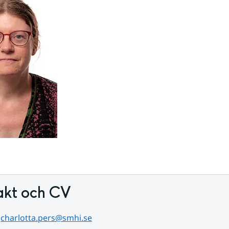
akt och CV
 
charlotta.pers@smhi.se