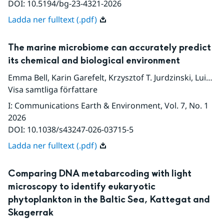
DOI:
10.5194/bg-23-4321-2026
Ladda ner fulltext (.pdf)
The marine microbiome can accurately predict
its chemical and biological environment
Emma Bell
,
Karin Garefelt
,
Krzysztof T. Jurdzinski
,
Luis F. Delgado
Visa samtliga författare
I
:
Communications Earth & Environment
, Vol. 7
, No. 1
2026
DOI:
10.1038/s43247-026-03715-5
Ladda ner fulltext (.pdf)
Comparing DNA metabarcoding with light
microscopy to identify eukaryotic
phytoplankton in the Baltic Sea, Kattegat and
Skagerrak