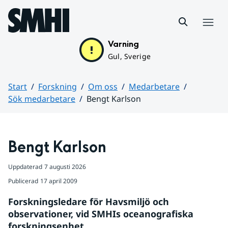
Hoppa till sidans innehåll
Meny
Varning
Gul, Sverige
Start
Forskning
Om oss
Medarbetare
Sök medarbetare
Bengt Karlson
Huvudinnehåll
Bengt Karlson
Uppdaterad
7 augusti 2026
Publicerad
17 april 2009
Forskningsledare för Havsmiljö och 
observationer, vid SMHIs oceanografiska 
forskningsenhet.