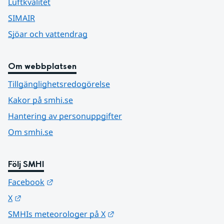
Luftkvalitet
SIMAIR
Sjöar och vattendrag
Om webbplatsen
Tillgänglighetsredogörelse
Kakor på smhi.se
Hantering av personuppgifter
Om smhi.se
Följ SMHI
Länk till annan webbplats.
Facebook
Länk till annan webbplats.
X
Länk till annan webbplats.
SMHIs meteorologer på X