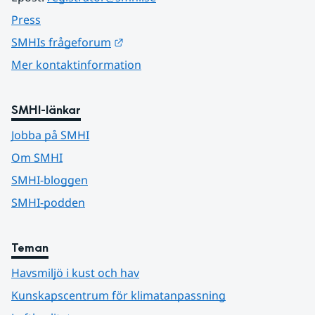
Press
Länk till annan webbplats.
SMHIs frågeforum
Mer kontaktinformation
SMHI-länkar
Jobba på SMHI
Om SMHI
SMHI-bloggen
SMHI-podden
Teman
Havsmiljö i kust och hav
Kunskapscentrum för klimatanpassning