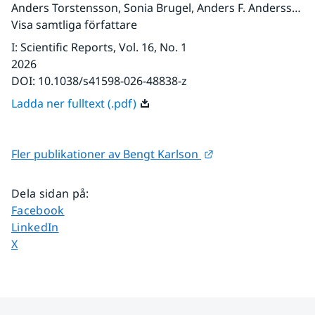
Anders Torstensson
,
Sonia Brugel
,
Anders F. Andersson
,
Visa samtliga författare
I
:
Scientific Reports
, Vol. 16
, No. 1
2026
DOI:
10.1038/s41598-026-48838-z
Ladda ner fulltext (.pdf)
Länk till annan web
Fler publikationer av Bengt Karlson 
Dela sidan på
:
Dela sidan på
Facebook
Dela sidan på
LinkedIn
Dela sidan på
X