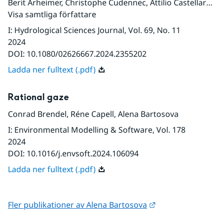
Berit Arheimer
,
Christophe Cudennec
,
Attilio Castellarin
,
S
Visa samtliga författare
I
:
Hydrological Sciences Journal
, Vol. 69
, No. 11
2024
DOI:
10.1080/02626667.2024.2355202
Ladda ner fulltext (.pdf)
Rational gaze
Conrad Brendel
,
Réne Capell
,
Alena Bartosova
I
:
Environmental Modelling & Software
, Vol. 178
2024
DOI:
10.1016/j.envsoft.2024.106094
Ladda ner fulltext (.pdf)
Länk till annan w
Fler publikationer av Alena Bartosova