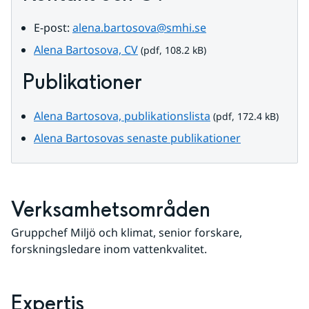
E-post: 
alena.bartosova@smhi.se
pdf, 108.2 kB.
Alena Bartosova, CV
 (pdf, 108.2 kB)
Publikationer
pdf, 172.4 kB.
Alena Bartosova, publikationslista
 (pdf, 172.4 kB)
Alena Bartosovas senaste publikationer
Verksamhetsområden
Gruppchef Miljö och klimat, senior forskare, 
forskningsledare inom vattenkvalitet.
Expertis