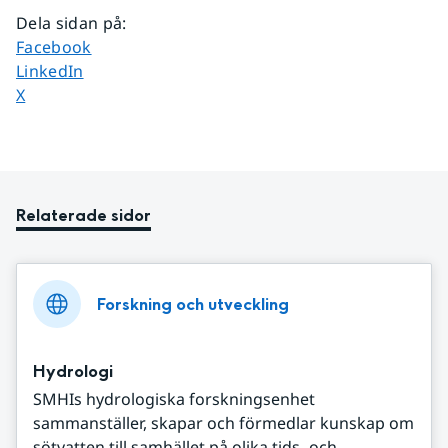
Dela sidan på
:
Dela sidan på
Facebook
Dela sidan på
LinkedIn
Dela sidan på
X
Relaterade sidor
Forskning och utveckling
Hydrologi
SMHIs hydrologiska forskningsenhet
sammanställer, skapar och förmedlar kunskap om
sötvatten till samhället på olika tids- och