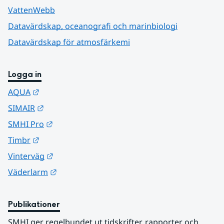
VattenWebb
Datavärdskap, oceanografi och marinbiologi
Datavärdskap för atmosfärkemi
Logga in
Länk till annan webbplats.
AQUA
Länk till annan webbplats.
SIMAIR
Länk till annan webbplats.
SMHI Pro
Länk till annan webbplats.
Timbr
Länk till annan webbplats.
Vinterväg
Länk till annan webbplats.
Väderlarm
Publikationer
SMHI ger regelbundet ut tidskrifter, rapporter och 