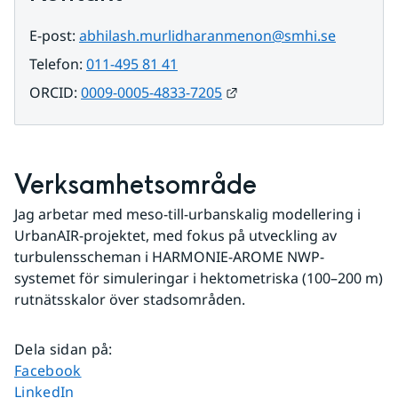
E-post: 
abhilash.murlidharanmenon@smhi.se
Telefon: 
011-495 81 41
Länk till annan webbpla
ORCID: 
0009-0005-4833-7205
Verksamhetsområde
Jag arbetar med meso-till-urbanskalig modellering i 
UrbanAIR-projektet, med fokus på utveckling av 
turbulensscheman i HARMONIE-AROME NWP-
systemet för simuleringar i hektometriska (100–200 m) 
rutnätsskalor över stadsområden.
Dela sidan på
:
Dela sidan på
Facebook
Dela sidan på
LinkedIn