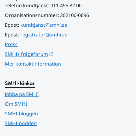
Telefon kundtjänst: 011-495 82 00
Organisationsnummer: 202100-0696
Epost: 
kundtjanst@smhi.se
Epost: 
registrator@smhi.se
Press
Länk till annan webbplats.
SMHIs frågeforum
Mer kontaktinformation
SMHI-länkar
Jobba på SMHI
Om SMHI
SMHI-bloggen
SMHI-podden