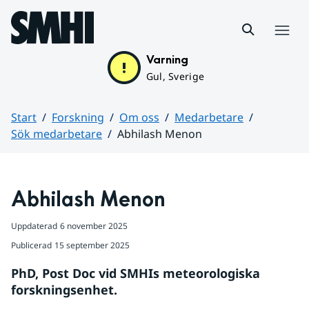
Hoppa till sidans innehåll
Meny
Varning
Gul, Sverige
Start
Forskning
Om oss
Medarbetare
Sök medarbetare
Abhilash Menon
Huvudinnehåll
Abhilash Menon
Uppdaterad
6 november 2025
Publicerad
15 september 2025
PhD, Post Doc vid SMHIs meteorologiska 
forskningsenhet.