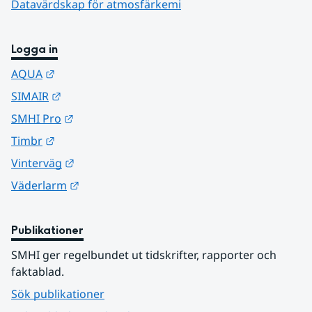
Datavärdskap för atmosfärkemi
Logga in
Länk till annan webbplats.
AQUA
Länk till annan webbplats.
SIMAIR
Länk till annan webbplats.
SMHI Pro
Länk till annan webbplats.
Timbr
Länk till annan webbplats.
Vinterväg
Länk till annan webbplats.
Väderlarm
Publikationer
SMHI ger regelbundet ut tidskrifter, rapporter och 
faktablad.
Sök publikationer