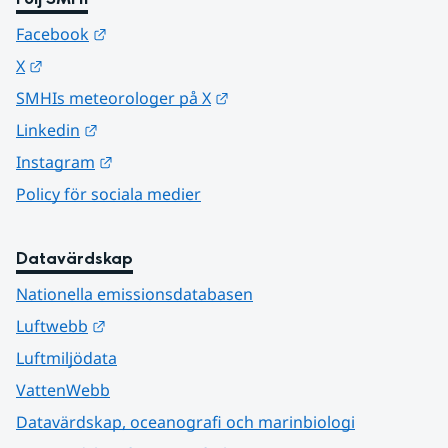
Länk till annan webbplats.
Facebook
Länk till annan webbplats.
X
Länk till annan webbplats.
SMHIs meteorologer på X
Länk till annan webbplats.
Linkedin
Länk till annan webbplats.
Instagram
Policy för sociala medier
Datavärdskap
Nationella emissionsdatabasen
Länk till annan webbplats.
Luftwebb
Luftmiljödata
VattenWebb
Datavärdskap, oceanografi och marinbiologi