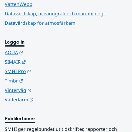
VattenWebb
Datavärdskap, oceanografi och marinbiologi
Datavärdskap för atmosfärkemi
Logga in
Länk till annan webbplats.
AQUA
Länk till annan webbplats.
SIMAIR
Länk till annan webbplats.
SMHI Pro
Länk till annan webbplats.
Timbr
Länk till annan webbplats.
Vinterväg
Länk till annan webbplats.
Väderlarm
Publikationer
SMHI ger regelbundet ut tidskrifter, rapporter och 