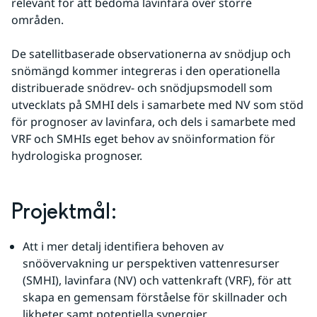
relevant för att bedöma lavinfara över större 
områden.
De satellitbaserade observationerna av snödjup och 
snömängd kommer integreras i den operationella 
distribuerade snödrev- och snödjupsmodell som 
utvecklats på SMHI dels i samarbete med NV som stöd 
för prognoser av lavinfara, och dels i samarbete med 
VRF och SMHIs eget behov av snöinformation för 
hydrologiska prognoser.
Projektmål:
Att i mer detalj identifiera behoven av 
snöövervakning ur perspektiven vattenresurser 
(SMHI), lavinfara (NV) och vattenkraft (VRF), för att 
skapa en gemensam förståelse för skillnader och 
likheter samt potentiella synergier.