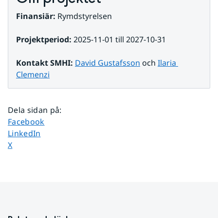
Finansiär: 
Rymdstyrelsen
Projektperiod: 
2025-11-01 till 2027-10-31
Kontakt SMHI: 
David Gustafsson
 och 
Ilaria 
Clemenzi
Dela sidan på
:
Dela sidan på
Facebook
Dela sidan på
LinkedIn
Dela sidan på
X