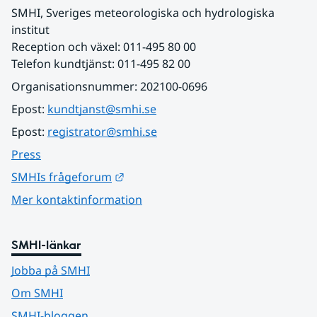
SMHI, Sveriges meteorologiska och hydrologiska 
institut
Reception och växel: 011-495 80 00
Telefon kundtjänst: 011-495 82 00
Organisationsnummer: 202100-0696
Epost: 
kundtjanst@smhi.se
Epost: 
registrator@smhi.se
Press
Länk till annan webbplats.
SMHIs frågeforum
Mer kontaktinformation
SMHI-länkar
Jobba på SMHI
Om SMHI
SMHI-bloggen