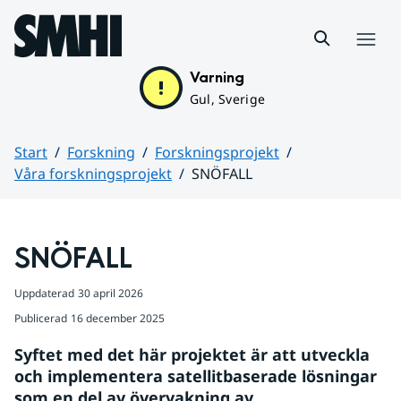
Hoppa till sidans innehåll
Meny
Varning
Gul, Sverige
Start
Forskning
Forskningsprojekt
Våra forskningsprojekt
SNÖFALL
Huvudinnehåll
SNÖFALL 
Uppdaterad
30 april 2026
Publicerad
16 december 2025
Syftet med det här projektet är att utveckla 
och implementera satellitbaserade lösningar 
som en del av övervakning av 