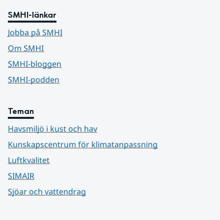
SMHI-länkar
Jobba på SMHI
Om SMHI
SMHI-bloggen
SMHI-podden
Teman
Havsmiljö i kust och hav
Kunskapscentrum för klimatanpassning
Luftkvalitet
SIMAIR
Sjöar och vattendrag