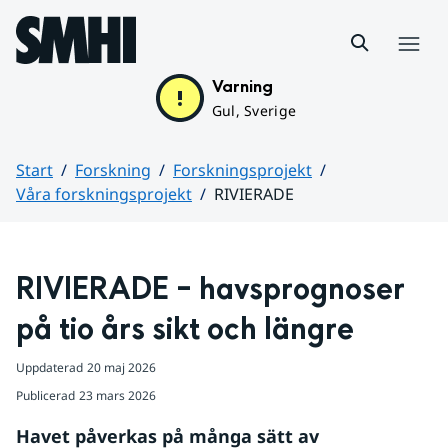
Hoppa till sidans innehåll
Meny
Varning
Gul, Sverige
Start
Forskning
Forskningsprojekt
Våra forskningsprojekt
RIVIERADE
Huvudinnehåll
RIVIERADE
 – havsprognoser 
på tio års sikt och längre
Uppdaterad
20 maj 2026
Publicerad
23 mars 2026
Havet påverkas på många sätt av 