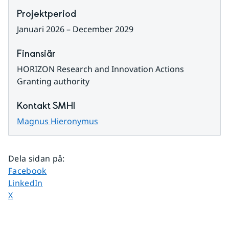
Projektperiod
Januari 2026 – December 2029
Finansiär
HORIZON Research and Innovation Actions 
Granting authority
Kontakt SMHI
Magnus Hieronymus
Dela sidan på
:
Dela sidan på
Facebook
Dela sidan på
LinkedIn
Dela sidan på
X