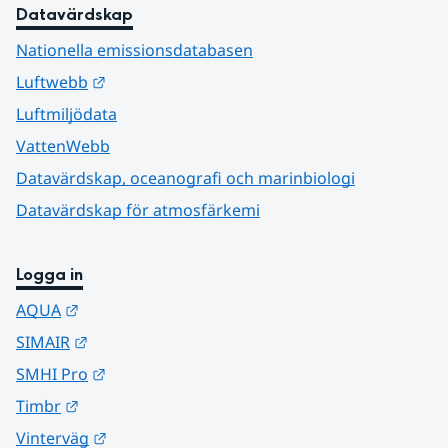
Datavärdskap
Nationella emissionsdatabasen
Länk till annan webbplats.
Luftwebb
Luftmiljödata
VattenWebb
Datavärdskap, oceanografi och marinbiologi
Datavärdskap för atmosfärkemi
Logga in
Länk till annan webbplats.
AQUA
Länk till annan webbplats.
SIMAIR
Länk till annan webbplats.
SMHI Pro
Länk till annan webbplats.
Timbr
Länk till annan webbplats.
Vinterväg