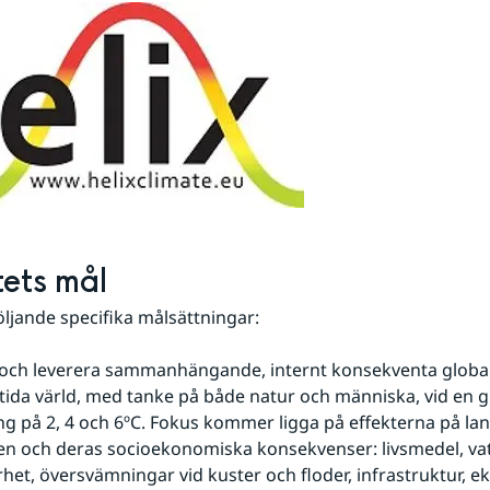
tets mål
öljande specifika målsättningar:
 och leverera sammanhängande, internt konsekventa global
tida värld, med tanke på både natur och människa, vid en gl
 på 2, 4 och 6ºC. Fokus kommer ligga på effekterna på land
n och deras socioekonomiska konsekvenser: livsmedel, vat
het, översvämningar vid kuster och floder, infrastruktur, e