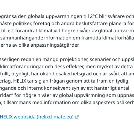
egränsa den globala uppvärmningen till 2°C blir svårare och 
måste politiker, företag och andra beslutsfattare planera för
till ett förändrat klimat vid högre nivåer av global uppvärmn
s sammanhängande information om framtida klimatförhålla
erna av olika anpassningsåtgärder.
isserligen redan en mängd projektioner, scenarier och uppsk
klimatförändringar och dess effekter, men mycket av detta 
ullt, otydligt, har okänd osäkerhetsgrad och är svårt att a
rlag. HELIX tar sig an frågan genom att ta fram en tydlig, 
nde och internt konsekvent syn av ett hanterligt antal 
rldar” för högre nivåer av global uppvärmning som uppnås
, tillsammans med information om olika aspekters osäker
Länk till annan webbplat
HELIX webbsida (helixclimate.eu)