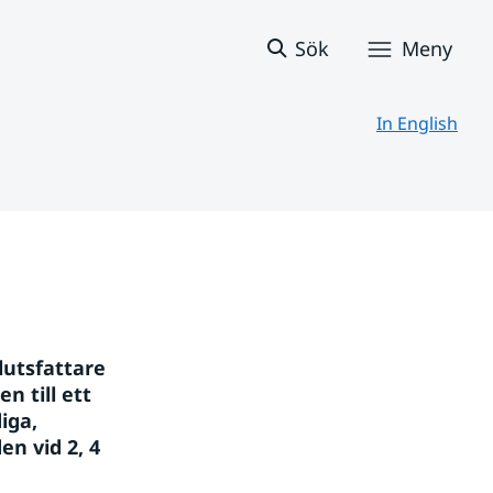
Sök
Meny
In English
utsfattare 
 till ett 
ga, 
 vid 2, 4 