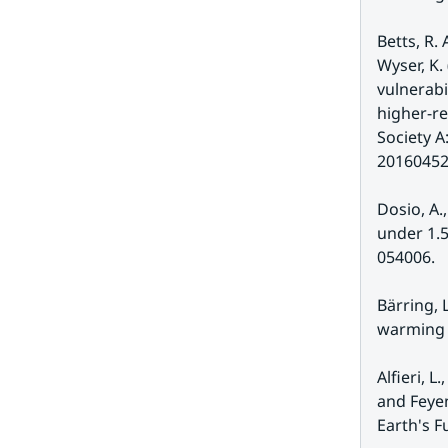
Betts, R. A
Wyser, K.
vulnerabi
higher-re
Society A
20160452
Dosio, A.
under 1.5
054006.
Bärring, 
warming t
Alfieri, L
and Feyen
Earth's F