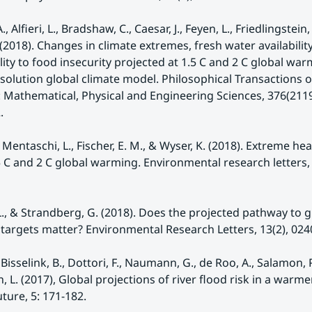
., Alfieri, L., Bradshaw, C., Caesar, J., Feyen, L., Friedlingstein, P.
 (2018). Changes in climate extremes, fresh water availability
lity to food insecurity projected at 1.5 C and 2 C global war
solution global climate model. Philosophical Transactions of
: Mathematical, Physical and Engineering Sciences, 376(2119)
.
, Mentaschi, L., Fischer, E. M., & Wyser, K. (2018). Extreme he
 C and 2 C global warming. Environmental research letters, 1
L., & Strandberg, G. (2018). Does the projected pathway to gl
argets matter? Environmental Research Letters, 13(2), 024
., Bisselink, B., Dottori, F., Naumann, G., de Roo, A., Salamon, P
, L. (2017), Global projections of river flood risk in a warmer
uture, 5: 171-182.