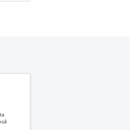
ta
kså