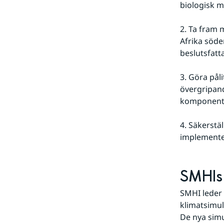
biologisk m
2. Ta fram 
Afrika söde
beslutsfatt
3. Göra pål
övergripand
komponent
4. Säkerstä
implemente
SMHIs 
SMHI leder 
klimatsimul
De nya simu