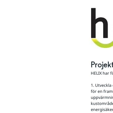
Projek
HELIX har f
1. Utveckla
för en fram
uppvärmning
kustområde
energisäker