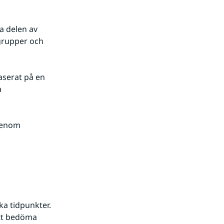
 delen av 
grupper och 
serat på en 
 
genom 
a tidpunkter. 
tt bedöma 