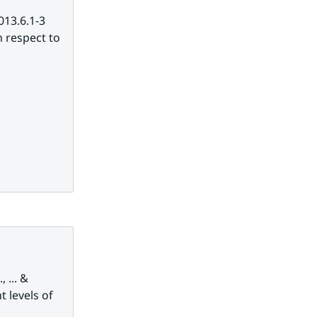
3.6.1-3  
 respect to 
 ... & 
 levels of 