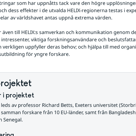
ttringar som har uppnåtts tack vare den högre upplösningen
och dess effekter i de utvalda HELIX-regionerna testas i exp
 delar av världshavet antas uppnå extrema värden.
 även till HELIX:s samverkan och kommunikation genom del
ntressenter, viktiga forskningsanvändare och beslutsfattare
 verkligen uppfyller deras behov; och hjälpa till med organi
tbildning för yngre forskare.
rojektet
 i projektet
 leds av professor Richard Betts, Exeters universitet (Storbri
 samman forskare från 10 EU-länder, samt från Bangladesh, 
h Senegal.
ering