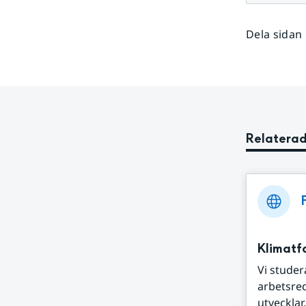
Dela sidan
Relaterad
Klimatf
Vi studer
arbetsred
utvecklar.