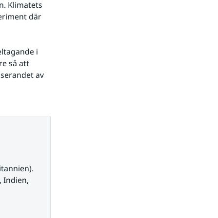
. Klimatets 
eriment där 
tagande i 
 så att 
serandet av 
tannien). 
Indien, 