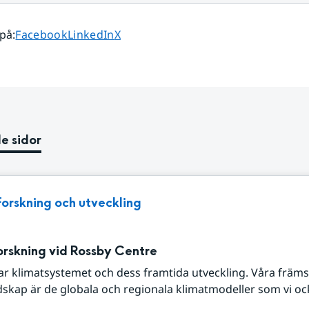
Dela sidan på
Dela sidan på
Dela sidan på
 på
:
Facebook
LinkedIn
X
e sidor
Forskning och utveckling
orskning vid Rossby Centre
ar klimatsystemet och dess framtida utveckling. Våra främs
skap är de globala och regionala klimatmodeller som vi oc