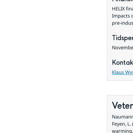
HELIX fin
Impacts o
pre-indus
Tidspe
November 
Kontak
Klaus Wy
Veten
Naumann, G
Feyen, L.
warming. 