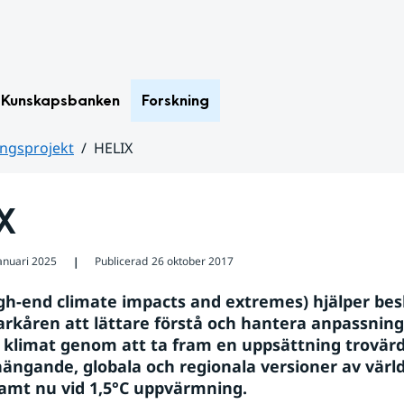
Kunskapsbanken
Forskning
ingsprojekt
HELIX
X
januari 2025
Publicerad
26 oktober 2017
❘
gh-end climate impacts and extremes) hjälper besl
arkåren att lättare förstå och hantera anpassningen
 klimat genom att ta fram en uppsättning trovärdi
gande, globala och regionala versioner av världen
samt nu vid 1,5°C uppvärmning.