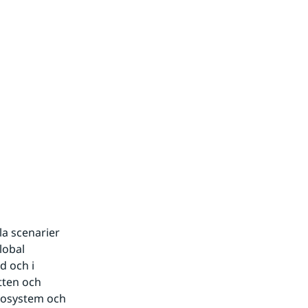
a scenarier 
obal 
 och i 
ten och 
kosystem och 