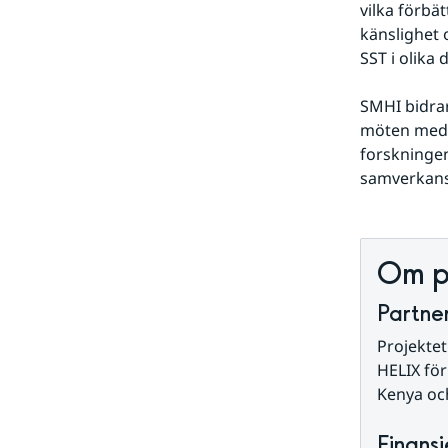
vilka förbä
känslighet 
SST i olika
SMHI bidrar
möten med i
forskningen
samverkansu
Om p
Partner
Projektet
HELIX för
Kenya oc
Finansi