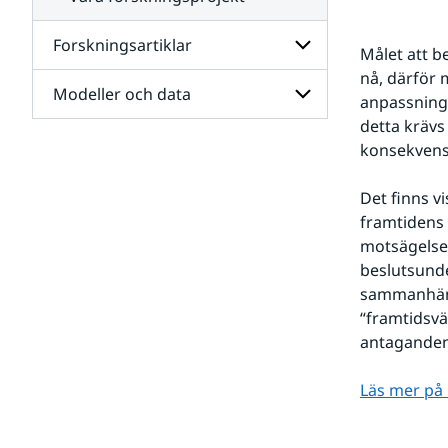
Forskningsartiklar
Målet att b
nå, därför 
Modeller och data
Undersidor
anpassning 
för
detta kräv
Forskningsartiklar
Undersidor
konsekvens
för
Modeller
Det finns v
och
data
framtidens 
motsägelsef
beslutsunde
sammanhänga
“framtidsvä
antaganden
Läs mer på 