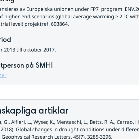
ansieras av Europeiska unionen under FP7  program  ENV.201
f higher-end scenarios (global average warming > 2 °C with
trial level) projektref. 603864.
riod
2013 till oktober 2017.
tperson på SMHI
ser
skapliga artiklar
., Alfieri, L., Wyser, K., Mentaschi, L., Betts, R. A., Carrao, H.,
 (2018). Global changes in drought conditions under different
Geophysical Research Letters, 45(7), 3285-3296.