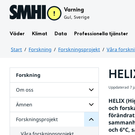
Hoppa till sidans innehåll
Varning
Gul, Sverige
Väder
Klimat
Data
Professionella tjänster
Start
Forskning
Forskningsprojekt
Våra forskn
Huvudinnehåll
HELI
Forskning
Uppdaterad
7 
Om oss
Forskningsprojekt
för
HELIX (Hi
Undersidor
Ämnen
Undersidor
och forsk
för
förändrat
Om
Forskningsprojekt
Undersidor
oss
sammanhän
för
och 6°C, 
Ämnen
Våra forskningsprojekt