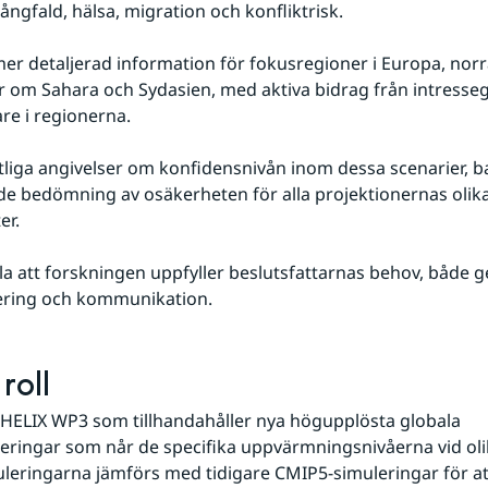
ångfald, hälsa, migration och konfliktrisk.
mer detaljerad information för fokusregioner i Europa, norra
r om Sahara och Sydasien, med aktiva bidrag från intresse
are i regionerna.
itliga angivelser om konfidensnivån inom dessa scenarier, ba
e bedömning av osäkerheten för alla projektionernas olika
er.
lla att forskningen uppfyller beslutsfattarnas behov, både 
ring och kommunikation.
roll
HELIX WP3 som tillhandahåller nya högupplösta globala 
eringar som når de specifika uppvärmningsnivåerna vid olik
leringarna jämförs med tidigare CMIP5-simuleringar för a