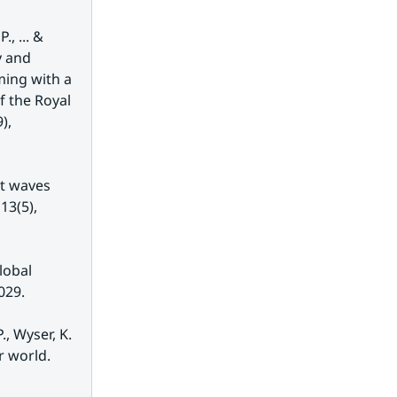
, ... & 
 and 
ming with a 
 the Royal 
, 
at waves 
3(5), 
obal 
029.
., Wyser, K. 
 world. 