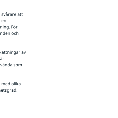
svårare att 
 en 
ing. För 
nden och 
attningar av 
är 
nvända som 
 med olika 
hetsgrad.
s.