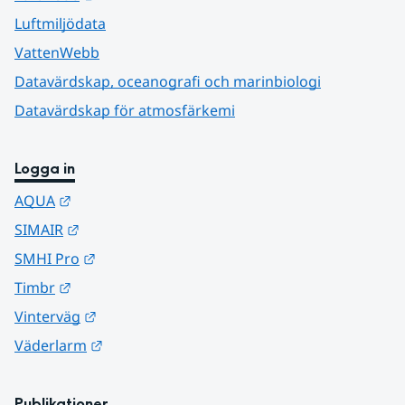
Luftmiljödata
VattenWebb
Datavärdskap, oceanografi och marinbiologi
Datavärdskap för atmosfärkemi
Logga in
Länk till annan webbplats.
AQUA
Länk till annan webbplats.
SIMAIR
Länk till annan webbplats.
SMHI Pro
Länk till annan webbplats.
Timbr
Länk till annan webbplats.
Vinterväg
Länk till annan webbplats.
Väderlarm
Publikationer