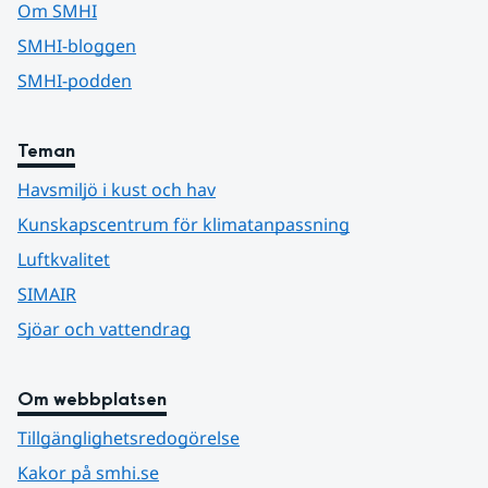
Om SMHI
SMHI-bloggen
SMHI-podden
Teman
Havsmiljö i kust och hav
Kunskapscentrum för klimatanpassning
Luftkvalitet
SIMAIR
Sjöar och vattendrag
Om webbplatsen
Tillgänglighetsredogörelse
Kakor på smhi.se