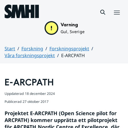
Hoppa till sidans innehåll
Meny
Varning
Gul, Sverige
Start
Forskning
Forskningsprojekt
Våra forskningsprojekt
E-ARCPATH
Huvudinnehåll
E-ARCPATH
Uppdaterad
18 december 2024
Publicerad
27 oktober 2017
Projektet E-ARCPATH (Open Science pilot for 
ARCPATH) kommer upprätta ett pilotprojekt 
för ARCPATH Nordic Centre of Excellence, där 