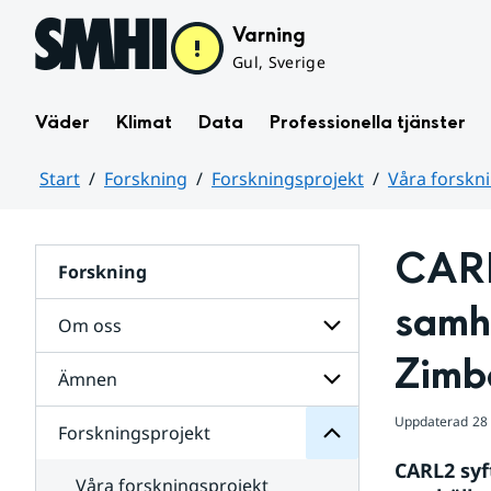
Hoppa till sidans innehåll
Varning
Gul, Sverige
Väder
Klimat
Data
Professionella tjänster
Start
Forskning
Forskningsprojekt
Våra forskn
Huvudinnehåll
CARL
Forskning
samhä
Om oss
Forskningsprojekt
för
Zimb
Undersidor
Ämnen
Undersidor
för
Om
Uppdaterad
28 
Forskningsprojekt
Undersidor
oss
för
CARL2 syf
Ämnen
Våra forskningsprojekt