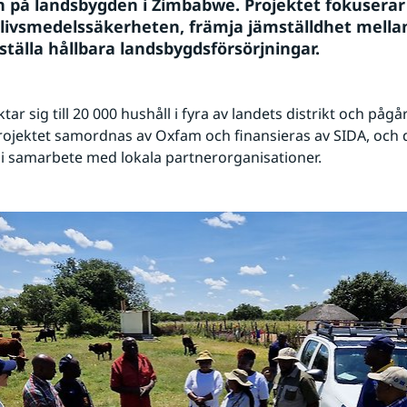
 på landsbygden i Zimbabwe. Projektet fokuserar 
 livsmedelssäkerheten, främja jämställdhet mella
ställa hållbara landsbygdsförsörjningar.
ktar sig till 20 000 hushåll i fyra av landets distrikt och pågå
ojektet samordnas av Oxfam och finansieras av SIDA, och d
i samarbete med lokala partnerorganisationer.