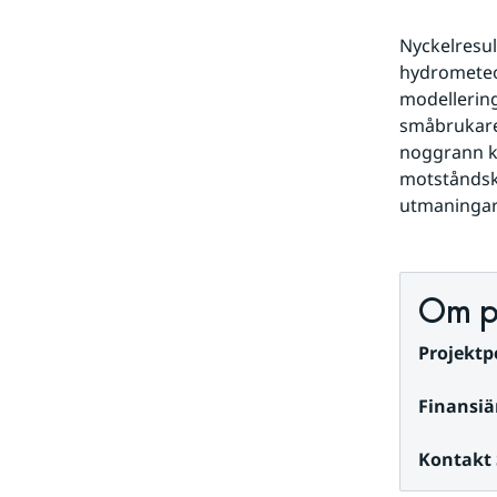
Nyckelresul
hydrometeor
modellerin
småbrukare,
noggrann kl
motståndskr
utmaningar
Om p
Projektpe
Finansiä
Kontakt 