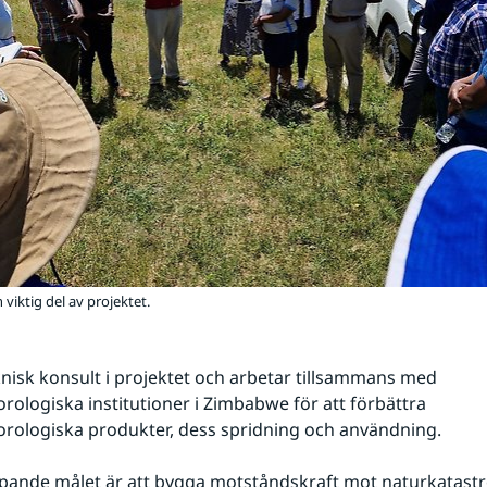
 viktig del av projektet.
nisk konsult i projektet och arbetar tillsammans med 
ologiska institutioner i Zimbabwe för att förbättra 
rologiska produkter, dess spridning och användning.
pande målet är att bygga motståndskraft mot naturkatastro