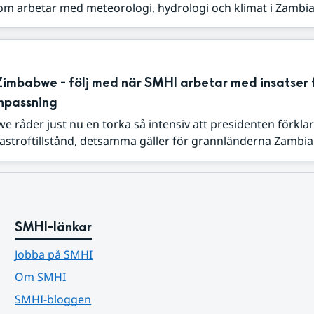
som arbetar med meteorologi, hydrologi och klimat i Zambia 
Zimbabwe - följ med när SMHI arbetar med insatser 
npassning
e råder just nu en torka så intensiv att presidenten förklar
astroftillstånd, detsamma gäller för grannländerna Zambia .
SMHI-länkar
Jobba på SMHI
Om SMHI
SMHI-bloggen