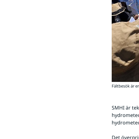
Fältbesök är en
SMHI är tek
hydrometeor
hydrometeo
Det övergri