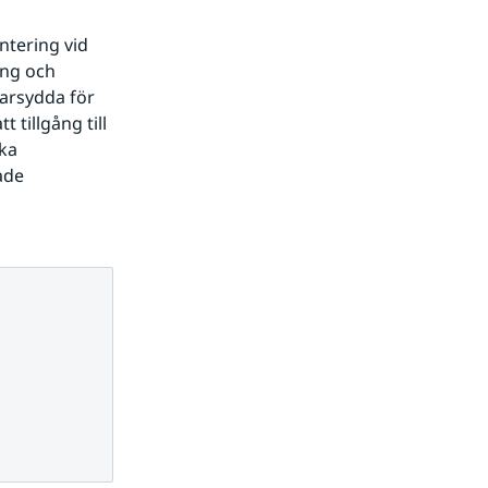
tering vid 
ng och 
rsydda för 
tillgång till 
ka 
de 