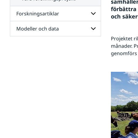
samhällen
förbättra
Forskningsartiklar
och säker
Modeller och data
Undersidor
för
Projektet ri
Forskningsartiklar
Undersidor
månader. Pr
för
genomförs 
Modeller
och
data