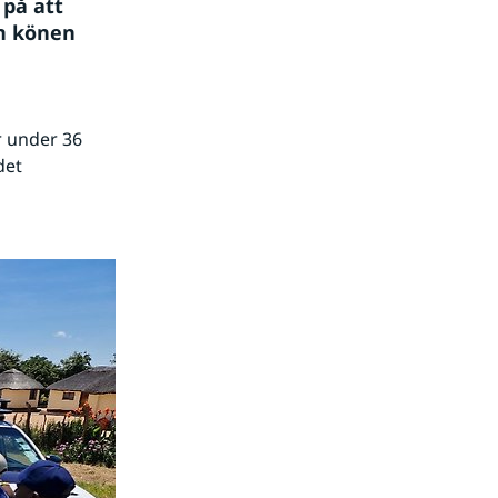
på att 
n könen 
r under 36 
et 