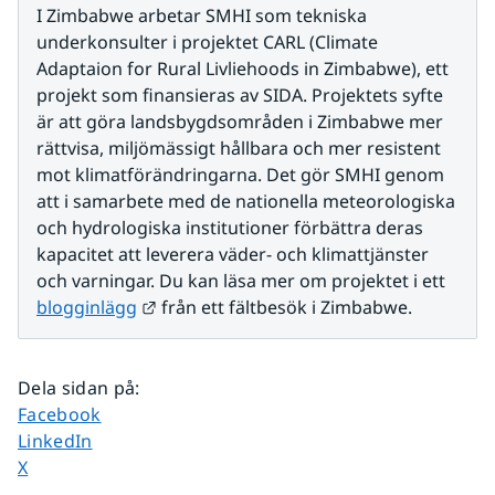
I Zimbabwe arbetar SMHI som tekniska 
underkonsulter i projektet CARL (Climate 
Adaptaion for Rural Livliehoods in Zimbabwe), ett 
projekt som finansieras av SIDA. Projektets syfte 
är att göra landsbygdsområden i Zimbabwe mer 
rättvisa, miljömässigt hållbara och mer resistent 
mot klimatförändringarna. Det gör SMHI genom 
att i samarbete med de nationella meteorologiska 
och hydrologiska institutioner förbättra deras 
kapacitet att leverera väder- och klimattjänster 
och varningar. Du kan läsa mer om projektet i ett 
Länk till annan webbplats.
blogginlägg
 från ett fältbesök i Zimbabwe.
Dela sidan på
:
Dela sidan på
Facebook
Dela sidan på
LinkedIn
Dela sidan på
X