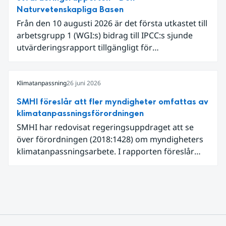
ytvattentemperaturer var den högsta som
Naturvetenskapliga Basen
uppmätts för en juni månad, vilket ligger i fas med
Från den 10 augusti 2026 är det första utkastet till
en framväxande El Niño i Stilla havet.
arbetsgrupp 1 (WGI:s) bidrag till IPCC:s sjunde
utvärderingsrapport tillgängligt för
expertgranskning. Du kan redan nu registrera dig
som expertgranskare!
Klimatanpassning
26 juni 2026
SMHI föreslår att fler myndigheter omfattas av
klimatanpassningsförordningen
SMHI har redovisat regeringsuppdraget att se
över förordningen (2018:1428) om myndigheters
klimatanpassningsarbete. I rapporten föreslår
SMHI flera förändringar för att bredda och stärka
statens arbete med klimatanpassning.