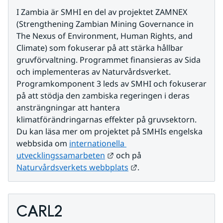
I Zambia är SMHI en del av projektet ZAMNEX 
(Strengthening Zambian Mining Governance in 
The Nexus of Environment, Human Rights, and 
Climate) som fokuserar på att stärka hållbar 
gruvförvaltning. Programmet finansieras av Sida 
och implementeras av Naturvårdsverket. 
Programkomponent 3 leds av SMHI och fokuserar 
på att stödja den zambiska regeringen i deras 
ansträngningar att hantera 
klimatförändringarnas effekter på gruvsektorn. 
Du kan läsa mer om projektet på SMHIs engelska 
webbsida om 
internationella 
Länk till annan webbplats.
utvecklingssamarbeten
 och på 
Länk till annan webbpl
Naturvårdsverkets webbplats
.
CARL2