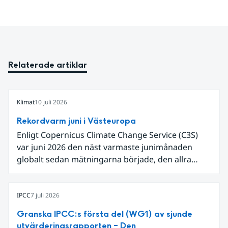
Relaterade artiklar
Klimat
10 juli 2026
Rekordvarm juni i Västeuropa
Enligt Copernicus Climate Change Service (C3S)
var juni 2026 den näst varmaste junimånaden
globalt sedan mätningarna började, den allra
varmaste är juni 2024. Även för Europa i sin helhet
var det den näst varmaste juni och om vi
begränsar oss till Västeuropa var det den allra
IPCC
7 juli 2026
varmaste juni. Detta betingades till stor del av en
Granska IPCC:s första del (WG1) av sjunde
extrem hetta i slutet av månaden. Världshavens
utvärderingsrapporten – Den