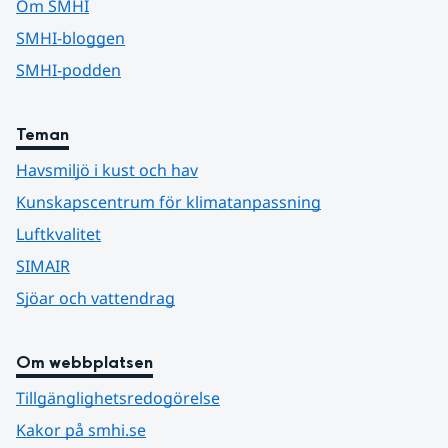
Om SMHI
SMHI-bloggen
SMHI-podden
Teman
Havsmiljö i kust och hav
Kunskapscentrum för klimatanpassning
Luftkvalitet
SIMAIR
Sjöar och vattendrag
Om webbplatsen
Tillgänglighetsredogörelse
Kakor på smhi.se