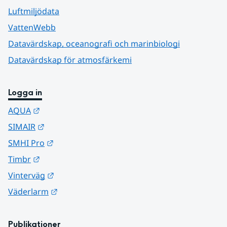
Luftmiljödata
VattenWebb
Datavärdskap, oceanografi och marinbiologi
Datavärdskap för atmosfärkemi
Logga in
Länk till annan webbplats.
AQUA
Länk till annan webbplats.
SIMAIR
Länk till annan webbplats.
SMHI Pro
Länk till annan webbplats.
Timbr
Länk till annan webbplats.
Vinterväg
Länk till annan webbplats.
Väderlarm
Publikationer