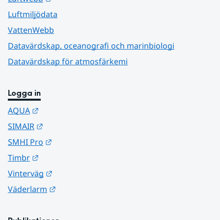
Luftmiljödata
VattenWebb
Datavärdskap, oceanografi och marinbiologi
Datavärdskap för atmosfärkemi
Logga in
Länk till annan webbplats.
AQUA
Länk till annan webbplats.
SIMAIR
Länk till annan webbplats.
SMHI Pro
Länk till annan webbplats.
Timbr
Länk till annan webbplats.
Vinterväg
Länk till annan webbplats.
Väderlarm