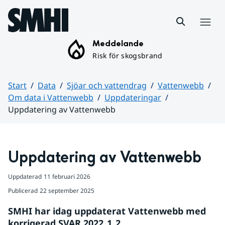
Hoppa till sidans innehåll
Meny
Meddelande
Risk för skogsbrand
Start
Data
Sjöar och vattendrag
Vattenwebb
Om data i Vattenwebb
Uppdateringar
Uppdatering av Vattenwebb
Huvudinnehåll
Uppdatering av Vattenwebb
Uppdaterad
11 februari 2026
Publicerad
22 september 2025
SMHI har idag uppdaterat Vattenwebb med 
korrigerad SVAR 2022_1_2.