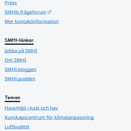
Press
Länk till annan webbplats.
SMHIs frågeforum
Mer kontaktinformation
SMHI-länkar
Jobba på SMHI
Om SMHI
SMHI-bloggen
SMHI-podden
Teman
Havsmiljö i kust och hav
Kunskapscentrum för klimatanpassning
Luftkvalitet