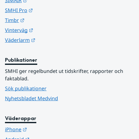
Länk till annan webbplats.
SIMAIR
Länk till annan webbplats.
SMHI Pro
Länk till annan webbplats.
Timbr
Länk till annan webbplats.
Vinterväg
Länk till annan webbplats.
Väderlarm
Publikationer
SMHI ger regelbundet ut tidskrifter, rapporter och 
faktablad.
Sök publikationer
Nyhetsbladet Medvind
Väderappar
Länk till annan webbplats.
iPhone