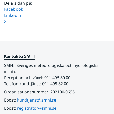
Dela sidan på
:
Dela sidan på
Facebook
Dela sidan på
LinkedIn
Dela sidan på
X
Kontakta SMHI
SMHI, Sveriges meteorologiska och hydrologiska 
institut
Reception och växel: 011-495 80 00
Telefon kundtjänst: 011-495 82 00
Organisationsnummer: 202100-0696
Epost: 
kundtjanst@smhi.se
Epost: 
registrator@smhi.se