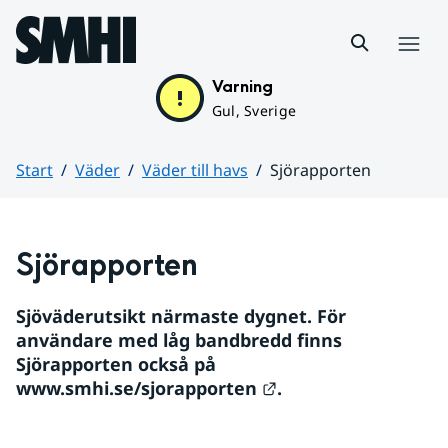
Hoppa till sidans innehåll
Meny
Varning
Gul, Sverige
Start
Väder
Väder till havs
Sjörapporten
Huvudinnehåll
Sjörapporten
Sjöväderutsikt närmaste dygnet. För 
användare med låg bandbredd finns 
Sjörapporten också på 
Länk till annan we
www.smhi.se/sjorapporten
.