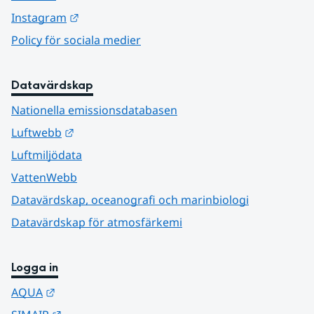
Länk till annan webbplats.
Instagram
Policy för sociala medier
Datavärdskap
Nationella emissionsdatabasen
Länk till annan webbplats.
Luftwebb
Luftmiljödata
VattenWebb
Datavärdskap, oceanografi och marinbiologi
Datavärdskap för atmosfärkemi
Logga in
Länk till annan webbplats.
AQUA